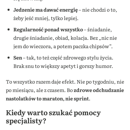
Jedzenie ma dawać energię
– nie chodzi o to,
żeby jeść mniej, tylko lepiej.
Regularność ponad wszystko
– śniadanie,
drugie śniadanie, obiad, kolacja. Bez „nic nie
jem do wieczora, a potem paczka chipsów”.
Sen
– tak, to też część zdrowego stylu życia.
Brak snu to większy apetyt i gorszy humor.
To wszystko razem daje efekt. Nie po tygodniu, nie
po miesiącu, ale z czasem. Bo
zdrowe odchudzanie
nastolatków to maraton, nie sprint
.
Kiedy warto szukać pomocy
specjalisty?