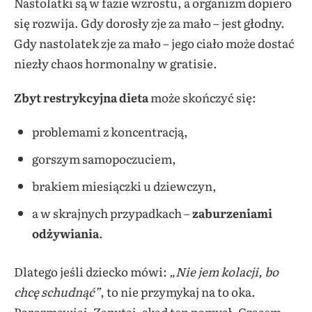
Nastolatki są w fazie wzrostu, a organizm dopiero
się rozwija. Gdy dorosły zje za mało – jest głodny.
Gdy nastolatek zje za mało – jego ciało może dostać
niezły chaos hormonalny w gratisie.
Zbyt restrykcyjna dieta
może skończyć się:
problemami z koncentracją,
gorszym samopoczuciem,
brakiem miesiączki u dziewczyn,
a w skrajnych przypadkach –
zaburzeniami
odżywiania
.
Dlatego jeśli dziecko mówi:
„Nie jem kolacji, bo
chcę schudnąć”
, to nie przymykaj na to oka.
Porozmawiaj. Zapytaj, skąd ten pomysł. Czasem