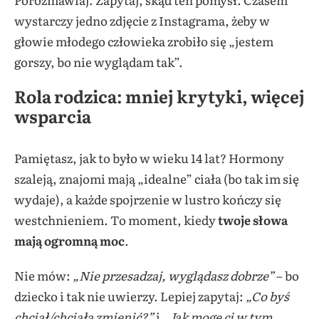
wystarczy jedno zdjęcie z Instagrama, żeby w
głowie młodego człowieka zrobiło się „jestem
gorszy, bo nie wyglądam tak”.
Rola rodzica: mniej krytyki, więcej
wsparcia
Pamiętasz, jak to było w wieku 14 lat? Hormony
szaleją, znajomi mają „idealne” ciała (bo tak im się
wydaje), a każde spojrzenie w lustro kończy się
westchnieniem. To moment, kiedy
twoje słowa
mają ogromną moc
.
Nie mów:
„Nie przesadzaj, wyglądasz dobrze”
– bo
dziecko i tak nie uwierzy. Lepiej zapytaj:
„Co byś
chciał/chciała zmienić?”
i
„Jak mogę ci w tym