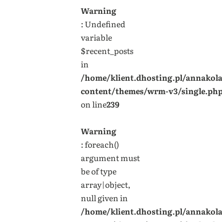
Warning
: Undefined
variable
$recent_posts
in
/home/klient.dhosting.pl/annakol
content/themes/wrm-v3/single.ph
on line
239
Warning
: foreach()
argument must
be of type
array|object,
null given in
/home/klient.dhosting.pl/annakol