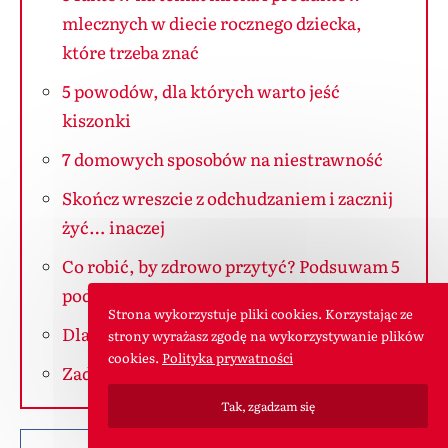
mlecznych w diecie rocznego dziecka,
które trzeba znać
5 powodów, dla których warto jeść
kiszonki
7 domowych sposobów na niestrawność
Skończ wreszcie z odchudzaniem i zacznij
żyć… inaczej
Co robić, by zdrowo przytyć? Podsuwam 5
podpowiedzi
Strona wykorzystuje pliki cookies. Korzystając ze
Dlaczego nastolatki nie jedzą śniadań?
strony wyrażasz zgodę na wykorzystywanie plików
cookies.
Polityka prywatności
Zadbaj o dietę swoją i bliskich!
Tak, zgadzam się