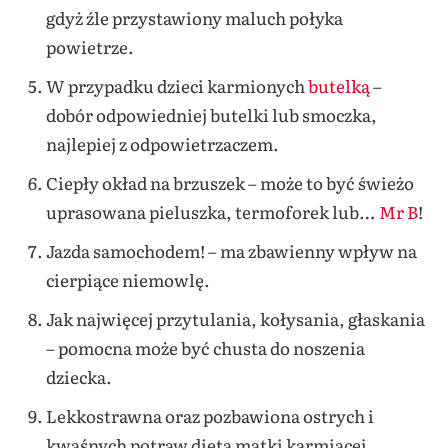
gdyż źle przystawiony maluch połyka
powietrze.
W przypadku dzieci karmionych
butelką
–
dobór odpowiedniej butelki lub smoczka,
najlepiej z odpowietrzaczem.
Ciepły okład na brzuszek – może to być świeżo
uprasowana pieluszka, termoforek lub…
Mr B
!
Jazda samochodem! – ma zbawienny wpływ na
cierpiące niemowlę.
Jak najwięcej przytulania, kołysania, głaskania
– pomocna może być chusta do noszenia
dziecka.
Lekkostrawna oraz pozbawiona ostrych i
kwaśnych potraw dieta matki karmiącej