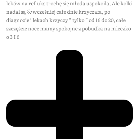
leków na refluks trochę się młoda uspokoila, Ale kolki
nadal są 🙁 wcześniej całe dnie krzyczała, po
diagnozie i lekach krzyczy ” tylko ” od 16 do 20, całe
szczęście noce mamy spokojne z pobudka na mleczko
o 3 I 6