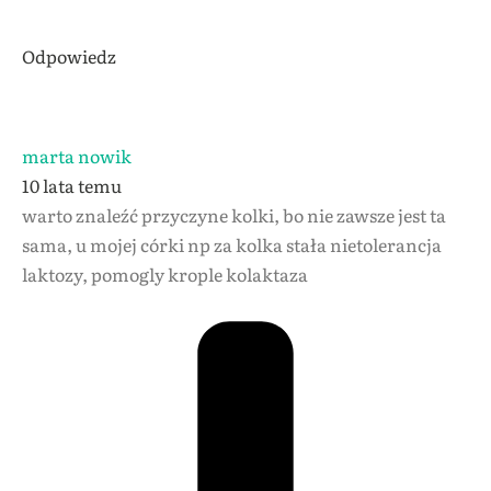
Odpowiedz
marta nowik
10 lata temu
warto znaleźć przyczyne kolki, bo nie zawsze jest ta
sama, u mojej córki np za kolka stała nietolerancja
laktozy, pomogly krople kolaktaza