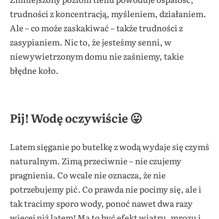
trudności z koncentracją, myśleniem, działaniem.
Ale – co może zaskakiwać – także trudności z
zasypianiem. Nic to, że jesteśmy senni, w
niewywietrzonym domu nie zaśniemy, takie
błędne koło.
Pij! Wodę oczywiście 😛
Latem sięganie po butelkę z wodą wydaje się czymś
naturalnym. Zimą przeciwnie – nie czujemy
pragnienia. Co wcale nie oznacza, że nie
potrzebujemy pić. Co prawda nie pocimy się, ale i
tak tracimy sporo wody, ponoć nawet dwa razy
więcej niż latem! Ma to być efekt wiatru, mrozu i