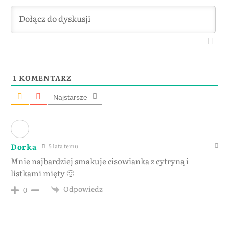
1
KOMENTARZ
Najstarsze
Dorka
5 lata temu
Mnie najbardziej smakuje cisowianka z cytryną i
listkami mięty 🙂
Odpowiedz
0