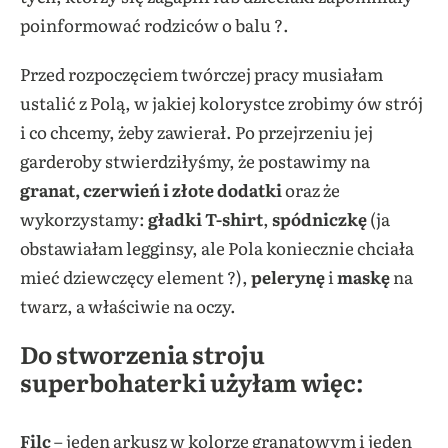
poinformować rodziców o balu ?.
Przed rozpoczęciem twórczej pracy musiałam
ustalić z Polą, w jakiej kolorystce zrobimy ów strój
i co chcemy, żeby zawierał. Po przejrzeniu jej
garderoby stwierdziłyśmy, że postawimy na
granat, czerwień i złote dodatki
oraz że
wykorzystamy:
gładki T-shirt
,
spódniczkę
(ja
obstawiałam legginsy, ale Pola koniecznie chciała
mieć dziewczęcy element ?),
pelerynę
i
maskę
na
twarz, a właściwie na oczy.
Do stworzenia stroju
superbohaterki użyłam więc:
Filc
– jeden arkusz w kolorze granatowym i jeden