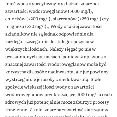
mieć woda o specyficznym składzie: znacznej
zawartości wodorowęglanów (>600 mg/l),
chlorków (>200 mg/l), siarczanów (>250 mg/l) czy
magnezu (>30 mg/l)., Wody o takiej zawartości
składników nie są jednak odpowiednie dla
każdego, szczególnie do stałego spożycia w
większych ilościach. Należy sięgać po nie w
uzasadnionych sytuacjach, ponieważ np. woda o
znacznej zawartości wodorowęglanów może być
korzystna dla osób z nadkwasotą, ale już powinny
wystrzegać się jej osoby z niedokwasotą. Stałe
spożycie większej ilości wody o zawartości
wodorowęglanów przekraczającej 1000 mg/l u osób
zdrowych już potencjalnie może zaburzyć procesy
trawienne. Z kolei znaczna zawartość siarczanów
pomoże uregulować perystaltykę jelit, ale u osób