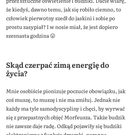
przez sztuczne oświetlenie i budziki. Dacie wiarę,
że kiedyś, dawno temu, jak się robiło ciemno, to
człowiek pierwotny szedł do jaskini i sobie po
prostu zasypiał? I w nosie miał, że jest dopiero
szesnasta godzina 😛
Skąd czerpać zimą energię do
życia?
Mnie osobiście pionizuje poczucie obowiązku, jak
coś muszę, to muszę i nie ma zmiłuj. Jednak nie
każdy ma tyle samodyscypliny i chęci, by wyrwać
się z przepastnych objęć Morfeusza. Także budzik
nie zawsze daje radę. Odkąd pojawiły się budziki
elektroniczne z funkcją drzemki, poranne