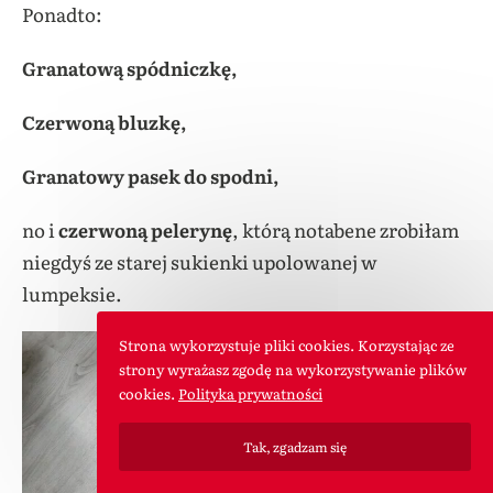
Ponadto:
Granatową spódniczkę,
Czerwoną bluzkę,
Granatowy pasek do spodni,
no i
czerwoną pelerynę
, którą notabene zrobiłam
niegdyś ze starej sukienki upolowanej w
lumpeksie.
Strona wykorzystuje pliki cookies. Korzystając ze
strony wyrażasz zgodę na wykorzystywanie plików
cookies.
Polityka prywatności
Tak, zgadzam się