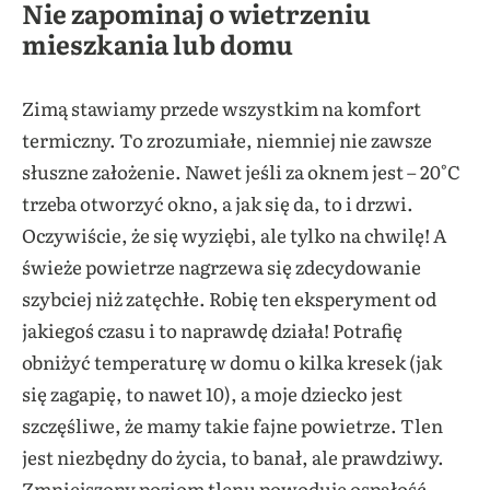
Nie zapominaj o wietrzeniu
mieszkania lub domu
Zimą stawiamy przede wszystkim na komfort
termiczny. To zrozumiałe, niemniej nie zawsze
słuszne założenie. Nawet jeśli za oknem jest – 20°C
trzeba otworzyć okno, a jak się da, to i drzwi.
Oczywiście, że się wyziębi, ale tylko na chwilę! A
świeże powietrze nagrzewa się zdecydowanie
szybciej niż zatęchłe. Robię ten eksperyment od
jakiegoś czasu i to naprawdę działa! Potrafię
obniżyć temperaturę w domu o kilka kresek (jak
się zagapię, to nawet 10), a moje dziecko jest
szczęśliwe, że mamy takie fajne powietrze. Tlen
jest niezbędny do życia, to banał, ale prawdziwy.
Zmniejszony poziom tlenu powoduje ospałość,