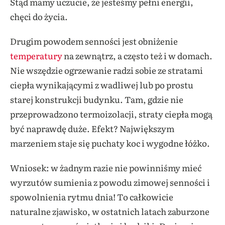
Stąd mamy uczucie, że jesteśmy pełni energii,
chęci do życia.
Drugim powodem senności jest obniżenie
temperatury
na zewnątrz, a często też i w domach.
Nie wszędzie ogrzewanie radzi sobie ze stratami
ciepła wynikającymi z wadliwej lub po prostu
starej konstrukcji budynku. Tam, gdzie nie
przeprowadzono termoizolacji, straty ciepła mogą
być naprawdę duże. Efekt? Największym
marzeniem staje się puchaty koc i wygodne łóżko.
Wniosek: w żadnym razie nie powinniśmy mieć
wyrzutów sumienia z powodu zimowej senności i
spowolnienia rytmu dnia! To całkowicie
naturalne zjawisko, w ostatnich latach zaburzone