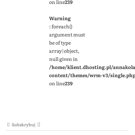
on line
239
Warning
: foreach()
argument must
be of type
array|object,
null given in
/home/klient.dhosting.pl/annakol
content/themes/wrm-v3/single.ph
on line
239
Subskrybuj