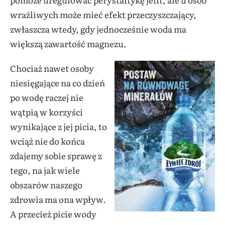
wrażliwych może mieć efekt przeczyszczający,
zwłaszcza wtedy, gdy jednocześnie woda ma
większą zawartość magnezu.
Chociaż nawet osoby
niesięgające na co dzień
po wodę raczej nie
wątpią w korzyści
wynikające z jej picia, to
wciąż nie do końca
zdajemy sobie sprawę z
tego, na jak wiele
obszarów naszego
zdrowia ma ona wpływ.
A przecież picie wody