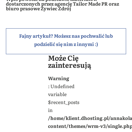
dostarczonych przez agencję Tailor Made PR oraz
biuro prasowe Żywiec Zdrój
Fajny artykuł? Możesz nas pochwalić lub
podzielić się nim z innymi :)
Może Cię
zainteresują
Warning
: Undefined
variable
$recent_posts
in
/home/klient.dhosting.pl/annakol
content/themes/wrm-v3/single.ph