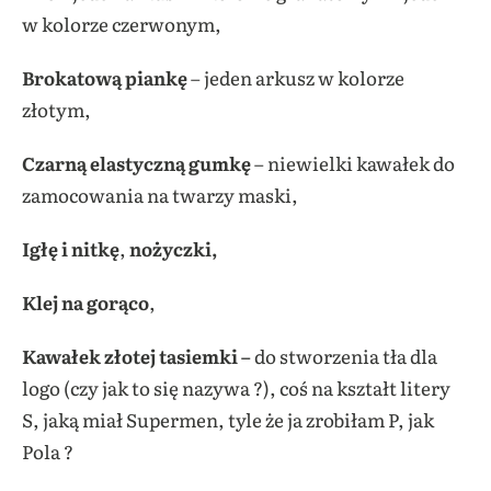
w kolorze czerwonym,
Brokatową piankę
– jeden arkusz w kolorze
złotym,
Czarną elastyczną gumkę
– niewielki kawałek do
zamocowania na twarzy maski,
Igłę i nitkę
,
nożyczki,
Klej na gorąco
,
Kawałek złotej tasiemki –
do stworzenia tła dla
logo (czy jak to się nazywa ?), coś na kształt litery
S, jaką miał Supermen, tyle że ja zrobiłam P, jak
Pola ?