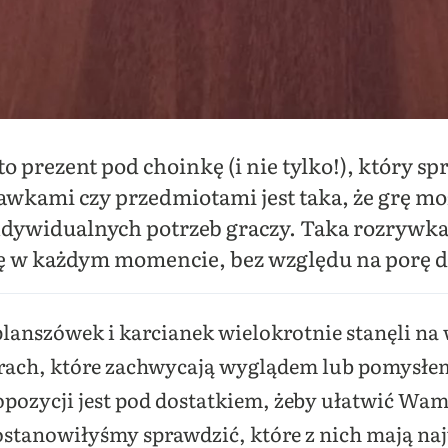
o prezent pod choinkę (i nie tylko!), który sp
wkami czy przedmiotami jest taka, że grę m
ndywidualnych potrzeb graczy. Taka rozrywka
ię w każdym momencie, bez względu na porę d
planszówek i karcianek wielokrotnie stanęli na 
ach, które zachwycają wyglądem lub pomysłem
pozycji jest pod dostatkiem, żeby ułatwić Wam
anowiłyśmy sprawdzić, które z nich mają naj