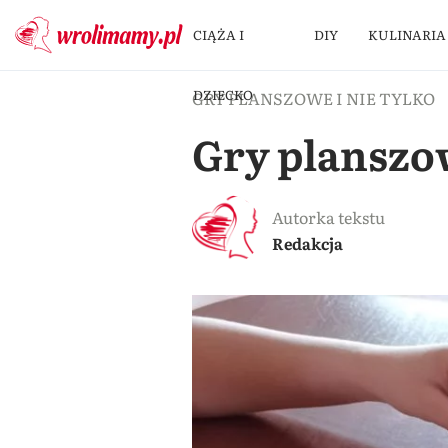
CIĄŻA I
DIY
KULINARIA
DZIECKO
GRY PLANSZOWE I NIE TYLKO
Gry planszow
Autorka tekstu
Redakcja