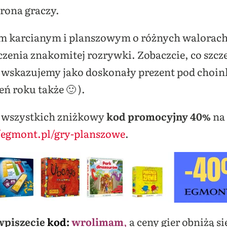
grona graczy.
om karcianym i planszowym o różnych walorach,
czenia znakomitej rozrywki. Zobaczcie, co szc
a, wskazujemy jako doskonały prezent pod choin
eń roku także 🙂 ).
wszystkich zniżkowy
kod promocyjny 40%
na 
//egmont.pl/gry-planszowe
.
wpiszecie
kod:
wr
olimam
,
a ceny gier obniżą się