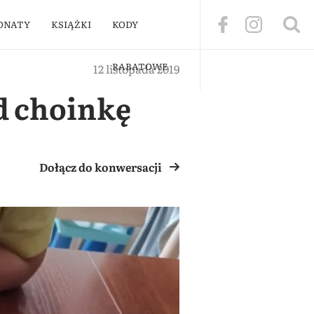
ONATY
KSIĄŻKI
KODY
RABATOWE
12 listopada 2019
od choinkę
Dołącz do konwersacji