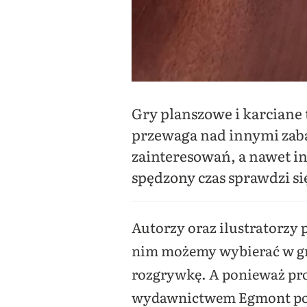
Gry planszowe i karciane t
przewaga nad innymi zaba
zainteresowań, a nawet i
spędzony czas sprawdzi s
Autorzy oraz ilustratorzy 
nim możemy wybierać w gr
rozgrywkę. A ponieważ pro
wydawnictwem Egmont post