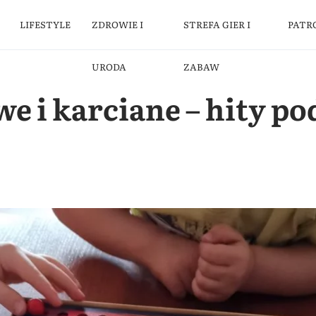
LIFESTYLE
ZDROWIE I
STREFA GIER I
PATR
URODA
ZABAW
e i karciane – hity p