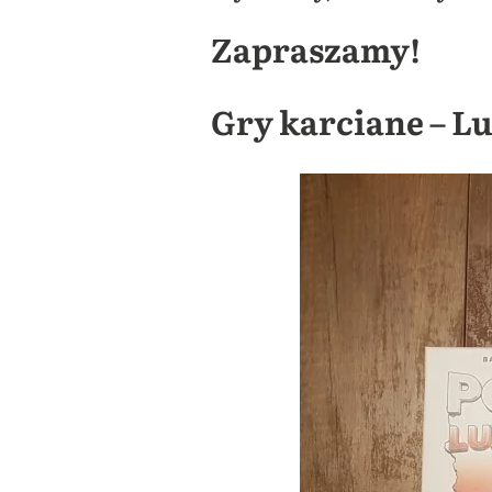
Za
praszamy!
Gry karciane – L