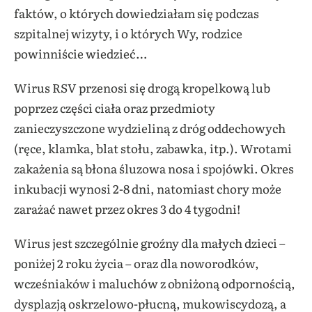
faktów, o których dowiedziałam się podczas
szpitalnej wizyty, i o których Wy, rodzice
powinniście wiedzieć…
Wirus RSV przenosi się drogą kropelkową lub
poprzez części ciała oraz przedmioty
zanieczyszczone wydzieliną z dróg oddechowych
(ręce, klamka, blat stołu, zabawka, itp.). Wrotami
zakażenia są błona śluzowa nosa i spojówki. Okres
inkubacji wynosi 2-8 dni, natomiast chory może
zarażać nawet przez okres 3 do 4 tygodni!
Wirus jest szczególnie groźny dla małych dzieci –
poniżej 2 roku życia – oraz dla noworodków,
wcześniaków i maluchów z obniżoną odpornością,
dysplazją oskrzelowo-płucną, mukowiscydozą, a