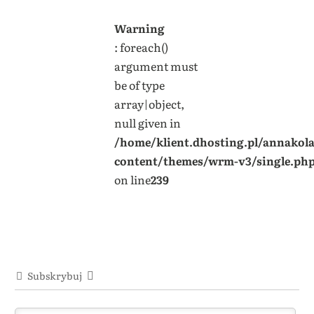
Warning
: foreach()
argument must
be of type
array|object,
null given in
/home/klient.dhosting.pl/annakol
content/themes/wrm-v3/single.ph
on line
239
Subskrybuj