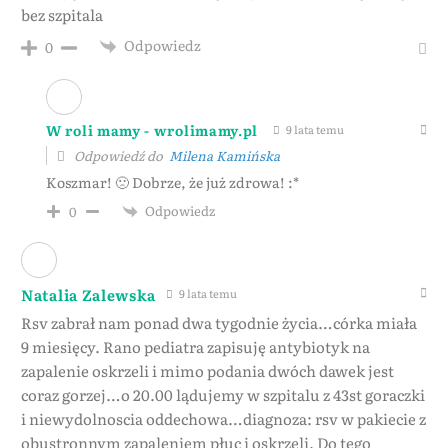
bez szpitala
Odpowiedz
0
W roli mamy - wrolimamy.pl
9 lata temu
Odpowiedź do
Milena Kamińska
Koszmar! 🙁 Dobrze, że już zdrowa! :*
Odpowiedz
0
Natalia Zalewska
9 lata temu
Rsv zabrał nam ponad dwa tygodnie życia…córka miała
9 miesięcy. Rano pediatra zapisuję antybiotyk na
zapalenie oskrzeli i mimo podania dwóch dawek jest
coraz gorzej…o 20.00 lądujemy w szpitalu z 43st goraczki
i niewydolnoscia oddechowa…diagnoza: rsv w pakiecie z
obustronnym zapaleniem płuc i oskrzeli. Do tego