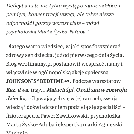
Deficyt snu to nie tylko występowanie zakłóceń
pamięci, koncentracji uwagi, ale także niższa
odporność i gorszy wzrost ciała – mówi
psycholożka Marta Żysko-Pałuba.”
Dlatego warto wiedzieć, w jaki sposób wspierać
zdrowy sen dziecka, już od pierwszego dnia życia.
Blog wrolimamy.pl postanowił wesprzeć mamy i
włączył się w ogólnopolską akcję społeczną
JOHNSON’S® BEDTIME™
. Podczas warsztatów
Raz, dwa, trzy… Maluch śpi. O roli snu w rozwoju
dziecka,
odbywających się w jej ramach, swoją
wiedzą i doświadczeniem podzielą się specjaliści –
fizjoterapeuta Paweł Zawitkowski, psycholożka
Marta Żysko-Pałuba i ekspertka marki Agnieszki
Machnio
.