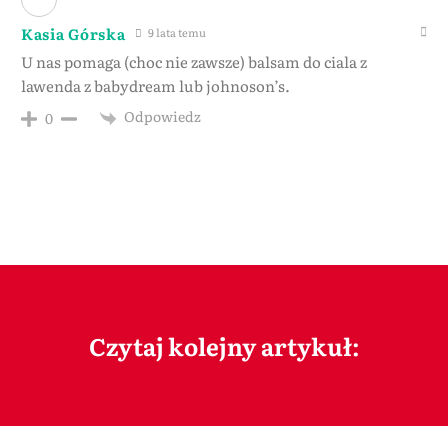
Kasia Górska
9 lata temu
U nas pomaga (choc nie zawsze) balsam do ciala z
lawenda z babydream lub johnoson’s.
Odpowiedz
0
Czytaj kolejny artykuł: