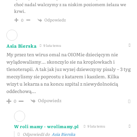
choć nadal walczymy z za niskim poziomem żelaza we
krwi.
Odpowiedz
0
Asia Bierska
9 lata temu
My przez ten wirus omal na OIOMie dziecięcym nie
wylądowalismy… skonczylo sie na kroplowkach i
tlenoterapii. A tak jak juz wyzej dziewczyny pisaly – 3 tyg
meczylismy sie poprostu z katarem i kaszlem. Kilka
wizyt u lekarza a na koncu szpital z niewydolnością
oddechową…
Odpowiedz
0
W roli mamy - wrolimamy.pl
9 lata temu
Odpowiedź do
Asia Bierska