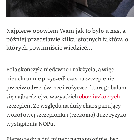
Najpierw opowiem Wam jak to było u nas, a
później przedstawię kilka istotnych faktów, o
których powinniście wiedzieć…
Pola skończyła niedawno 1 rok życia, a więc
nieuchronnie przyszedł czas na szczepienie
przeciw odrze, śwince i różyczce, którego bałam
się najbardziej ze wszystkich
obowiązkowych
szczepień. Ze względu na duży chaos panujący
wokół owej szczepionki i (rzekomo) duże ryzyko
wystąpienia NOPu.
Pierwsze dwa dni minęły nam spokojnie, bez