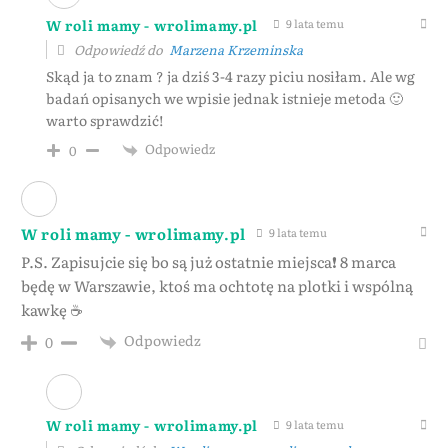
W roli mamy - wrolimamy.pl
9 lata temu
Odpowiedź do
Marzena Krzeminska
Skąd ja to znam ? ja dziś 3-4 razy piciu nosiłam. Ale wg
badań opisanych we wpisie jednak istnieje metoda 🙂
warto sprawdzić!
Odpowiedz
0
W roli mamy - wrolimamy.pl
9 lata temu
P.S. Zapisujcie się bo są już ostatnie miejsca❗ 8 marca
będę w Warszawie, ktoś ma ochtotę na plotki i wspólną
kawkę ☕
Odpowiedz
0
W roli mamy - wrolimamy.pl
9 lata temu