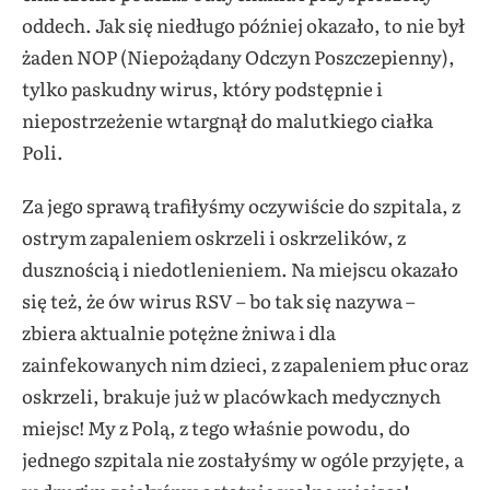
oddech. Jak się niedługo później okazało, to nie był
żaden NOP (Niepożądany Odczyn Poszczepienny),
tylko paskudny wirus, który podstępnie i
niepostrzeżenie wtargnął do malutkiego ciałka
Poli.
Za jego sprawą trafiłyśmy oczywiście do szpitala, z
ostrym zapaleniem oskrzeli i oskrzelików, z
dusznością i niedotlenieniem. Na miejscu okazało
się też, że ów wirus RSV – bo tak się nazywa –
zbiera aktualnie potężne żniwa i dla
zainfekowanych nim dzieci, z zapaleniem płuc oraz
oskrzeli, brakuje już w placówkach medycznych
miejsc! My z Polą, z tego właśnie powodu, do
jednego szpitala nie zostałyśmy w ogóle przyjęte, a