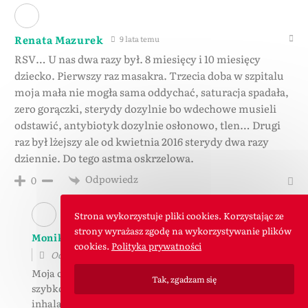
Renata Mazurek
9 lata temu
RSV… U nas dwa razy był. 8 miesięcy i 10 miesięcy
dziecko. Pierwszy raz masakra. Trzecia doba w szpitalu
moja mała nie mogła sama oddychać, saturacja spadała,
zero gorączki, sterydy dozylnie bo wdechowe musieli
odstawić, antybiotyk dozylnie osłonowo, tlen… Drugi
raz był lżejszy ale od kwietnia 2016 sterydy dwa razy
dziennie. Do tego astma oskrzelowa.
Odpowiedz
0
Strona wykorzystuje pliki cookies. Korzystając ze
strony wyrażasz zgodę na wykorzystywanie plików
Monika Kowalska
9 lata temu
cookies.
Polityka prywatności
Odpowiedź do
Renata Mazurek
Moja corka zachorowała w wieku 6 msc. Diagnoza
Tak, zgadzam się
szybko postawiona. Jeszcze w przychodni dostalysmy
inhalacje. W szpitalu wymaz z nosa. RSV. 9 dni w