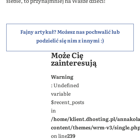
siebie, to przynajmniej na Wasze dzieci!
Fajny artykuł? Możesz nas pochwalić lub
podzielić się nim z innymi :)
Może Cię
zainteresują
Warning
: Undefined
variable
$recent_posts
in
/home/klient.dhosting.pl/annakol
content/themes/wrm-v3/single.ph
on line
239