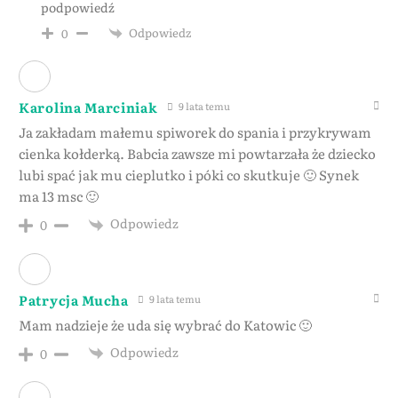
podpowiedź
Odpowiedz
0
Karolina Marciniak
9 lata temu
Ja zakładam małemu spiworek do spania i przykrywam
cienka kołderką. Babcia zawsze mi powtarzała że dziecko
lubi spać jak mu cieplutko i póki co skutkuje 🙂 Synek
ma 13 msc 🙂
Odpowiedz
0
Patrycja Mucha
9 lata temu
Mam nadzieje że uda się wybrać do Katowic 🙂
Odpowiedz
0