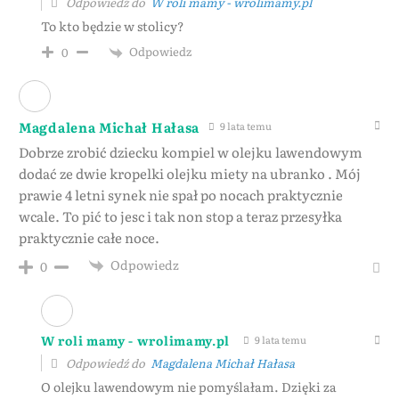
Odpowiedź do
W roli mamy - wrolimamy.pl
To kto będzie w stolicy?
Odpowiedz
0
Magdalena Michał Hałasa
9 lata temu
Dobrze zrobić dziecku kompiel w olejku lawendowym
dodać ze dwie kropelki olejku miety na ubranko . Mój
prawie 4 letni synek nie spał po nocach praktycznie
wcale. To pić to jesc i tak non stop a teraz przesyłka
praktycznie całe noce.
Odpowiedz
0
W roli mamy - wrolimamy.pl
9 lata temu
Odpowiedź do
Magdalena Michał Hałasa
O olejku lawendowym nie pomyślałam. Dzięki za