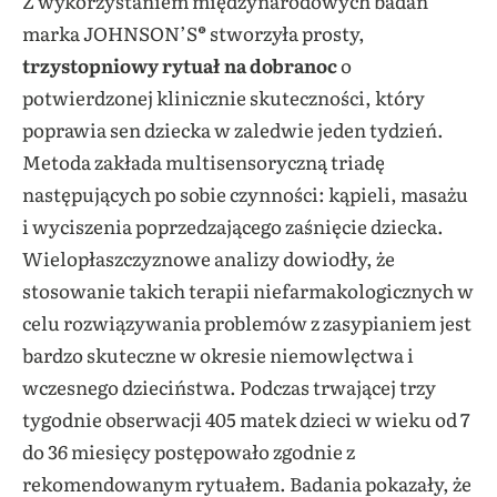
Z wykorzystaniem międzynarodowych badań
marka JOHNSON’S® stworzyła prosty,
trzystopniowy rytuał na dobranoc
o
potwierdzonej klinicznie skuteczności, który
poprawia sen dziecka w zaledwie jeden tydzień.
Metoda zakłada multisensoryczną triadę
następujących po sobie czynności: kąpieli, masażu
i wyciszenia poprzedzającego zaśnięcie dziecka.
Wielopłaszczyznowe analizy dowiodły, że
stosowanie takich terapii niefarmakologicznych w
celu rozwiązywania problemów z zasypianiem jest
bardzo skuteczne w okresie niemowlęctwa i
wczesnego dzieciństwa. Podczas trwającej trzy
tygodnie obserwacji 405 matek dzieci w wieku od 7
do 36 miesięcy postępowało zgodnie z
rekomendowanym rytuałem. Badania pokazały, że