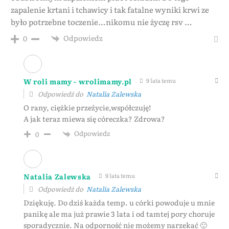
zapalenie krtani i tchawicy i tak fatalne wyniki krwi ze
było potrzebne toczenie…nikomu nie życzę rsv …
Odpowiedz
0
W roli mamy - wrolimamy.pl
9 lata temu
Odpowiedź do
Natalia Zalewska
O rany, ciężkie przeżycie,współczuję!
A jak teraz miewa się córeczka? Zdrowa?
Odpowiedz
0
Natalia Zalewska
9 lata temu
Odpowiedź do
Natalia Zalewska
Dziękuję. Do dziś każda temp. u córki powoduje u mnie
panikę ale ma już prawie 3 lata i od tamtej pory choruje
sporadycznie. Na odporność nie możemy narzekać 🙂