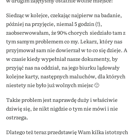
w drugim zajęłyśmy ostatnie wolne miejsce!
Siedząc w kolejce, czekając najpierw na badanie,
później na przyjęcie, niemal 5 godzin (!),
zaobserwowałam, że 90% chorych siedziało tam z
tym samym problemem co my. Lekarz, który nas
przyjmował sam nie dowierzał w to co się dzieje. A
w czasie kiedy wypełniał nasze dokumenty, by
przyjąć nas na oddział, na jego biurku lądowały
kolejne karty, następnych maluchów, dla których
niestety nie było już wolnych miejsc 🙁
Także problem jest naprawdę duży i właściwie
dziwię się, że nikt nigdzie o tym nie mówi i nie
ostrzega.
Dlatego też teraz przedstawię Wam kilka istotnych