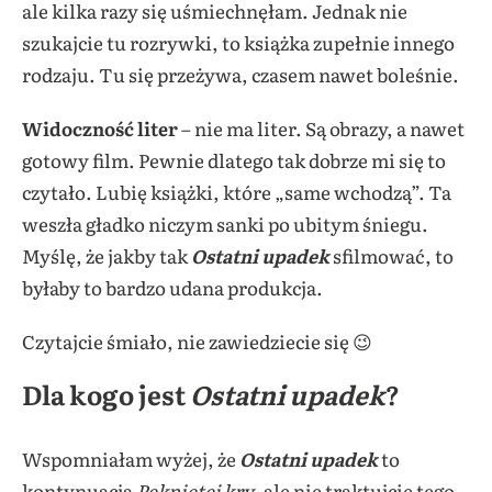
ale kilka razy się uśmiechnęłam. Jednak nie
szukajcie tu rozrywki, to książka zupełnie innego
rodzaju. Tu się przeżywa, czasem nawet boleśnie.
Widoczność liter
– nie ma liter. Są obrazy, a nawet
gotowy film. Pewnie dlatego tak dobrze mi się to
czytało. Lubię książki, które „same wchodzą”. Ta
weszła gładko niczym sanki po ubitym śniegu.
Myślę, że jakby tak
Ostatni upadek
sfilmować, to
byłaby to bardzo udana produkcja.
Czytajcie śmiało, nie zawiedziecie się 😉
Dla kogo jest
Ostatni upadek
?
Wspomniałam wyżej, że
Ostatni upadek
to
kontynuacja
Pękniętej kry
, ale nie traktujcie tego