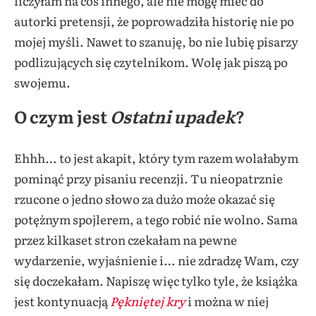
liczyłam na coś innego, ale nie mogę mieć do
autorki pretensji, że poprowadziła historię nie po
mojej myśli. Nawet to szanuję, bo nie lubię pisarzy
podlizujących się czytelnikom. Wolę jak piszą po
swojemu.
O czym jest
Ostatni upadek
?
Ehhh… to jest akapit, który tym razem wolałabym
pominąć przy pisaniu recenzji. Tu nieopatrznie
rzucone o jedno słowo za dużo może okazać się
potężnym spojlerem, a tego robić nie wolno. Sama
przez kilkaset stron czekałam na pewne
wydarzenie, wyjaśnienie i… nie zdradzę Wam, czy
się doczekałam. Napiszę więc tylko tyle, że książka
jest kontynuacją
Pękniętej kry
i można w niej