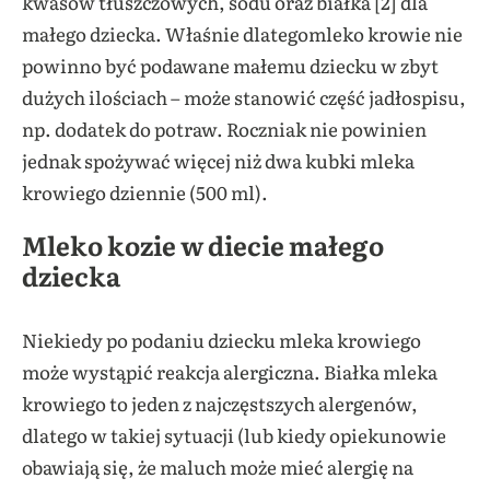
kwasów tłuszczowych, sodu oraz białka [2] dla
małego dziecka. Właśnie dlategomleko krowie nie
powinno być podawane małemu dziecku w zbyt
dużych ilościach – może stanowić część jadłospisu,
np. dodatek do potraw. Roczniak nie powinien
jednak spożywać więcej niż dwa kubki mleka
krowiego dziennie (500 ml).
Mleko kozie w diecie małego
dziecka
Niekiedy po podaniu dziecku mleka krowiego
może wystąpić reakcja alergiczna. Białka mleka
krowiego to jeden z najczęstszych alergenów,
dlatego w takiej sytuacji (lub kiedy opiekunowie
obawiają się, że maluch może mieć alergię na