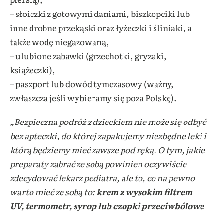
– słoiczki z gotowymi daniami, biszkopciki lub
inne drobne przekąski oraz łyżeczki i śliniaki, a
także wodę niegazowaną,
– ulubione zabawki (grzechotki, gryzaki,
książeczki),
– paszport lub dowód tymczasowy (ważny,
zwłaszcza jeśli wybieramy się poza Polskę).
„Bezpieczna podróż z dzieckiem nie może się odbyć
bez apteczki, do której zapakujemy niezbędne leki i
którą będziemy mieć zawsze pod ręką. O tym, jakie
preparaty zabrać ze sobą powinien oczywiście
zdecydować lekarz pediatra, ale to, co na pewno
warto mieć ze sobą to:
krem z wysokim filtrem
UV, termometr, syrop lub czopki przeciwbólowe