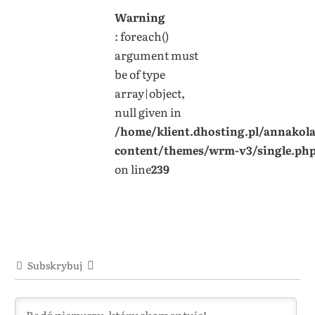
Warning
: foreach()
argument must
be of type
array|object,
null given in
/home/klient.dhosting.pl/annakol
content/themes/wrm-v3/single.ph
on line
239
Subskrybuj