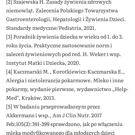
[2] Szajewska H. Zasady żywienia zdrowych
niemowląt. Zalecenia Polskiego Towarzystwa
Gastroenterologii, Hepatologii i Żywienia Dzieci.
Standardy medyczne/Pediatria, 2021.
[3] Poradnik żywienia dziecka w wieku od 1. do 3.
roku życia. Praktyczne zastosowanie norm i
zaleceń żywieniowych pod red. H. Weker i wsp.
Instytut Matki i Dziecka, 2020.
[4] Kaczmarski M., Korotkiewicz-Kaczmarska E.,
Alergia i nietolerancja pokarmowe. Mleko i inne
pokarmy, wydanie pierwsze, wydawnictwo „Help-
Med”, Kraków, 2013.
[5] W badaniu przeprowadzonym przez
Akkermans i wsp., Am J Clin Nutr. 2017
Feb;105(2):391-399 sprawdzono, jak po włączeniu
mleka modyfikowanego dla młodszych dzieci