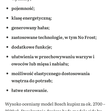
pojemność;
klasę energetyczną;
generowany hałas;
zastosowane technologie, w tym No Frost;
dodatkowe funkcje;
ułatwienia w przechowywaniu warzyw i
owoców lub mięsa i nabiału;
możliwość elastycznego dostosowania
wnętrza do potrzeb;
łatwe sterowanie.
Wysoko oceniany model Bosch kupisz za ok. 2700 –
3500 zł. Dwukrotnie droższe będą modele side by