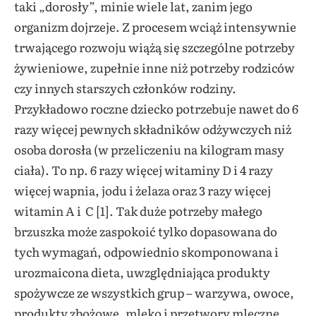
taki „dorosły”, minie wiele lat, zanim jego
organizm dojrzeje. Z procesem wciąż intensywnie
trwającego rozwoju wiążą się szczególne potrzeby
żywieniowe, zupełnie inne niż potrzeby rodziców
czy innych starszych członków rodziny.
Przykładowo roczne dziecko potrzebuje nawet do 6
razy więcej pewnych składników odżywczych niż
osoba dorosła (w przeliczeniu na kilogram masy
ciała). To np. 6 razy więcej witaminy D i 4 razy
więcej wapnia, jodu i żelaza oraz 3 razy więcej
witamin A i C [1]. Tak duże potrzeby małego
brzuszka może zaspokoić tylko dopasowana do
tych wymagań, odpowiednio skomponowana i
urozmaicona dieta, uwzględniająca produkty
spożywcze ze wszystkich grup – warzywa, owoce,
produkty zbożowe, mleko i przetwory mleczne,