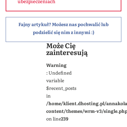
ubezpieczeniach
Fajny artykuł? Możesz nas pochwalić lub
podzielić się nim z innymi :)
Może Cię
zainteresują
Warning
: Undefined
variable
$recent_posts
in
/home/klient.dhosting.pl/annakol
content/themes/wrm-v3/single.ph
on line
239