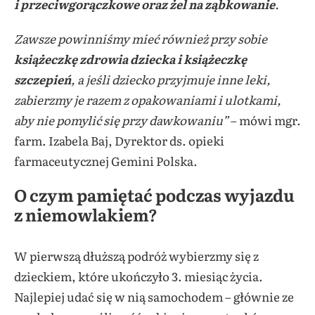
i przeciwgorączkowe oraz żel na ząbkowanie
.
Zawsze powinniśmy mieć również przy sobie
książeczkę zdrowia dziecka i książeczkę
szczepień
, a jeśli dziecko przyjmuje inne leki,
zabierzmy je razem z opakowaniami i ulotkami,
aby nie pomylić się przy dawkowaniu”
– mówi
mgr.
farm. Izabela Baj, Dyrektor ds. opieki
farmaceutycznej Gemini Polska.
O czym pamiętać podczas wyjazdu
z niemowlakiem?
W pierwszą dłuższą podróż wybierzmy się z
dzieckiem, które ukończyło 3. miesiąc życia.
Najlepiej udać się w nią samochodem – głównie ze