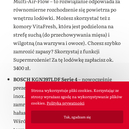
Multi-Air-Flow – to rozwiązanie odpowiada za
równomierne rozchodzenie się powietrza po
wnętrzu lodówki. Możesz skorzystać też z
komory VitaFresh, która jest podzielona na
strefę suchą (do przechowywania mięsa) i
wilgotną (na warzywa i owoce). Chcesz szybko
zamrozić zapasy? Skorzystaj z funkcji
Supermrożenie! Za tę lodówkę zapłacisz ok.
3400 zł.
BOSCH KGN397LDF Serie 4
– nowocześnie
prezentujący się sprzęt w modnym kolorze
Strona wykorzystuje pliki cookies. Korzystając ze
inox. Pojemność chłodziarki to 260 l,
strony wyrażasz zgodę na wykorzystywanie plików
cookies.
Polityka prywatności
zamrażarki – 103 l. Klasa energetyczna i poziom
hałasu są takie same, jak w modelu powyżej.
Tak, zgadzam się
Wśród technologii znajdziesz też opcję Eco. Gdy