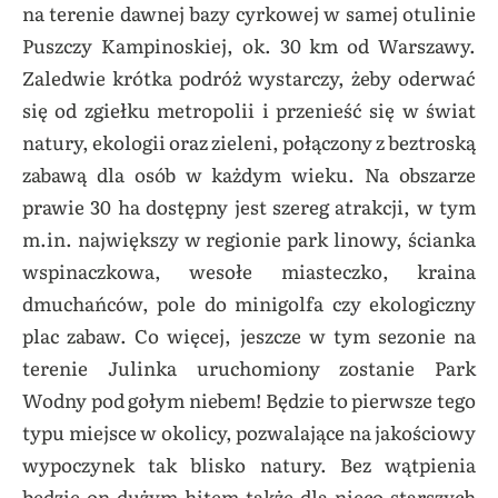
na terenie dawnej bazy cyrkowej w samej otulinie
Puszczy Kampinoskiej, ok. 30 km od Warszawy.
Zaledwie krótka podróż wystarczy, żeby oderwać
się od zgiełku metropolii i przenieść się w świat
natury, ekologii oraz zieleni, połączony z beztroską
zabawą dla osób w każdym wieku. Na obszarze
prawie 30 ha dostępny jest szereg atrakcji, w tym
m.in. największy w regionie park linowy, ścianka
wspinaczkowa, wesołe miasteczko, kraina
dmuchańców, pole do minigolfa czy ekologiczny
plac zabaw. Co więcej, jeszcze w tym sezonie na
terenie Julinka uruchomiony zostanie Park
Wodny pod gołym niebem! Będzie to pierwsze tego
typu miejsce w okolicy, pozwalające na jakościowy
wypoczynek tak blisko natury. Bez wątpienia
będzie on dużym hitem także dla nieco starszych