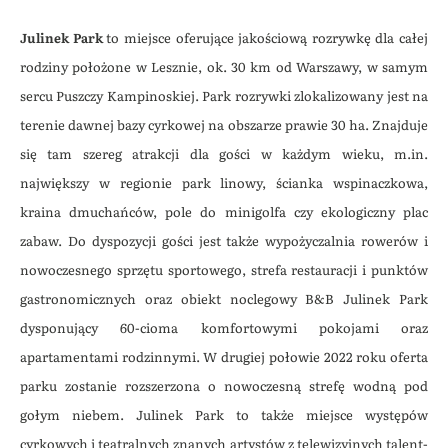
Julinek Park
to miejsce oferujące jakościową rozrywkę dla całej
rodziny położone w Lesznie, ok. 30 km od Warszawy, w samym
sercu Puszczy Kampinoskiej. Park rozrywki zlokalizowany jest na
terenie dawnej bazy cyrkowej na obszarze prawie 30 ha. Znajduje
się tam szereg atrakcji dla gości w każdym wieku, m.in.
największy w regionie park linowy, ścianka wspinaczkowa,
kraina dmuchańców, pole do minigolfa czy ekologiczny plac
zabaw. Do dyspozycji gości jest także wypożyczalnia rowerów i
nowoczesnego sprzętu sportowego, strefa restauracji i punktów
gastronomicznych oraz obiekt noclegowy B&B Julinek Park
dysponujący 60-cioma komfortowymi pokojami oraz
apartamentami rodzinnymi. W drugiej połowie 2022 roku oferta
parku zostanie rozszerzona o nowoczesną strefę wodną pod
gołym niebem. Julinek Park to także miejsce występów
cyrkowych i teatralnych znanych artystów z telewizyjnych talent-