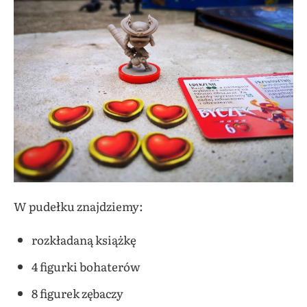
W pudełku znajdziemy:
rozkładaną książkę
4 figurki bohaterów
8 figurek zębaczy