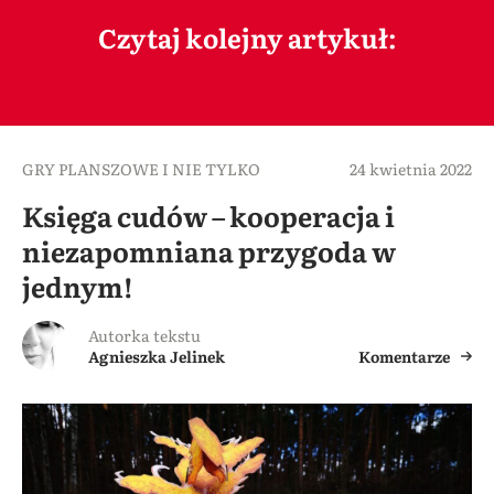
Czytaj kolejny artykuł:
GRY PLANSZOWE I NIE TYLKO
24 kwietnia 2022
Księga cudów – kooperacja i
niezapomniana przygoda w
jednym!
Autorka tekstu
Agnieszka Jelinek
Komentarze