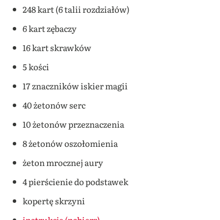
248 kart (6 talii rozdziałów)
6 kart zębaczy
16 kart skrawków
5 kości
17 znaczników iskier magii
40 żetonów serc
10 żetonów przeznaczenia
8 żetonów oszołomienia
żeton mrocznej aury
4 pierścienie do podstawek
kopertę skrzyni
instrukcję (pobierz)
.