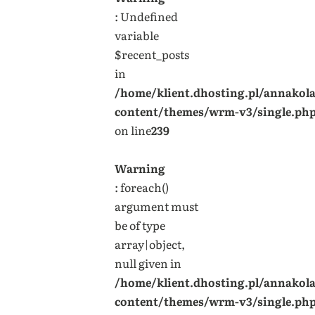
: Undefined
variable
$recent_posts
in
/home/klient.dhosting.pl/annakol
content/themes/wrm-v3/single.ph
on line
239
Warning
: foreach()
argument must
be of type
array|object,
null given in
/home/klient.dhosting.pl/annakol
content/themes/wrm-v3/single.ph