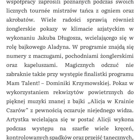
współpracy zaprosili poznanych podczas swoich
licznych tournée mistrzów tańca z ogniem oraz
akrobatów. Wiele radości sprawią również
żonglerskie pokazy w klimacie azjatyckim w
wykonaniu Jakuba Długosza, wcielającego się w
rolę bajkowego Aladyna. W programie znajdą się
numery z maczugami, pochodniami żonglerskimi
oraz kapeluszami. Magicznych odczuć nie
zabraknie także przy występie finalistki programu
Mam Talent! – Dominiki Krzymowskiej. Pokaz w
wykorzystaniem rekwizytów powietrznych do
pięknej muzyki znanej z bajki „Alicja w Krainie
Czarów” z pewnością oczaruje niejednego widza.
Artystka wcielająca się w postać Alicji wykona
podczas występu na szarfie wiele kręceń,
kontrolowanych spadków oraz przejść tanecznych,