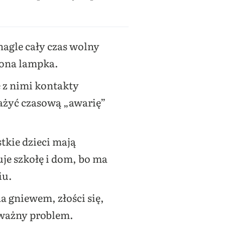
nagle cały czas wolny
wona lampka.
e z nimi kontakty
ważyć czasową „awarię”
kie dzieci mają
je szkołę i dom, bo ma
iu.
 gniewem, złości się,
oważny problem.