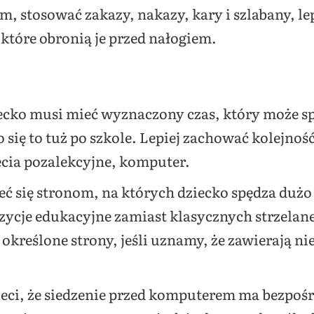
m, stosować zakazy, nakazy, kary i szlabany, l
tóre obronią je przed nałogiem.
ecko musi mieć wyznaczony czas, który może s
się to tuż po szkole. Lepiej zachować kolejność
jęcia pozalekcyjne, komputer.
ć się stronom, na których dziecko spędza dużo c
cje edukacyjne zamiast klasycznych strzelanek 
 określone strony, jeśli uznamy, że zawierają n
ieci, że siedzenie przed komputerem ma bezpoś