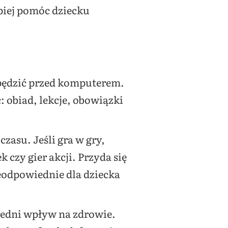
epiej pomóc dziecku
pędzić przed komputerem.
: obiad, lekcje, obowiązki
zasu. Jeśli gra w gry,
czy gier akcji. Przyda się
ieodpowiednie dla dziecka
redni wpływ na zdrowie.