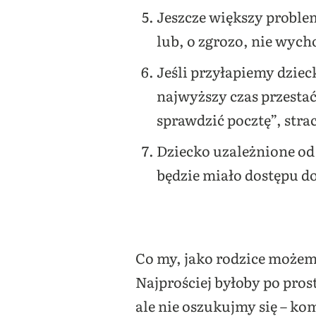
Jeszcze większy proble
lub, o zgrozo, nie wy
Jeśli przyłapiemy dzie
najwyższy czas przestać 
sprawdzić pocztę”, stra
Dziecko uzależnione od
będzie miało dostępu d
Co my, jako rodzice możem
Najprościej byłoby po pros
ale nie oszukujmy się – ko