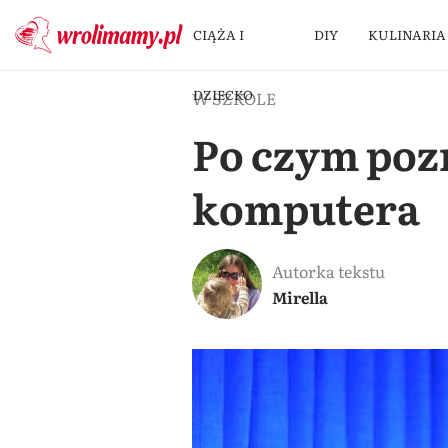
CIĄŻA I
DIY
KULINARIA
DZIECKO
W SZKOLE
Po czym pozn
komputera
Autorka tekstu
Mirella