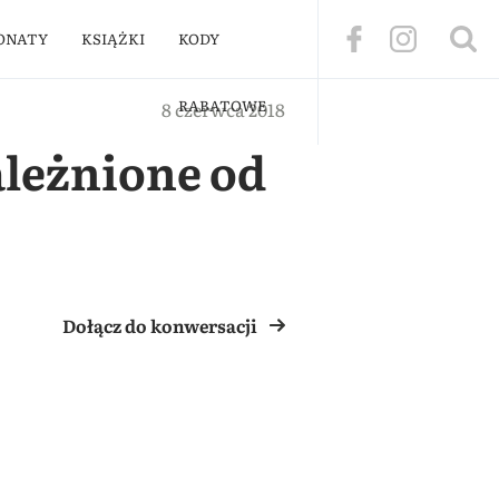
ONATY
KSIĄŻKI
KODY
RABATOWE
8 czerwca 2018
ależnione od
Dołącz do konwersacji