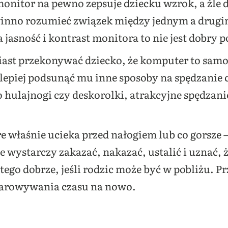
onitor na pewno zepsuje dziecku wzrok, a źle 
inno rozumieć związek między jednym a drugi
jasność i kontrast monitora to nie jest dobry 
ast przekonywać dziecko, że komputer to samo 
), lepiej podsunąć mu inne sposoby na spędzani
 hulajnogi czy deskorolki, atrakcyjne spędzani
e właśnie ucieka przed nałogiem lub co gorsze 
e wystarczy zakazać, nakazać, ustalić i uznać, 
atego dobrze, jeśli rodzic może być w pobliżu. P
darowywania czasu na nowo.