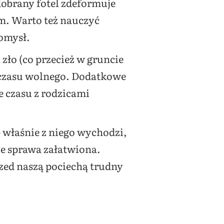
dobrany fotel zdeformuje
m. Warto też nauczyć
pomysł.
zło (co przecież w gruncie
e czasu wolnego. Dodatkowe
e czasu z rodzicami
– właśnie z niego wychodzi,
że sprawa załatwiona.
rzed naszą pociechą trudny