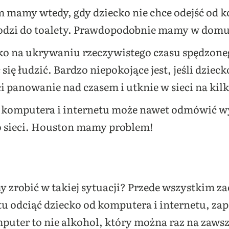
m mamy wtedy, gdy dziecko nie chce odejść od k
chodzi do toalety. Prawdopodobnie mamy w do
cko na ukrywaniu rzeczywistego czasu spędzon
się łudzić. Bardzo niepokojące jest, jeśli dzieck
ci panowanie nad czasem i utknie w sieci na kil
 komputera i internetu może nawet odmówić wyj
o sieci. Houston mamy problem!
y zrobić w takiej sytuacji? Przede wszystkim 
tu odciąć dziecko od komputera i internetu, z
mputer to nie alkohol, który można raz na zaws