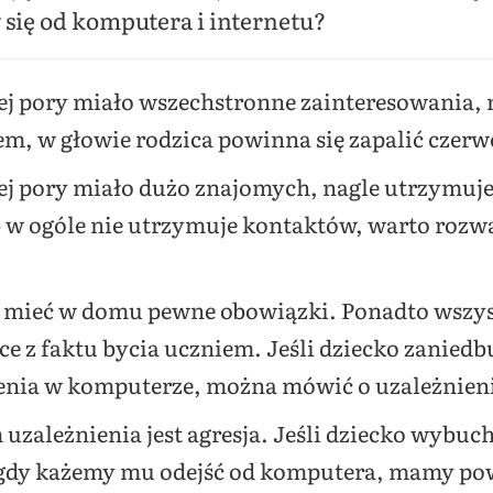
y się od komputera i internetu?
 tej pory miało wszechstronne zainteresowania, 
m, w głowie rodzica powinna się zapalić czer
 tej pory miało dużo znajomych, nagle utrzymuj
ub w ogóle nie utrzymuje kontaktów, warto roz
 mieć w domu pewne obowiązki. Ponadto wszyst
 z faktu bycia uczniem. Jeśli dziecko zaniedbu
enia w komputerze, można mówić o uzależnien
leżnienia jest agresja. Jeśli dziecko wybucha
y, gdy każemy mu odejść od komputera, mamy p