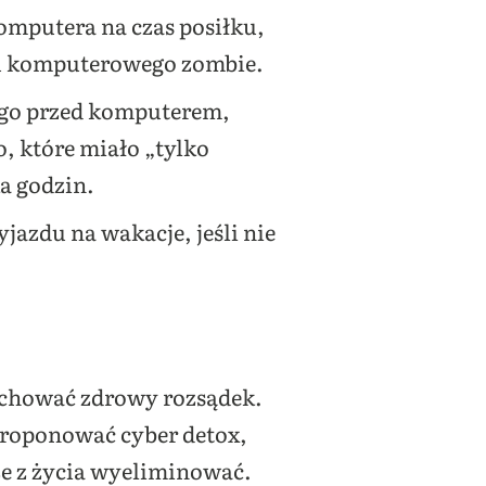
omputera na czas posiłku,
mu komputerowego zombie.
ego przed komputerem,
o, które miało „tylko
ka godzin.
azdu na wakacje, jeśli nie
zachować zdrowy rozsądek.
aproponować cyber detox,
ze z życia wyeliminować.