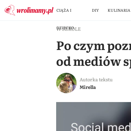
CIĄŻA I
DIY
KULINARIA
DZIECKO
W SZKOLE
Po czym pozn
od mediów s
Autorka tekstu
Mirella