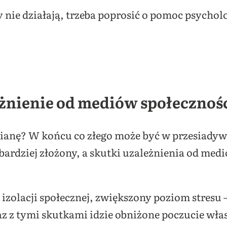
nie działają, trzeba poprosić o pomoc psycholo
eżnienie od mediów społeczno
ć pianę? W końcu co złego może być w przesiady
le bardziej złożony, a skutki uzależnienia od m
 izolacji społecznej, zwiększony poziom stresu –
z z tymi skutkami idzie obniżone poczucie włas