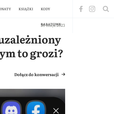
ONATY
KSIĄŻKI
KODY
RABATOWE
26 maja 2023
 uzależniony
ym to grozi?
Dołącz do konwersacji