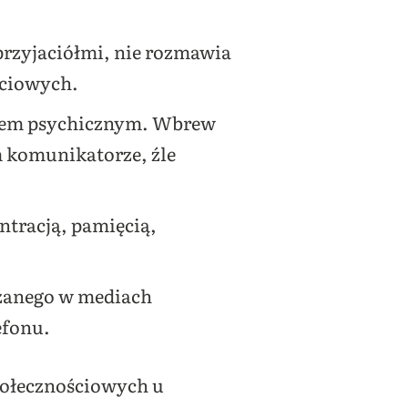
 przyjaciółmi, nie rozmawia
ściowych.
wiem psychicznym. Wbrew
 komunikatorze, źle
ntracją, pamięcią,
dzanego w mediach
efonu.
połecznościowych u