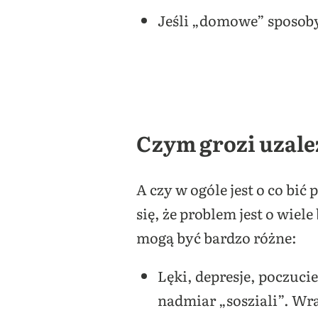
Jeśli „domowe” sposoby 
Czym grozi uzal
A czy w ogóle jest o co bi
się, że problem jest o wie
mogą być bardzo różne:
Lęki, depresje, poczucie
nadmiar „sosziali”. Wra