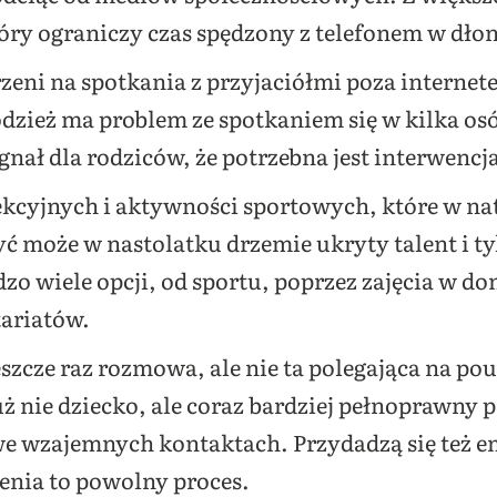
óry ograniczy czas spędzony z telefonem w dłon
zeni na spotkania z przyjaciółmi poza interne
odzież ma problem ze spotkaniem się w kilka o
ygnał dla rodziców, że potrzebna jest interwencj
lekcyjnych i aktywności sportowych, które w na
yć może w nastolatku drzemie ukryty talent i t
dzo wiele opcji, od sportu, poprzez zajęcia w d
ariatów.
zcze raz rozmowa, ale nie ta polegająca na pou
już nie dziecko, ale coraz bardziej pełnoprawny
we wzajemnych kontaktach. Przydadzą się też em
enia to powolny proces.