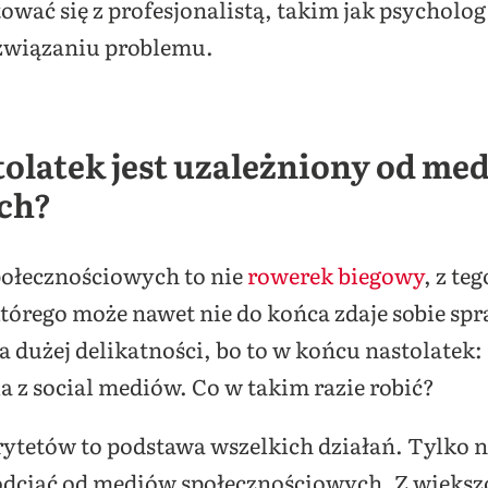
ować się z profesjonalistą, takim jak psycholog
związaniu problemu.
tolatek jest uzależniony od me
ch?
połecznościowych to nie
rowerek biegowy
, z te
którego może nawet nie do końca zdaje sobie sp
 dużej delikatności, bo to w końcu nastolatek:
a z social mediów. Co w takim razie robić?
rytetów to podstawa wszelkich działań. Tylko n
 odciąć od mediów społecznościowych. Z większo