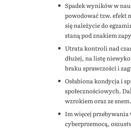
Spadek wyników w nau
powodować tzw. efekt m
się należycie do egzam
staną pod znakiem zapy
Utrata kontroli nad cza
dłużej, na listę niewyk
braku sprawczości i zag
Osłabiona kondycja i sp
społecznościowych. Dal
wzrokiem oraz ze snem
Im więcej przebywania w
cyberprzemocą, oszustw