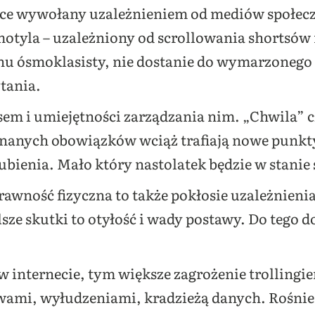
ce wywołany uzależnieniem od mediów społec
otyla – uzależniony od scrollowania shortsów 
inu ósmoklasisty, nie dostanie do wymarzonego 
tania.
sem i umiejętności zarządzania nim. „Chwila” c
onanych obowiązków wciąż trafiają nowe punkty
ubienia. Mało który nastolatek będzie w stanie 
rawność fizyczna to także pokłosie uzależnien
sze skutki to otyłość i wady postawy. Do tego 
.
 internecie, tym większe zagrożenie trollingi
ami, wyłudzeniami, kradzieżą danych. Rośnie 