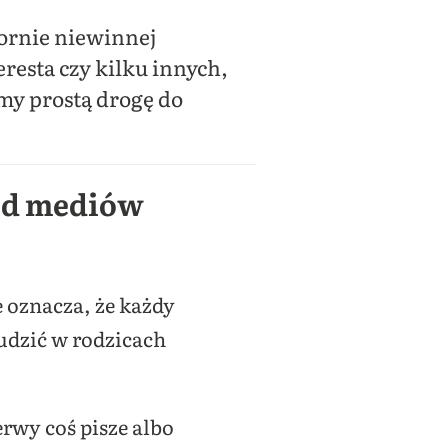
zornie niewinnej
resta czy kilku innych,
my prostą drogę do
 od mediów
 oznacza, że każdy
budzić w rodzicach
erwy coś pisze albo