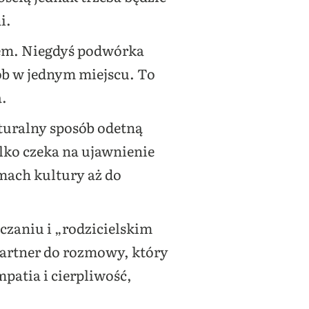
i.
tem. Niegdyś podwórka
sób w jednym miejscu. To
a.
turalny sposób odetną
ylko czeka na ujawnienie
omach kultury aż do
czaniu i „rodzicielskim
 partner do rozmowy, który
patia i cierpliwość,