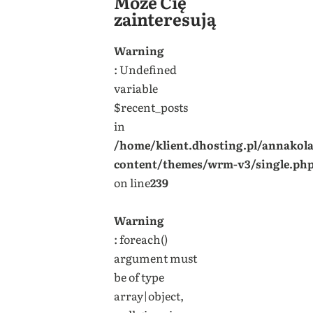
Może Cię
zainteresują
Warning
: Undefined
variable
$recent_posts
in
/home/klient.dhosting.pl/annakol
content/themes/wrm-v3/single.ph
on line
239
Warning
: foreach()
argument must
be of type
array|object,