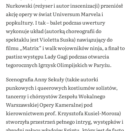
Nurkowski (reżyser i autor inscenizacji) przeniósł
akcję opery w świat Universum Marvela i
popkultury. I tak – balet podczas uwertury
wykonuje układ (autorką choreografii do
spektaklu jest Violetta Suska) nawiązujący do
filmu „Matrix” i walk wojowników ninja, a finał to
pastisz występu Lady Gagi podczas otwarcia
tegorocznych Igrzysk Olimpijskich w Paryżu.
Scenografia Anny Sekuły (także autorki
punkowych i queerowych kostiumów solistów,
tancerzy i chórzystów Zespołu Wokalnego
Warszawskiej Opery Kameralnej pod
kierownictwem prof. Krzysztofa Kusiel-Moroza)
stworzyła przestrzeń pełnego intryg, występków i
zbrodni pałacu władców Egiptu, który jest de facto