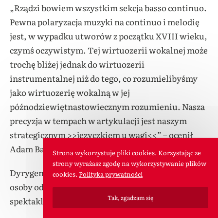
„Rządzi bowiem wszystkim sekcja basso continuo.
Pewna polaryzacja muzyki na continuo i melodię
jest, w wypadku utworów z początku XVIII wieku,
czymś oczywistym. Tej wirtuozerii wokalnej może
trochę bliżej jednak do wirtuozerii
instrumentalnej niż do tego, co rozumielibyśmy
jako wirtuozerię wokalną w jej
późnodziewiętnastowiecznym rozumieniu. Nasza
precyzja w tempach w artykulacji jest naszym
strategicznym >>języczkiem u wagi<<” – ocenił
Adam Banaszak.
Strona wykorzystuje pliki cookies. Korzystając ze
strony wyrażasz zgodę na wykorzystywanie plików
Dyrygent wskazał, że kluczowym wyzwaniem dla
cookies.
Polityka prywatności
osoby odpowiedzialnej za kierownictwo muzyczne
Tak, zgadzam się
spektaklu jest kwestia obsady.