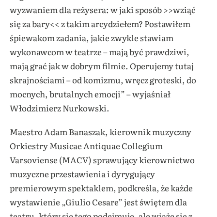
wyzwaniem dla reżysera: w jaki sposób >>wziąć
się za bary<< z takim arcydziełem? Postawiłem
śpiewakom zadania, jakie zwykle stawiam
wykonawcom w teatrze – mają być prawdziwi,
mają grać jak w dobrym filmie. Operujemy tutaj
skrajnościami – od komizmu, wręcz groteski, do
mocnych, brutalnych emocji” – wyjaśniał
Włodzimierz Nurkowski.
Maestro Adam Banaszak, kierownik muzyczny
Orkiestry Musicae Antiquae Collegium
Varsoviense (MACV) sprawujący kierownictwo
muzyczne przestawienia i dyrygujący
premierowym spektaklem, podkreśla, że każde
wystawienie „Giulio Cesare” jest świętem dla
teatru, który się tego podejmuje, ale wiąże się z