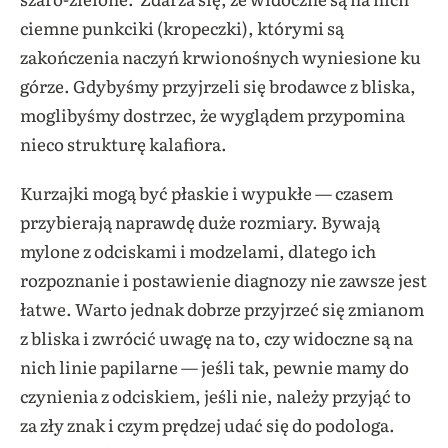
ciemne punkciki (kropeczki), którymi są
zakończenia naczyń krwionośnych wyniesione ku
górze. Gdybyśmy przyjrzeli się brodawce z bliska,
moglibyśmy dostrzec, że wyglądem przypomina
nieco strukturę kalafiora.
Kurzajki mogą być płaskie i wypukłe — czasem
przybierają naprawdę duże rozmiary. Bywają
mylone z odciskami i modzelami, dlatego ich
rozpoznanie i postawienie diagnozy nie zawsze jest
łatwe. Warto jednak dobrze przyjrzeć się zmianom
z bliska i zwrócić uwagę na to, czy widoczne są na
nich linie papilarne — jeśli tak, pewnie mamy do
czynienia z odciskiem, jeśli nie, należy przyjąć to
za zły znak i czym prędzej udać się do podologa.