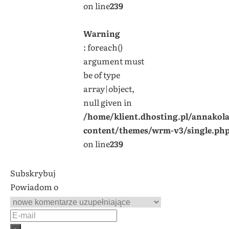
on line
239
Warning
: foreach()
argument must
be of type
array|object,
null given in
/home/klient.dhosting.pl/annakol
content/themes/wrm-v3/single.ph
on line
239
Subskrybuj
Powiadom o