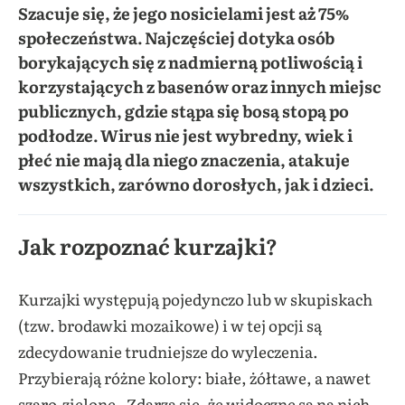
Szacuje się, że jego nosicielami jest aż 75%
społeczeństwa. Najczęściej dotyka osób
borykających się z nadmierną potliwością i
korzystających z basenów oraz innych miejsc
publicznych, gdzie stąpa się bosą stopą po
podłodze. Wirus nie jest wybredny, wiek i
płeć nie mają dla niego znaczenia, atakuje
wszystkich, zarówno dorosłych, jak i dzieci.
Jak rozpoznać kurzajki?
Kurzajki występują pojedynczo lub w skupiskach
(tzw. brodawki mozaikowe) i w tej opcji są
zdecydowanie trudniejsze do wyleczenia.
Przybierają różne kolory: białe, żółtawe, a nawet
szaro-zielone. Zdarza się, że widoczne są na nich