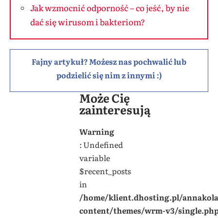
Jak wzmocnić odporność – co jeść, by nie
dać się wirusom i bakteriom?
Fajny artykuł? Możesz nas pochwalić lub
podzielić się nim z innymi :)
Może Cię
zainteresują
Warning
: Undefined
variable
$recent_posts
in
/home/klient.dhosting.pl/annakol
content/themes/wrm-v3/single.ph