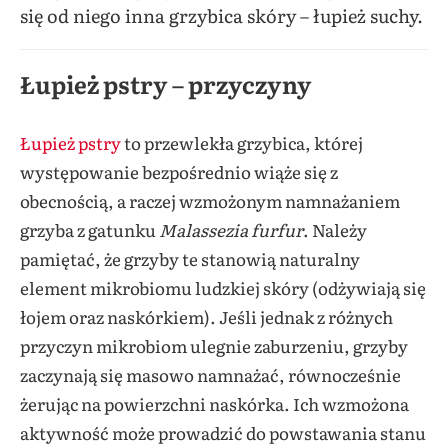
się od niego inna grzybica skóry – łupież suchy.
Łupież pstry – przyczyny
Łupież pstry
to przewlekła grzybica, której
występowanie bezpośrednio wiąże się z
obecnością, a raczej wzmożonym namnażaniem
grzyba z gatunku
Malassezia furfur
. Należy
pamiętać, że grzyby te stanowią naturalny
element mikrobiomu ludzkiej skóry (odżywiają się
łojem oraz naskórkiem). Jeśli jednak z różnych
przyczyn mikrobiom ulegnie zaburzeniu, grzyby
zaczynają się masowo namnażać, równocześnie
żerując na powierzchni naskórka. Ich wzmożona
aktywność może prowadzić do powstawania stanu