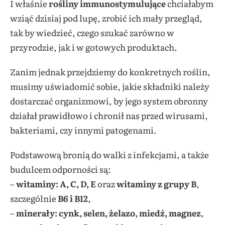
I właśnie
rośliny immunostymulujące
chciałabym
wziąć dzisiaj pod lupę, zrobić ich mały przegląd,
tak by wiedzieć, czego szukać zarówno w
przyrodzie, jak i w gotowych produktach.
Zanim jednak przejdziemy do konkretnych roślin,
musimy uświadomić sobie, jakie składniki należy
dostarczać organizmowi, by jego system obronny
działał prawidłowo i chronił nas przed wirusami,
bakteriami, czy innymi patogenami.
Podstawową bronią do walki z infekcjami, a także
budulcem odporności są:
–
witaminy: A, C, D, E
oraz
witaminy z grupy B
,
szczególnie
B6 i B12
,
–
minerały: cynk, selen, żelazo, miedź, magnez
,