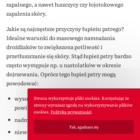
zapalnego, a nawet łuszczycy czy łojotokowego
zapalenia skóry.
Jakie są najczęstsze przyczyny łupieżu pstrego?
Idealne warunki do masowego namnażania
drożdżaków to zwiększona potliwość i
przetłuszczanie się skóry. Stąd łupież pstry bardzo
często występuje np. u nastolatków w okresie
dojrzewania. Oprócz tego łupież pstry mogą
powodować:
wysoka temperatura oraz wilgotność
Strona wykorzystuje pliki cookies. Korzystając ze
strony wyrażasz zgodę na wykorzystywanie plików
powietrza;
cookies.
Polityka prywatności
nadmierne pocenie się;
Tak, zgadzam się
niewłaściwa higiena;