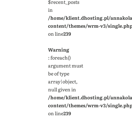
$recent_posts
in
/home/klient.dhosting.pl/annakol
content/themes/wrm-v3/single.ph
on line
239
Warning
: foreach()
argument must
be of type
array|object,
null given in
/home/klient.dhosting.pl/annakol
content/themes/wrm-v3/single.ph
on line
239