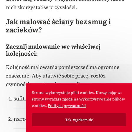
nich skorzystać w przyszłości.
Jak malować ściany bez smug i
zacieków?
Zacznij malowanie we właściwej
kolejności:
Kolejność malowania pomieszczeń ma ogromne
znaczenie. Aby ułatwić sobie pracę, rozłóż
czynności w następujący sposób:
Strona wykorzystuje pliki cookies. Korzystając ze
sufit,
strony wyrażasz zgodę na wykorzystywanie plików
cookies.
Polityka prywatności
narożniki i krawędzie,
Tak, zgadzam się