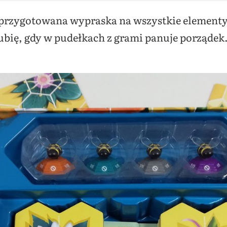
 przygotowana wypraska na wszystkie element
bię, gdy w pudełkach z grami panuje porządek. 