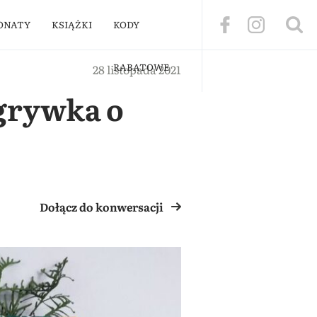
ONATY
KSIĄŻKI
KODY
RABATOWE
28 listopada 2021
zgrywka o
Dołącz do konwersacji