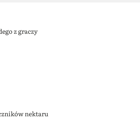
dego z graczy
aczników nektaru