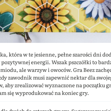
ka, która w te jesienne, pełne szarości dni do
 pozytywnej energii.
Wszak pszczółki to bard
o miodu, ale warzyw i owoców. Gra Beez zachęc
żdy zawodnik musi zapewnić nektar dla swojeg
w, aby zrealizować wyznaczone na początku gry
am się wyprodukować na koniec gry.
 dla dwóch do czterech graczy. Sugerowany wie