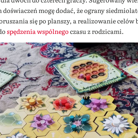
h doświaczeń mogę dodać, że ograny siedmiolat
poruszania się po planszy, a realizowanie celów
 do
spędzenia wspólnego
czasu z rodzicami.