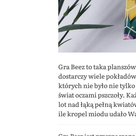
Gra Beez to taka planszów
dostarczy wiele pokładów
których nie było nie tylk
świat oczami pszczoły. Ka
lot nad łąką pełną kwiató
ile kropel miodu udało W
Gra Beez jest przeznaczona