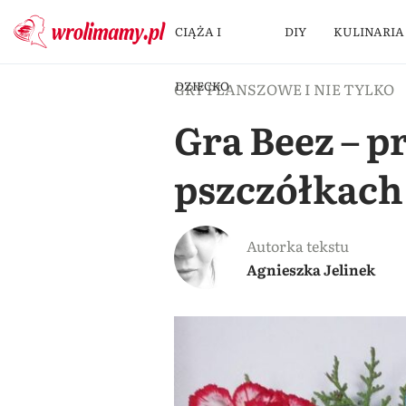
CIĄŻA I
DIY
KULINARIA
DZIECKO
GRY PLANSZOWE I NIE TYLKO
Gra Beez – 
pszczółkach
Autorka tekstu
Agnieszka Jelinek