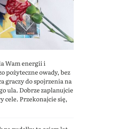
da Wam energii i
zo pożyteczne owady, bez
a graczy do spojrzenia na
o ula. Dobrze zaplanujcie
 cele. Przekonajcie się,
k na pudełku to osiem lat