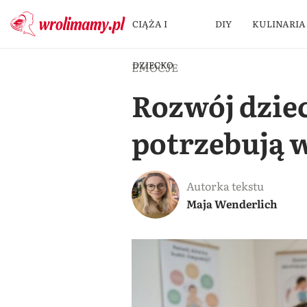
CIĄŻA I
DIY
KULINARIA
DZIECKO
EMOCJE
Rozwój dzie
potrzebują w
Autorka tekstu
Maja Wenderlich