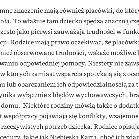
ne znaczenie mają również placówki, do któr
koła. To właśnie tam dziecko spędza znaczną czę
często jako pierwsi zauważają trudności w funk
ji. Rodzice mają prawo oczekiwać, że placówk
mieć obserwowane trudności, wskaże możliwe ki
waniu odpowiedniej pomocy. Niestety nie zawsze
 w których zamiast wsparcia spotykają się z oc
 lub obarczaniem ich odpowiedzialnością za t
m wynika wyłącznie z błędów wychowawczych, br
w domu. Niektóre rodziny mówią także o dodat
t współpracy pojawiają się konflikty, wzajemne 
 rzeczywistych potrzeb dziecka. Rodzice opisuj
edury, takie jak Niebieska Karta, choć ich zd