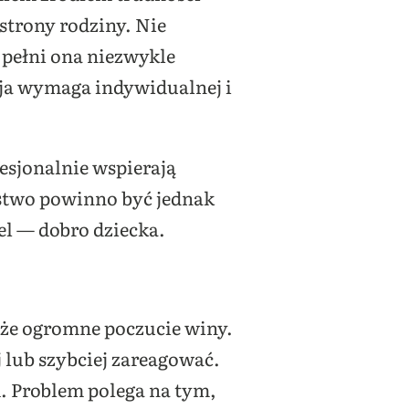
strony rodziny. Nie
 pełni ona niezwykle
cja wymaga indywidualnej i
fesjonalnie wspierają
rstwo powinno być jednak
el — dobro dziecka.
kże ogromne poczucie winy.
j lub szybciej zareagować.
i. Problem polega na tym,