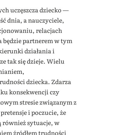
ych uczęszcza dziecko —
ść dnia, a nauczyciele,
cjonowaniu, relacjach
a będzie partnerem w tym
erunki działania i
 tak się dzieje. Wielu
enianiem,
rudności dziecka. Zdarza
aku konsekwencji czy
kowym stresie związanym z
pretensje i poczucie, że
ą również sytuacje, w
aniem źródłem trudności