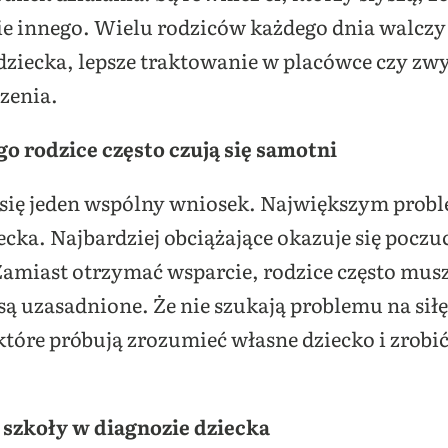
e innego. Wielu rodziców każdego dnia walczy
ziecka, lepsze traktowanie w placówce czy zwy
zenia.
go rodzice często czują się samotni
a się jeden wspólny wniosek. Największym probl
ecka. Najbardziej obciążające okazuje się poczuc
amiast otrzymać wsparcie, rodzice często mus
ą uzasadnione. Że nie szukają problemu na siłę
które próbują zrozumieć własne dziecko i zrobi
i szkoły w diagnozie dziecka