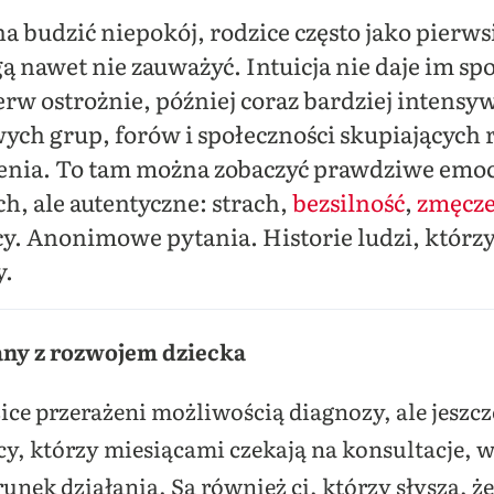
a budzić niepokój, rodzice często jako pierws
ą nawet nie zauważyć. Intuicja nie daje im sp
rw ostrożnie, później coraz bardziej intensy
owych grup, forów i społeczności skupiającyc
nia. To tam można zobaczyć prawdziwe emocje
, ale autentyczne: strach,
bezsilność
,
zmęcze
y. Anonimowe pytania. Historie ludzi, którzy
y.
ny z rozwojem dziecka
zice przerażeni możliwością diagnozy, ale jeszcz
y, którzy miesiącami czekają na konsultacje, wi
nek działania. Są również ci, którzy słyszą, że