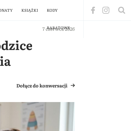
ONATY
KSIĄŻKI
KODY
RABATOWE
7 czerwca 2026
odzice
ia
Dołącz do konwersacji