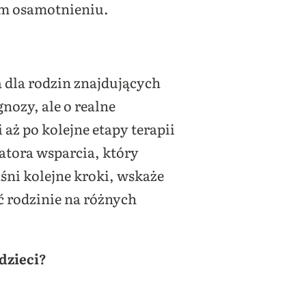
ym osamotnieniu.
a dla rodzin znajdujących
nozy, ale o realne
aż po kolejne etapy terapii
natora wsparcia, który
śni kolejne kroki, wskaże
ć rodzinie na różnych
dzieci?