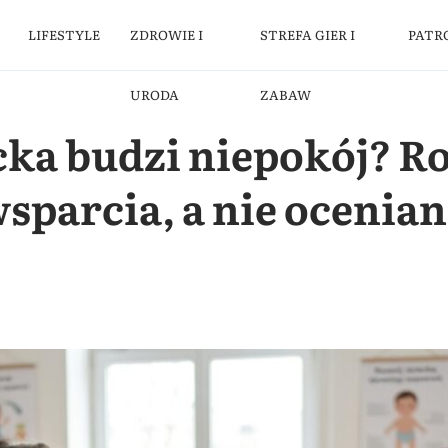
LIFESTYLE
ZDROWIE I
STREFA GIER I
PATR
URODA
ZABAW
cka budzi niepokój? R
sparcia, a nie ocenian