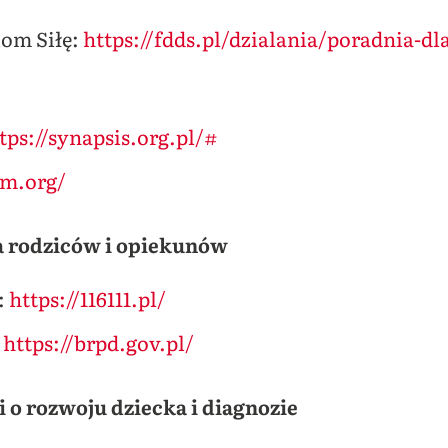
iom Siłę:
https://fdds.pl/dzialania/poradnia-dl
tps://synapsis.org.pl/#
im.org/
a rodziców i opiekunów
:
https://116111.pl/
:
https://brpd.gov.pl/
i o rozwoju dziecka i diagnozie