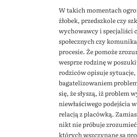
W takich momentach ogrom
żłobek, przedszkole czy sz
wychowawcy i specjaliści 
społecznych czy komunikac
procesie. Że pomoże zrozu
wesprze rodzinę w poszuki
rodziców opisuje sytuacje,
bagatelizowaniem problemu
się, że słyszą, iż proble
niewłaściwego podejścia 
relacją z placówką. Zamias
nikt nie próbuje zrozumieć
których wszczynane są proc