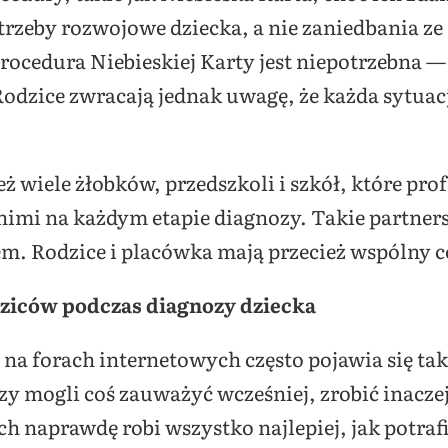
zeby rozwojowe dziecka, a nie zaniedbania ze 
procedura Niebieskiej Karty jest niepotrzebna —
odzice zwracają jednak uwagę, że każda sytua
eż wiele żłobków, przedszkoli i szkół, które pro
 nimi na każdym etapie diagnozy. Takie partne
m. Rodzice i placówka mają przecież wspólny c
ziców podczas diagnozy dziecka
na forach internetowych często pojawia się ta
czy mogli coś zauważyć wcześniej, zrobić inacze
 naprawdę robi wszystko najlepiej, jak potraf