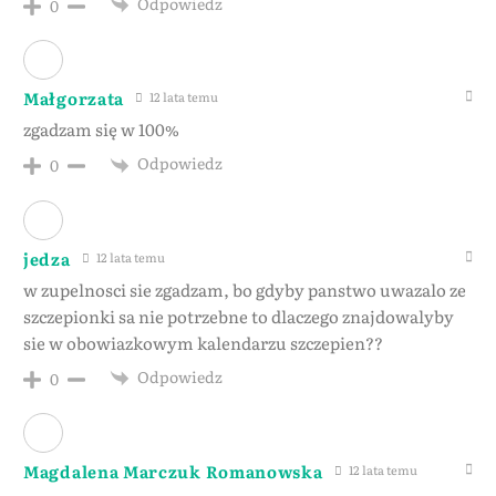
Odpowiedz
0
Małgorzata
12 lata temu
zgadzam się w 100%
Odpowiedz
0
jedza
12 lata temu
w zupelnosci sie zgadzam, bo gdyby panstwo uwazalo ze
szczepionki sa nie potrzebne to dlaczego znajdowalyby
sie w obowiazkowym kalendarzu szczepien??
Odpowiedz
0
Magdalena Marczuk Romanowska
12 lata temu