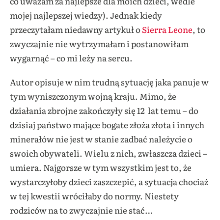
co uważam za najlepsze dla moich dzieci, wedle
mojej najlepszej wiedzy). Jednak kiedy
przeczytałam niedawny artykuł o
Sierra Leone
, to
zwyczajnie nie wytrzymałam i postanowiłam
wygarnąć – co mi leży na sercu.
Autor opisuje w nim trudną sytuację jaka panuje w
tym wyniszczonym wojną kraju. Mimo, że
działania zbrojne zakończyły się 12 lat temu – do
dzisiaj państwo mające bogate złoża złota i innych
minerałów nie jest w stanie zadbać należycie o
swoich obywateli. Wielu z nich, zwłaszcza dzieci –
umiera. Najgorsze w tym wszystkim jest to, że
wystarczyłoby dzieci zaszczepić, a sytuacja chociaż
w tej kwestii wróciłaby do normy. Niestety
rodziców na to zwyczajnie nie stać…