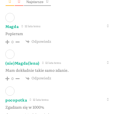
Najstarsze
Magda
12 lata temu
Popieram
Odpowiedz
0
(nie)Magda(lena)
12 lata temu
Mam dokładnie takie samo zdanie.
Odpowiedz
0
pocopotka
12 lata temu
Zgadzam się w 1000%