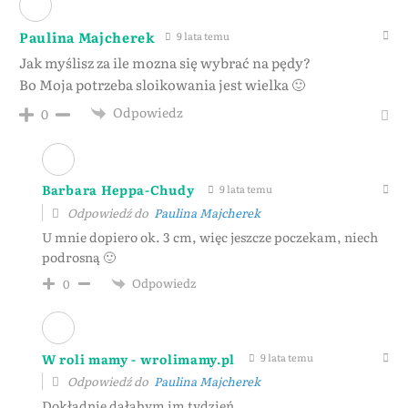
Paulina Majcherek
9 lata temu
Jak myślisz za ile mozna się wybrać na pędy?
Bo Moja potrzeba sloikowania jest wielka 🙂
Odpowiedz
0
Barbara Heppa-Chudy
9 lata temu
Odpowiedź do
Paulina Majcherek
U mnie dopiero ok. 3 cm, więc jeszcze poczekam, niech
podrosną 🙂
Odpowiedz
0
W roli mamy - wrolimamy.pl
9 lata temu
Odpowiedź do
Paulina Majcherek
Dokładnie dałabym im tydzień