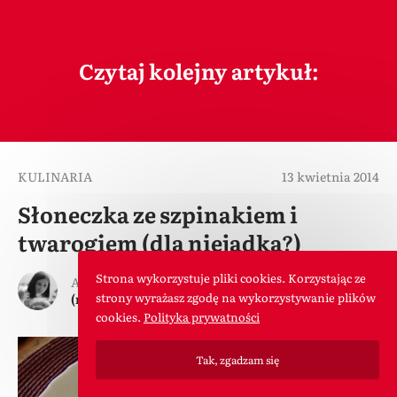
Czytaj kolejny artykuł:
KULINARIA
13 kwietnia 2014
Słoneczka ze szpinakiem i
twarogiem (dla niejadka?)
Strona wykorzystuje pliki cookies. Korzystając ze
Autorka tekstu
strony wyrażasz zgodę na wykorzystywanie plików
(nie)Magda(lena)
Komentarze
cookies.
Polityka prywatności
Tak, zgadzam się