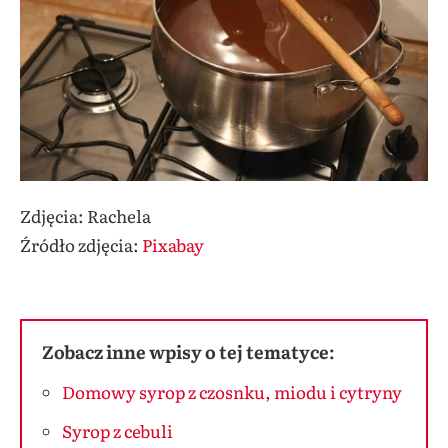
Zdjęcia: Rachela
Źródło zdjęcia:
Pixabay
Zobacz inne wpisy o tej tematyce:
Domowy syrop z czosnku, miodu i cytryny
Syrop z cebuli