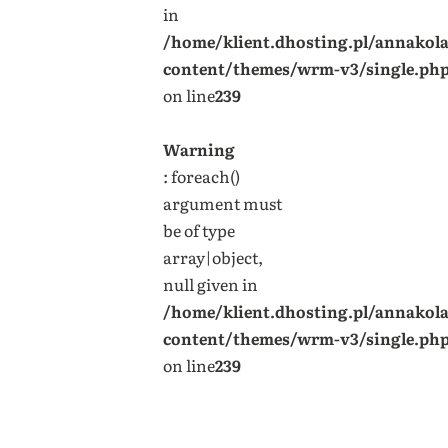
in
/home/klient.dhosting.pl/annakol
content/themes/wrm-v3/single.ph
on line
239
Warning
: foreach()
argument must
be of type
array|object,
null given in
/home/klient.dhosting.pl/annakol
content/themes/wrm-v3/single.ph
on line
239