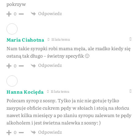
pokrzyw
Odpowiedz
0
Maria Ciahotna
11 lata temu
Nam takie syropki robi mama męża, ale rzadko kiedy się
ostaną tak długo – świetny specyfik 🙂
Odpowiedz
0
Hanna Kocięda
11 lata temu
Polecam syrop z sosny. Tylko ja nic nie gotuje tylko
zasypuje obficie cukrem pędy w słoiach i stoją na słońcu
nawet kilka miesięcy a po zlaniu syropu zalewam te pędy
alkoholem i jest świetna nalewka z sosny: )
Odpowiedz
0