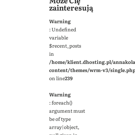
Może Cię
zainteresują
Warning
: Undefined
variable
$recent_posts
in
/home/klient.dhosting.pl/annakol
content/themes/wrm-v3/single.ph
on line
239
Warning
: foreach()
argument must
be of type
array|object,
null given in