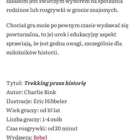
zasadom jest świetnym wyborem na spotkania
rodzinne lub rozgrywki w gronie znajomych.
Chociaż gra może po pewnym czasie wydawać się
powtarzalna, to jej urok i edukacyjny aspekt
sprawiają, że jest godna uwagi, szczególnie dla
miłośników historii.
Tytuł:
Trekking przez historię
Autor: Charlie Bink
Ilustracje: Eric Hibbeler
Wiek graczy: od 10 lat
Liczba graczy: 1-4 osób
Czas rozgrywki: od 20 minut
Wydawca:
Rebel