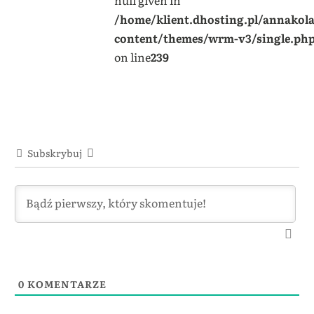
/home/klient.dhosting.pl/annakol
content/themes/wrm-v3/single.ph
on line
239
Subskrybuj
0
KOMENTARZE