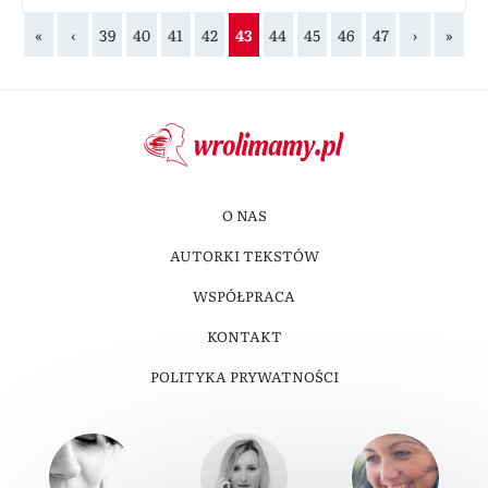
«
‹
39
40
41
42
43
44
45
46
47
›
»
O NAS
AUTORKI TEKSTÓW
WSPÓŁPRACA
KONTAKT
POLITYKA PRYWATNOŚCI