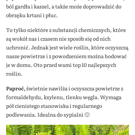
ból gardła i kaszel, a także może doprowadzić do
obrzęku krtani i płuc.
To tylko niektóre z substancji chemicznych, które
są wokół nas i czasem nie sposób się od nich
uchronić. Jednak jest wiele roślin, które oczyszczą
nasze powietrze i z powodzeniem można hodować
je w domu. Oto przed wami top 10 najlepszych
roślin.
Paproć,
świetnie nawilża i oczyszcza powietrze z
formaldehydu, ksylenu, tlenku węgla. Wymaga
pół cienistego stanowiska i regularnego
podlewania. Idealna do sypialni 🙂