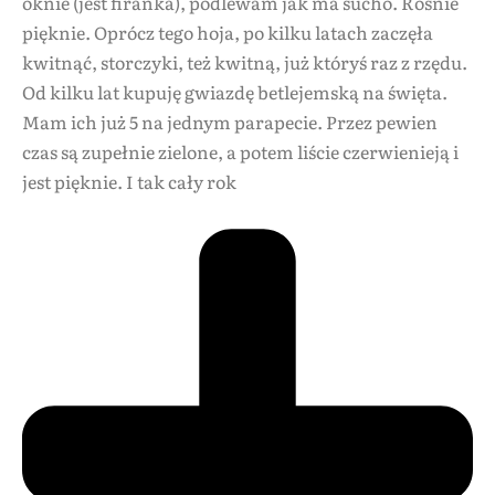
oknie (jest firanka), podlewam jak ma sucho. Rośnie
pięknie. Oprócz tego hoja, po kilku latach zaczęła
kwitnąć, storczyki, też kwitną, już któryś raz z rzędu.
Od kilku lat kupuję gwiazdę betlejemską na święta.
Mam ich już 5 na jednym parapecie. Przez pewien
czas są zupełnie zielone, a potem liście czerwienieją i
jest pięknie. I tak cały rok