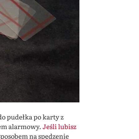
do pudełka po karty z
stem alarmowy.
Jeśli lubisz
 sposobem na spędzenie