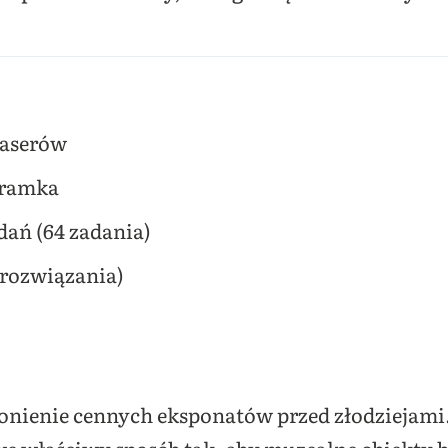
laserów
i ramka
dań (64 zadania)
 rozwiązania)
onienie cennych eksponatów przed złodziejami
 we właściwy sposób tak, aby muzealne obiekty 