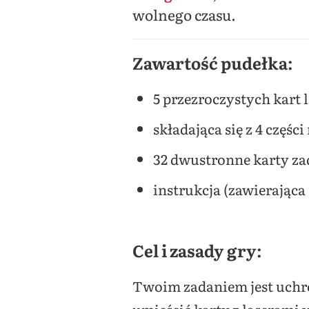
wolnego czasu.
Zawartość pudełka:
5 przezroczystych kart 
składająca się z 4 częśc
32 dwustronne karty za
instrukcja (zawierająca
Cel i zasady gry:
Twoim zadaniem jest uchr
umieścić karty z laserami