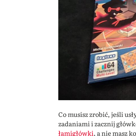
Co musisz zrobić, jeśli u
zadaniami i zacznij głów
łamigłówki
, a nie masz 