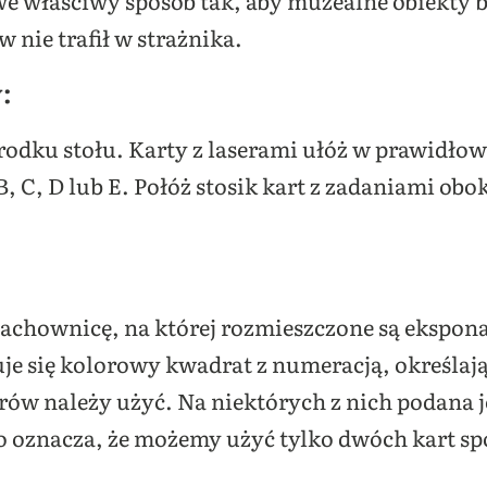
w nie trafił w strażnika.
:
środku stołu. Karty z laserami ułóż w prawidłow
B, C, D lub E. Połóż stosik kart z zadaniami ob
zachownicę, na której rozmieszczone są ekspona
e się kolorowy kwadrat z numeracją, określaj
erów należy użyć. Na niektórych z nich podana je
o oznacza, że możemy użyć tylko dwóch kart s