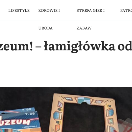
LIFESTYLE
ZDROWIE I
STREFA GIER I
PATR
URODA
ZABAW
eum! – łamigłówka od