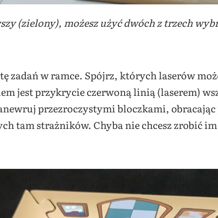
szy (zielony), możesz użyć dwóch z trzech wyb
tę zadań w ramce. Spójrz, których laserów może
 jest przykrycie czerwoną linią (laserem) wsz
newruj przezroczystymi bloczkami, obracając j
ych tam strażników. Chyba nie chcesz zrobić i