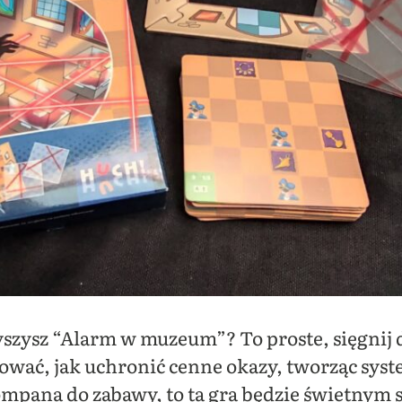
słyszysz “Alarm w muzeum”? To proste, sięgnij 
kować, jak uchronić cenne okazy, tworząc sy
kompana do zabawy, to ta gra będzie świetnym