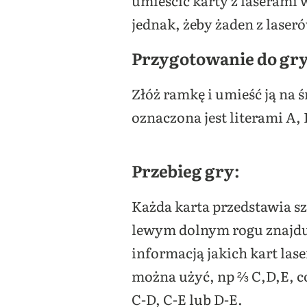
jednak, żeby żaden z laseró
Przygotowanie do gry
Złóż ramkę i umieść ją na 
oznaczona jest literami A, 
Przebieg gry:
Każda karta przedstawia s
lewym dolnym rogu znajduj
informacją jakich kart las
można użyć, np ⅔ C,D,E, c
C-D, C-E lub D-E.