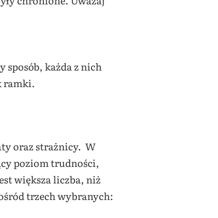
y sposób, każda z nich
ok ramki.
ty oraz strażnicy. W
ący poziom trudności,
st większa liczba, niż
pośród trzech wybranych: