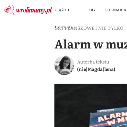
CIĄŻA I
DIY
KULINARIA
DZIECKO
GRY PLANSZOWE I NIE TYLKO
Alarm w muz
Autorka tekstu
(nie)Magda(lena)