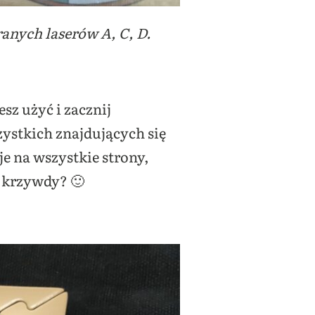
ranych laserów A, C, D.
sz użyć i zacznij
ystkich znajdujących się
e na wszystkie strony,
m krzywdy? 🙂