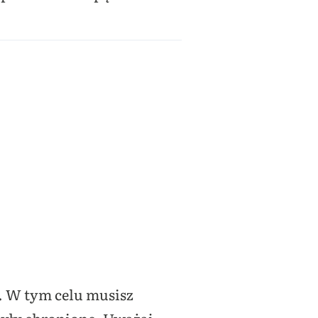
. W tym celu musisz
były chronione. Uważaj