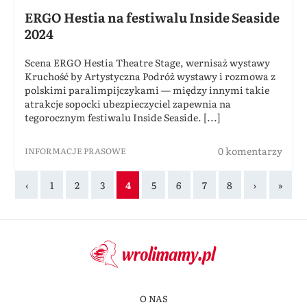
ERGO Hestia na festiwalu Inside Seaside
2024
Scena ERGO Hestia Theatre Stage, wernisaż wystawy
Kruchość by Artystyczna Podróż wystawy i rozmowa z
polskimi paralimpijczykami — między innymi takie
atrakcje sopocki ubezpieczyciel zapewnia na
tegorocznym festiwalu Inside Seaside. [...]
0 komentarzy
INFORMACJE PRASOWE
‹
1
2
3
4
5
6
7
8
›
»
O NAS