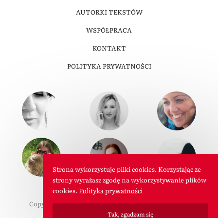
AUTORKI TEKSTÓW
WSPÓŁPRACA
KONTAKT
POLITYKA PRYWATNOŚCI
Strona wykorzystuje pliki cookies. Korzystając ze
strony wyrażasz zgodę na wykorzystywanie plików
cookies.
Polityka prywatności
Copyright © 2011-2026 W Roli Mamy. Wszelkie prawa
Tak, zgadzam się
zastrzeżone.