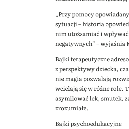
„Przy pomocy opowiadanyc
sytuacji – historia opowie
nim utożsamiać i wpływa
negatywnych” – wyjaśnia 
Bajki terapeutyczne adreso
z perspektywy dziecka, czas
nie magia pozwalają rozwią
wcielają się w różne role.
asymilować lek, smutek, zaz
zrozumiałe.
Bajki psychoedukacyjne