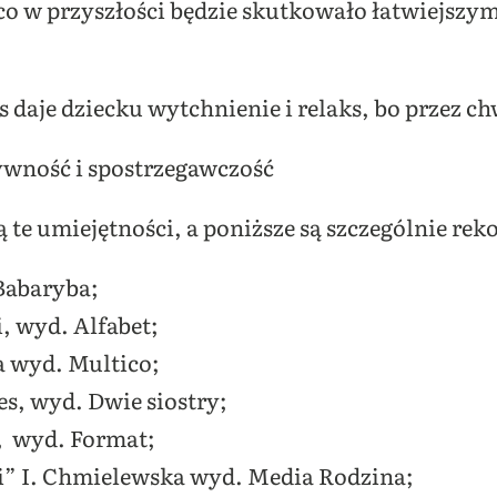
 co w przyszłości będzie skutkowało łatwiejs
os daje dziecku wytchnienie i relaks, bo przez ch
ywność i spostrzegawczość
ą te umiejętności, a poniższe są szczególnie r
Babaryba;
i, wyd. Alfabet;
a wyd. Multico;
es, wyd. Dwie siostry;
k, wyd. Format;
li” I. Chmielewska wyd. Media Rodzina;