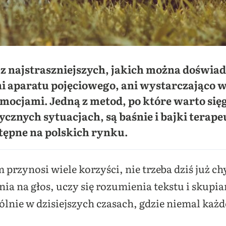
i z najstraszniejszych, jakich można doświa
ani aparatu pojęciowego, ani wystarczająco 
emocjami. Jedną z metod, po które warto si
ycznych sytuacjach, są baśnie i bajki terape
tępne na polskich rynku.
m przynosi wiele korzyści, nie trzeba dziś już 
ia na głos, uczy się rozumienia tekstu i skupia
lnie w dzisiejszych czasach, gdzie niemal każde