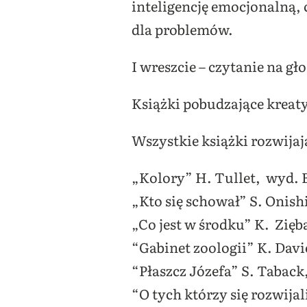
inteligencję emocjonalną,
dla problemów.
I wreszcie – czytanie na gł
Książki pobudzające kreat
Wszystkie książki rozwijaj
„Kolory” H. Tullet, wyd. 
„Kto się schował” S. Onish
„Co jest w środku” K. Zięb
“Gabinet zoologii” K. Davi
“Płaszcz Józefa” S. Tabac
“O tych którzy się rozwija