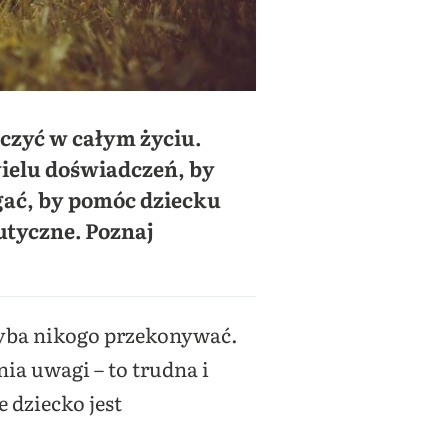
dczyć w całym życiu.
wielu doświadczeń, by
ęgać, by pomóc dziecku
utyczne. Poznaj
chyba nikogo przekonywać.
nia uwagi – to trudna i
 dziecko jest