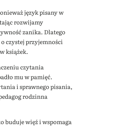
ponieważ język pisany w
ytając rozwijamy
tywność zanika. Dlatego
 o czystej przyjemności
w książek.
czeniu czytania
apadło mu w pamięć.
tania i sprawnego pisania,
 pedagog rodzinna
a to buduje więź i wspomaga