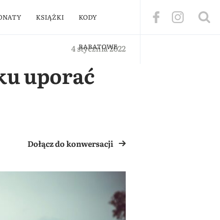
ONATY
KSIĄŻKI
KODY
RABATOWE
4 stycznia 2022
ku uporać
Dołącz do konwersacji