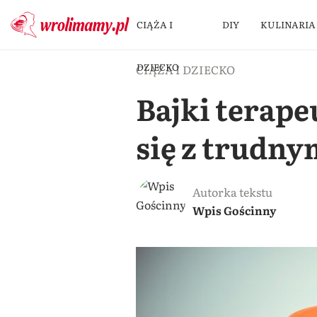
CIĄŻA I
DIY
KULINARIA
DZIECKO
CIĄŻA I DZIECKO
Bajki terap
się z trudn
Autorka tekstu
Wpis Gościnny