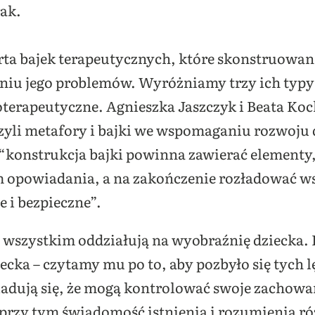
ak.
rta bajek terapeutycznych, które skonstruowane
iu jego problemów. Wyróżniamy trzy ich typy:
terapeutyczne. Agnieszka Jaszczyk i Beata Koc
czyli metafory i bajki we wspomaganiu rozwoju
“konstrukcja bajki powinna zawierać elementy
m opowiadania, a na zakończenie rozładować ws
e i bezpieczne”.
 wszystkim oddziałują na wyobraźnię dziecka. I
ecka – czytamy mu po to, aby pozbyło się tych 
dują się, że mogą kontrolować swoje zachowa
przy tym świadomość istnienia i rozumienia ró