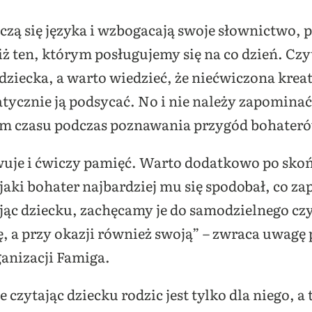
uczą się języka i wzbogacają swoje słownictwo, 
niż ten, którym posługujemy się na co dzień. Cz
dziecka, a warto wiedzieć, że niećwiczona krea
atycznie ją podsycać. No i nie należy zapominać
em czasu podczas poznawania przygód bohateró
uje i ćwiczy pamięć. Warto dodatkowo po skoń
aki bohater najbardziej mu się spodobał, co z
jąc dziecku, zachęcamy je do samodzielnego czy
ę, a przy okazji również swoją” – zwraca uwagę
ganizacji Famiga.
 czytając dziecku rodzic jest tylko dla niego, 