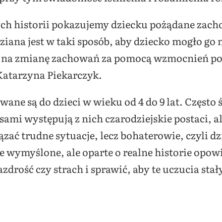
h historii pokazujemy dziecku pożądane zach
dziana jest w taki sposób, aby dziecko mogło go
ć na zmianę zachowań za pomocą wzmocnień p
Katarzyna Piekarczyk.
wane są do dzieci w wieku od 4 do 9 lat. Często 
ami występują z nich czarodziejskie postaci, ale
zać trudne sytuacje, lecz bohaterowie, czyli dzi
 Te wymyślone, ale oparte o realne historie opo
drość czy strach i sprawić, aby te uczucia stały