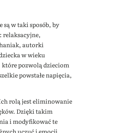
 są w taki sposób, by
 relaksacyjne,
haniak, autorki
 dziecka w wieku
, które pozwolą dzieciom
zelkie powstałe napięcia,
ch rolą jest eliminowanie
lęków. Dzięki takim
nia i modyfikować te
żnych uczuć i emocji.