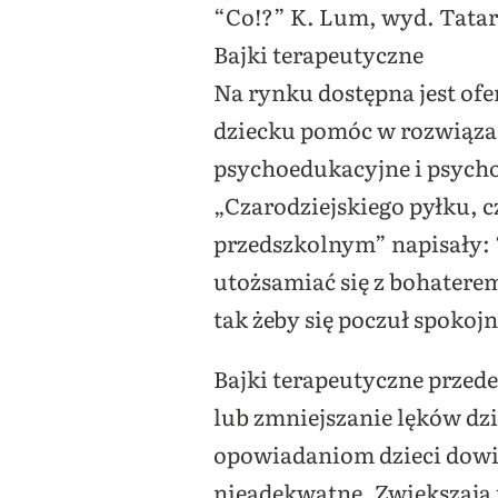
“Co!?” K. Lum, wyd. Tatar
Bajki terapeutyczne
Na rynku dostępna jest ofe
dziecku pomóc w rozwiązan
psychoedukacyjne i psycho
„Czarodziejskiego pyłku, 
przedszkolnym” napisały: 
utożsamiać się z bohatere
tak żeby się poczuł spokojn
Bajki terapeutyczne przede
lub zmniejszanie lęków dzi
opowiadaniom dzieci dowia
nieadekwatne. Zwiększają 