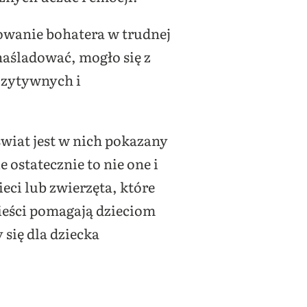
owanie bohatera w trudnej
 naśladować, mogło się z
ozytywnych i
świat jest w nich pokazany
 ostatecznie to nie one i
eci lub zwierzęta, które
wieści pomagają dzieciom
 się dla dziecka