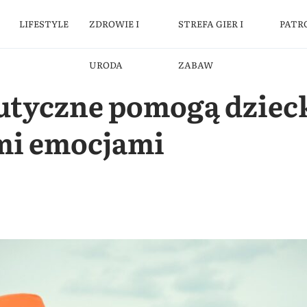
LIFESTYLE
ZDROWIE I
STREFA GIER I
PATR
URODA
ZABAW
eutyczne pomogą dziec
ymi emocjami