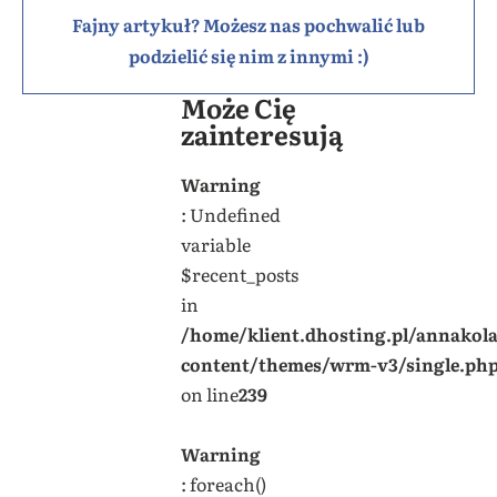
Fajny artykuł? Możesz nas pochwalić lub
podzielić się nim z innymi :)
Może Cię
zainteresują
Warning
: Undefined
variable
$recent_posts
in
/home/klient.dhosting.pl/annakol
content/themes/wrm-v3/single.ph
on line
239
Warning
: foreach()