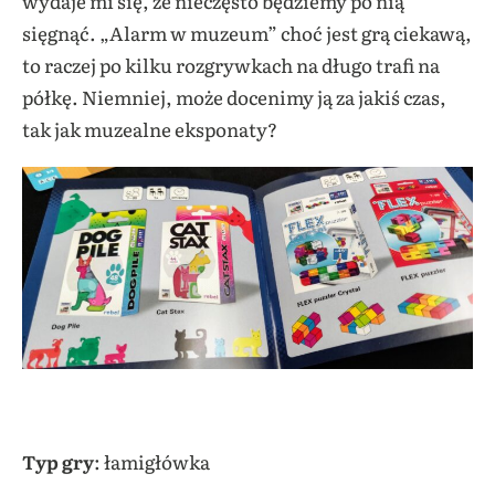
wydaje mi się, że nieczęsto będziemy po nią
sięgnąć. „Alarm w muzeum” choć jest grą ciekawą,
to raczej po kilku rozgrywkach na długo trafi na
półkę. Niemniej, może docenimy ją za jakiś czas,
tak jak muzealne eksponaty?
Typ gry
: łamigłówka