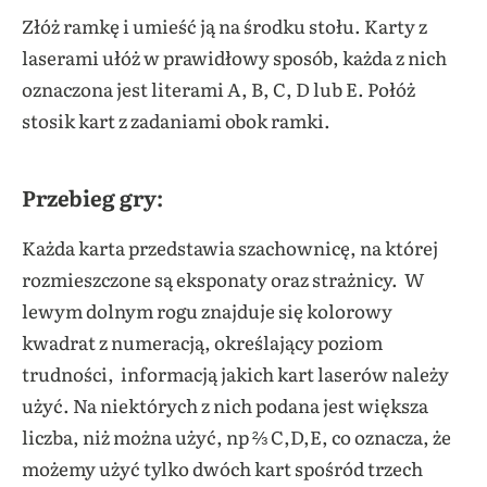
Złóż ramkę i umieść ją na środku stołu. Karty z
laserami ułóż w prawidłowy sposób, każda z nich
oznaczona jest literami A, B, C, D lub E. Połóż
stosik kart z zadaniami obok ramki.
Przebieg gry:
Każda karta przedstawia szachownicę, na której
rozmieszczone są eksponaty oraz strażnicy. W
lewym dolnym rogu znajduje się kolorowy
kwadrat z numeracją, określający poziom
trudności, informacją jakich kart laserów należy
użyć. Na niektórych z nich podana jest większa
liczba, niż można użyć, np ⅔ C,D,E, co oznacza, że
możemy użyć tylko dwóch kart spośród trzech