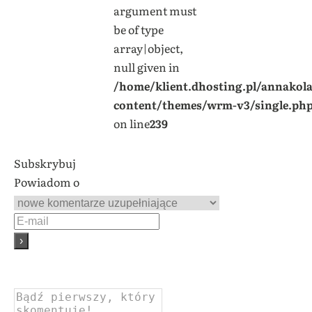
argument must
be of type
array|object,
null given in
/home/klient.dhosting.pl/annakol
content/themes/wrm-v3/single.ph
on line
239
Subskrybuj
Powiadom o