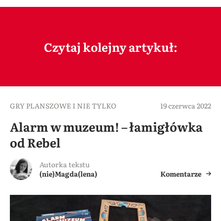
Czytaj kolejny artykuł:
GRY PLANSZOWE I NIE TYLKO
19 czerwca 2022
Alarm w muzeum! – łamigłówka
od Rebel
Autorka tekstu
(nie)Magda(lena)
Komentarze