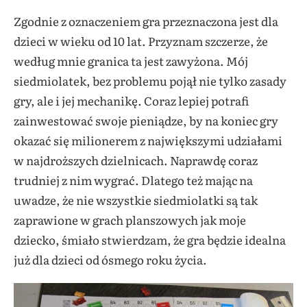
Zgodnie z oznaczeniem gra przeznaczona jest dla
dzieci w wieku od 10 lat. Przyznam szczerze, że
według mnie granica ta jest zawyżona. Mój
siedmiolatek, bez problemu pojął nie tylko zasady
gry, ale i jej mechanikę. Coraz lepiej potrafi
zainwestować swoje pieniądze, by na koniec gry
okazać się milionerem z największymi udziałami
w najdroższych dzielnicach. Naprawdę coraz
trudniej z nim wygrać. Dlatego też mając na
uwadze, że nie wszystkie siedmiolatki są tak
zaprawione w grach planszowych jak moje
dziecko, śmiało stwierdzam, że gra będzie idealna
już dla dzieci od ósmego roku życia.