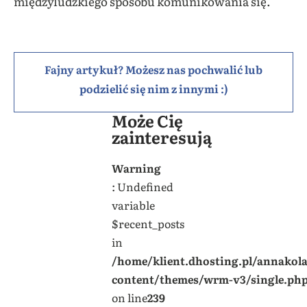
międzyludzkiego sposobu komunikowania się.
Fajny artykuł? Możesz nas pochwalić lub
podzielić się nim z innymi :)
Może Cię
zainteresują
Warning
: Undefined
variable
$recent_posts
in
/home/klient.dhosting.pl/annakol
content/themes/wrm-v3/single.ph
on line
239