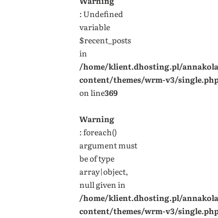
Warning
: Undefined
variable
$recent_posts
in
/home/klient.dhosting.pl/annakol
content/themes/wrm-v3/single.ph
on line
369
Warning
: foreach()
argument must
be of type
array|object,
null given in
/home/klient.dhosting.pl/annakol
content/themes/wrm-v3/single.ph