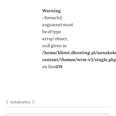
Warning
: foreach()
argument must
be of type
array|object,
null given in
/home/klient.dhosting.pl/annakol
content/themes/wrm-v3/single.ph
on line
239
Subskrybuj