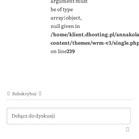
argument must
be of type
array|object,
null given in
/home/klient.dhosting.pl/annakol
content/themes/wrm-v3/single.ph
on line
239
Subskrybuj