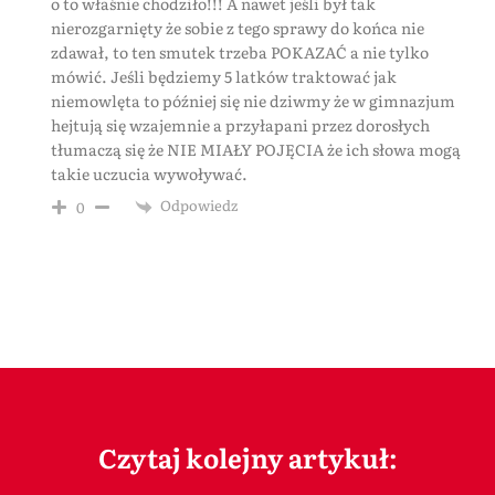
o to właśnie chodziło!!! A nawet jeśli był tak
nierozgarnięty że sobie z tego sprawy do końca nie
zdawał, to ten smutek trzeba POKAZAĆ a nie tylko
mówić. Jeśli będziemy 5 latków traktować jak
niemowlęta to później się nie dziwmy że w gimnazjum
hejtują się wzajemnie a przyłapani przez dorosłych
tłumaczą się że NIE MIAŁY POJĘCIA że ich słowa mogą
takie uczucia wywoływać.
Odpowiedz
0
Czytaj kolejny artykuł: