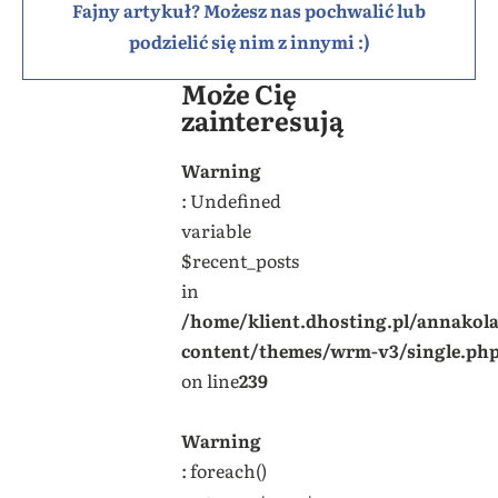
Fajny artykuł? Możesz nas pochwalić lub
podzielić się nim z innymi :)
Może Cię
zainteresują
Warning
: Undefined
variable
$recent_posts
in
/home/klient.dhosting.pl/annakol
content/themes/wrm-v3/single.ph
on line
239
Warning
: foreach()