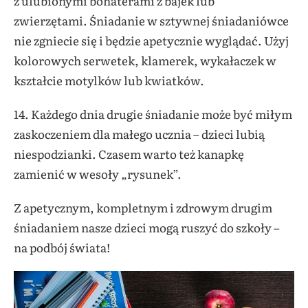
z ulubionymi bohaterami z bajek lub
zwierzętami. Śniadanie w sztywnej śniadaniówce
nie zgniecie się i będzie apetycznie wyglądać. Użyj
kolorowych serwetek, klamerek, wykałaczek w
kształcie motylków lub kwiatków.
14. Każdego dnia drugie śniadanie może być miłym
zaskoczeniem dla małego ucznia – dzieci lubią
niespodzianki. Czasem warto też kanapkę
zamienić w wesoły „rysunek”.
Z apetycznym, kompletnym i zdrowym drugim
śniadaniem nasze dzieci mogą ruszyć do szkoły –
na podbój świata!