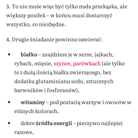
3. To nie może więc być tylko mała przekąska, ale
większy posiłek – w końcu musi dostarczyć
wszystko, co niezbędne.
4. Drugie śniadanie powinno zawierać:
białko
– znajdziesz je w serze, jajkach,
rybach, mięsie,
szynce, parówkach
(ale tylko
te z dużą ilością białka zwierzęcego, bez
dodatku glutaminianu sodu, sztucznych
barwników i fosforanów),
witaminy
– pod postacią warzyw i owoców w
różnych kolorach,
dobre
źródła energii
– pieczywo najlepiej
razowe,