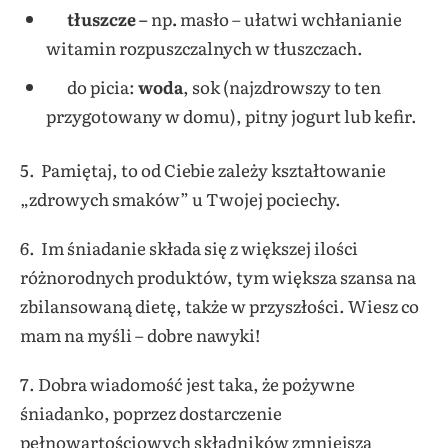
tłuszcze –
np
.
masło – ułatwi wchłanianie
witamin rozpuszczalnych w tłuszczach.
do picia:
woda
, sok (najzdrowszy to ten
przygotowany w domu), pitny jogurt lub kefir.
5. Pamiętaj, to od Ciebie zależy kształtowanie
„zdrowych smaków” u Twojej pociechy.
6. Im śniadanie składa się z większej ilości
różnorodnych produktów, tym większa szansa na
zbilansowaną dietę, także w przyszłości. Wiesz co
mam na myśli – dobre nawyki!
7. Dobra wiadomość jest taka, że pożywne
śniadanko, poprzez dostarczenie
pełnowartościowych składników zmniejsza