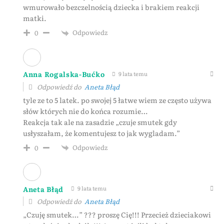
wmurowało bezczelnością dziecka i brakiem reakcji
matki.
Odpowiedz
0
Anna Rogalska-Bućko
9 lata temu
Odpowiedź do
Aneta Błąd
tyle ze to 5 latek. po swojej 5 łatwe wiem ze często używa
słów których nie do końca rozumie…
Reakcja tak ale na zasadzie „czuje smutek gdy
usłyszałam, że komentujesz to jak wygladam.”
Odpowiedz
0
Aneta Błąd
9 lata temu
Odpowiedź do
Aneta Błąd
„Czuję smutek…” ??? proszę Cię!!! Przecież dzieciakowi