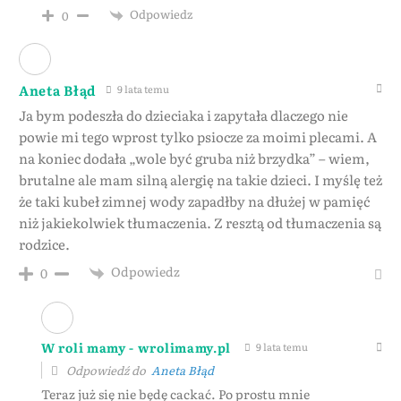
Odpowiedz
0
Aneta Błąd
9 lata temu
Ja bym podeszła do dzieciaka i zapytała dlaczego nie
powie mi tego wprost tylko psiocze za moimi plecami. A
na koniec dodała „wole być gruba niż brzydka” – wiem,
brutalne ale mam silną alergię na takie dzieci. I myślę też
że taki kubeł zimnej wody zapadłby na dłużej w pamięć
niż jakiekolwiek tłumaczenia. Z resztą od tłumaczenia są
rodzice.
Odpowiedz
0
W roli mamy - wrolimamy.pl
9 lata temu
Odpowiedź do
Aneta Błąd
Teraz już się nie będę cackać. Po prostu mnie