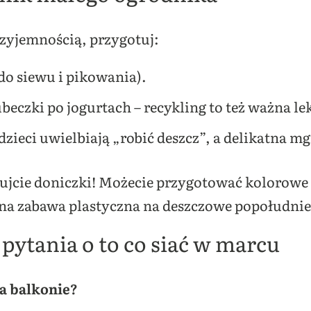
rzyjemnością, przygotuj:
do siewu i pikowania).
eczki po jogurtach – recykling to też ważna lek
zieci uwielbiają „robić deszcz”, a delikatna m
jcie doniczki! Możecie przygotować kolorowe 
na zabawa plastyczna na deszczowe popołudnie
 pytania o to co siać w marcu
a balkonie?