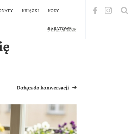
ONATY
KSIĄŻKI
KODY
RABATOWE
9 marca 2026
ię
Dołącz do konwersacji