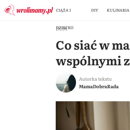
CIĄŻA I
DIY
KULINARIA
DZIECKO
DOM
Co siać w ma
wspólnymi 
Autorka tekstu
MamaDobraRada