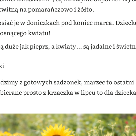
kwitną na pomarańczowo i żółto.
osiać je w doniczkach pod koniec marca. Dziec
rosnącego kwiatu!
ą duże jak pieprz, a kwiaty… są jadalne i świetni
ki
dzimy z gotowych sadzonek, marzec to ostatn
erane prosto z krzaczka w lipcu to dla dziecka