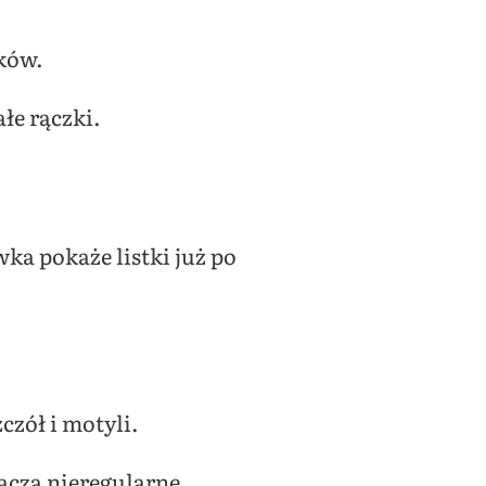
zków.
łe rączki.
ka pokaże listki już po
zczół i motyli.
aczą nieregularne