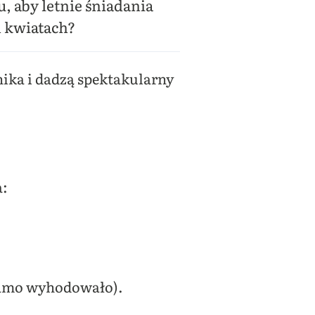
, aby letnie śniadania
 kwiatach?
nika i dadzą spektakularny
a:
samo wyhodowało).