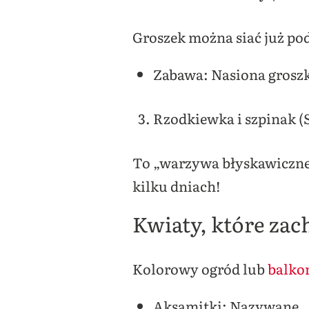
Groszek można siać już pod
Zabawa: Nasiona groszku
Rzodkiewka i szpinak (
To „warzywa błyskawiczne”.
kilku dniach!
Kwiaty, które za
Kolorowy ogród lub
balko
Aksamitki: Nazywane „