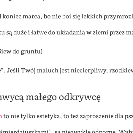
 koniec marca, bo nie boi się lekkich przymro
 są duże i łatwe do układania w ziemi przez ma
Siew do gruntu)
 Jeśli Twój maluch jest niecierpliwy, rzodkiew
chwycą małego odkrywcę
n
to nie tylko estetyka, to też zaproszenie dla ps
śmierdziuszkami”, są niezwykle odporne. Wyb