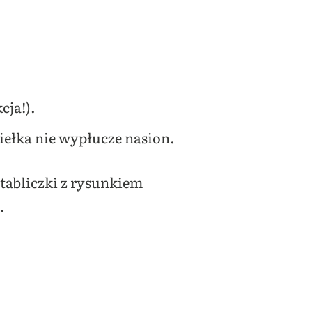
cja!).
giełka nie wypłucze nasion.
tabliczki z rysunkiem
.