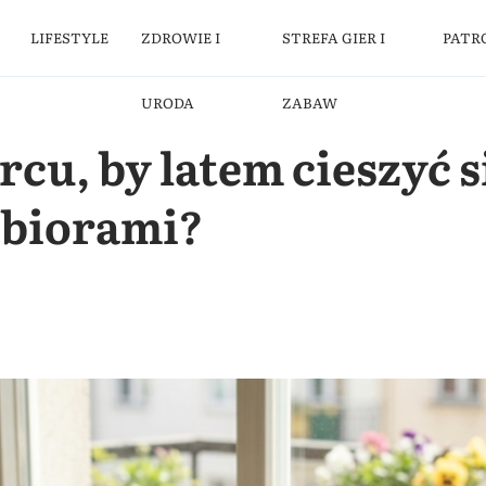
LIFESTYLE
ZDROWIE I
STREFA GIER I
PATR
URODA
ZABAW
rcu, by latem cieszyć s
zbiorami?