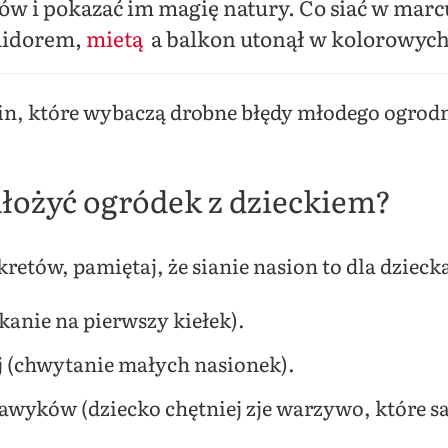
ów i pokazać im magię natury. Co siać w marcu
midorem,
mietą
a balkon utonął w kolorowych
lin, które wybaczą drobne błędy młodego ogrod
łożyć ogródek z dzieckiem?
etów, pamiętaj, że sianie nasion to dla dzieck
ekanie na pierwszy kiełek).
 (chwytanie małych nasionek).
wyków (dziecko chętniej zje warzywo, które 