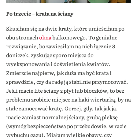
Po trzecie – krata na ściany
Skusiłam się na dwie kraty, które umieściłam po
obu stronach
okna
balkonowego. To genialne
rozwiązanie, bo zawiesiłam na nich łącznie 8
doniczek, zyskując sporo miejsca do
wyeksponowania i doświetlenia kwiatów.
Zmierzcie najpierw, jak duża ma być krata i
sprawdźcie, czy da radę ją stabilnie przymocować.
Jeśli macie lite ściany z płyt lub bloczków, to bez
problemu zrobicie miejsce na haki wiertarką, by na
stałe zamocować kratę. Gorzej, gdy, tak jak ja,
macie zamiast normalnej ściany, grubą pleksę
(wymóg bezpieczeństwa po przebudowie, w razie
wybuchu gazu). Miałam wielkie obawy, czy