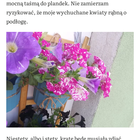
mocną taśmą do plandek. Nie zamierzam
ryzykować, że moje wychuchane kwiaty rąbną o
podłogę.
Niestety, albo i stety, kratę będę musiała zdjąć