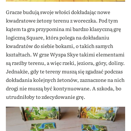
Gracze budują swoje włości dokładając nowe
kwadratowe żetony terenu z woreczka. Pod tym
kątem ta gra przypomina mi bardzo klasyczną grę
logiczną Square, która polega na dokładaniu
kwadratów do siebie bokami, o takich samych
kształtach. W grze Wyspa Skye takimi elementami
są rzeźby terenu, a więc rzeki, jeziora, góry, doliny.
Jednakże, gdy te tereny muszą się zgadzać podczas
dokładania kolejnych żetonów, zaznaczone na nich
drogi nie muszą być kontynuowane. A szkoda, bo
utrudniłoby to zdecydowanie grę.