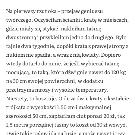
Na pierwszy rzut oka – przejaw geniuszu
twórczego. Oczyściłam ścianki i kratę w miejscach,
gdzie miały się stykać, nakleiłam taśmę
dwustronną i przykleiłam jedno do drugiego. Było
fajnie dwa tygodnie, dopóki krata z prawej strony z
hukiem nie spadła, a wraz z nią kwiaty. Dopiero
wtedy dotarło do mnie, że jeśli wybierać taśmę
mocującą, to taką, która dźwignie nawet do 120 kg
na 30 cm swojej powierzchni, w dodatku
przetrzyma mrozy i wysokie temperatury.
Niestety, to kosztuje. O ile za dwie kraty o kształcie
trójkąta o wysokości 1,50 cm i maksymalnej
szerokości 50 cm, zapłaciłam ciut ponad 20 zł, tak
1,5 metra porządnej taśmy to koszt od 30 zł wzwyż.
Dwie takie taśmy idą na luzie, a może nawet i trzy,