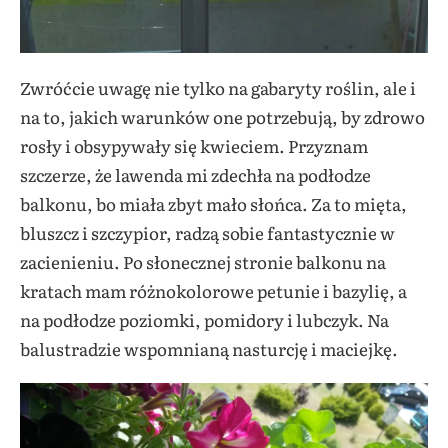
Zwróćcie uwagę nie tylko na gabaryty roślin, ale i
na to, jakich warunków one potrzebują, by zdrowo
rosły i obsypywały się kwieciem. Przyznam
szczerze, że lawenda mi zdechła na podłodze
balkonu, bo miała zbyt mało słońca. Za to mięta,
bluszcz i szczypior, radzą sobie fantastycznie w
zacienieniu. Po słonecznej stronie balkonu na
kratach mam różnokolorowe petunie i bazylię, a
na podłodze poziomki, pomidory i lubczyk. Na
balustradzie wspomnianą nasturcję i maciejkę.