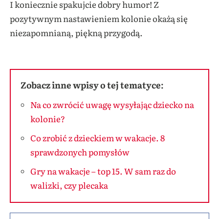
I koniecznie spakujcie dobry humor! Z
pozytywnym nastawieniem kolonie okażą się
niezapomnianą, piękną przygodą.
Zobacz inne wpisy o tej tematyce:
Na co zwrócić uwagę wysyłając dziecko na
kolonie?
Co zrobić z dzieckiem w wakacje. 8
sprawdzonych pomysłów
Gry na wakacje – top 15. W sam raz do
walizki, czy plecaka