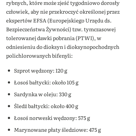
rybnych, które może zjeść tygodniowo dorosły
człowiek, aby nie przekroczyć określonej przez
ekspertów EFSA (Europejskiego Urzędu ds.
Bezpieczeństwa Żywności) tzw. tymczasowej
tolerowanej dawki pobrania (PTWI), w
odniesieniu do dioksyn i dioksynopochodnych
polichlorowanych bifenyli:
Szprot wędzony: 120 g
Łosoś bałtycki: około 105 g
Sardynka w oleju: 330 g
Śledź bałtycki: około 400 g
Łosoś norweski wędzony: 575 g
Marynowane płaty śledziowe: 475 g