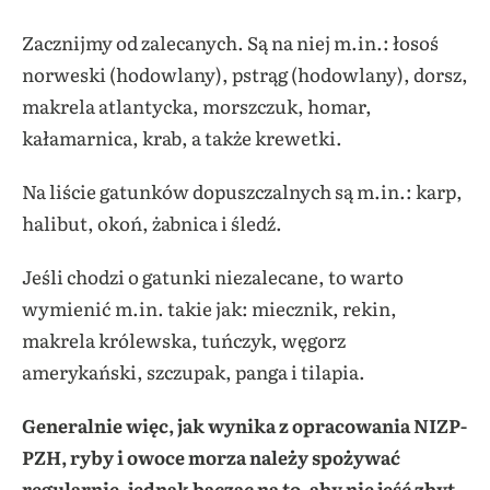
Zacznijmy od zalecanych. Są na niej m.in.: łosoś
norweski (hodowlany), pstrąg (hodowlany), dorsz,
makrela atlantycka, morszczuk, homar,
kałamarnica, krab, a także krewetki.
Na liście gatunków dopuszczalnych są m.in.: karp,
halibut, okoń, żabnica i śledź.
Jeśli chodzi o gatunki niezalecane, to warto
wymienić m.in. takie jak: miecznik, rekin,
makrela królewska, tuńczyk, węgorz
amerykański, szczupak, panga i tilapia.
Generalnie więc, jak wynika z opracowania NIZP-
PZH, ryby i owoce morza należy spożywać
regularnie, jednak bacząc na to, aby nie jeść zbyt