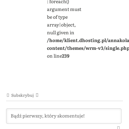
: foreach()
argument must
be of type
array|object,
null given in
/home/klient.dhosting.pl/annakol
content/themes/wrm-v3/single.ph
on line
239
Subskrybuj