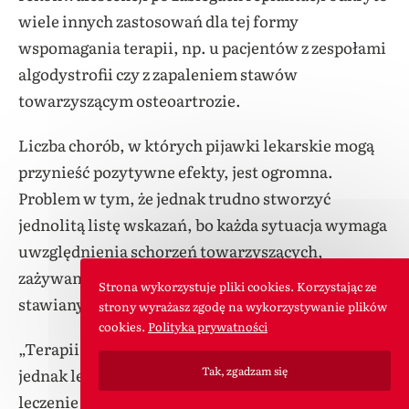
wiele innych zastosowań dla tej formy
wspomagania terapii, np. u pacjentów z zespołami
algodystrofii czy z zapaleniem stawów
towarzyszącym osteoartrozie.
Liczba chorób, w których pijawki lekarskie mogą
przynieść pozytywne efekty, jest ogromna.
Problem w tym, że jednak trudno stworzyć
jednolitą listę wskazań, bo każda sytuacja wymaga
uwzględnienia schorzeń towarzyszących,
zażywanych leków, stanu chorego, oczekiwań
Strona wykorzystuje pliki cookies. Korzystając ze
stawianych terapii.
strony wyrażasz zgodę na wykorzystywanie plików
cookies.
Polityka prywatności
„Terapii pijawkami lekarskimi nie nazywajmy
Tak, zgadzam się
jednak leczeniem – to metoda wspomagająca
leczenie właściwe, terapia uzupełniająca. Jest jak