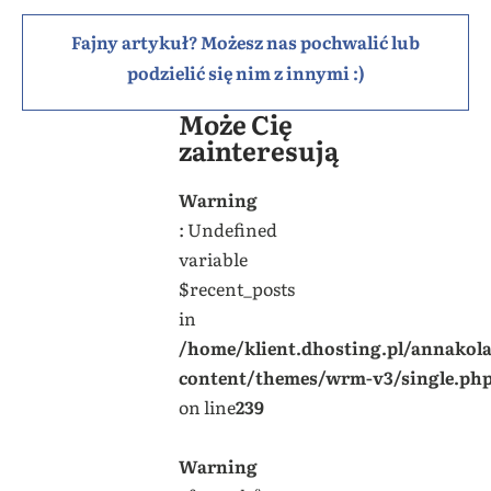
Fajny artykuł? Możesz nas pochwalić lub
podzielić się nim z innymi :)
Może Cię
zainteresują
Warning
: Undefined
variable
$recent_posts
in
/home/klient.dhosting.pl/annakol
content/themes/wrm-v3/single.ph
on line
239
Warning