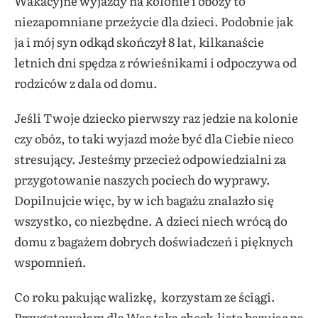
Wakacyjne wyjazdy na kolonie i obozy to
niezapomniane przeżycie dla dzieci. Podobnie jak
ja i mój syn odkąd skończył 8 lat, kilkanaście
letnich dni spędza z rówieśnikami i odpoczywa od
rodziców z dala od domu.
Jeśli Twoje dziecko pierwszy raz jedzie na kolonie
czy obóz, to taki wyjazd może być dla Ciebie nieco
stresujący. Jesteśmy przecież odpowiedzialni za
przygotowanie naszych pociech do wyprawy.
Dopilnujcie więc, by w ich bagażu znalazło się
wszystko, co niezbędne. A dzieci niech wrócą do
domu z bagażem dobrych doświadczeń i pięknych
wspomnień.
Co roku pakując walizkę, korzystam ze ściągi.
Przygotowałam dla Was taką check-listę bazując na