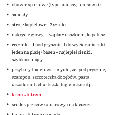
obuwie sportowe (typu adidasy, tenisówki)
sandały
stroje kąpielowe – 2 sztuki
nakrycie głowy – czapka z daszkiem, kapelusz
ręczniki – 1 pod prysznic, 1 do wycierania rąk i
jeden na plażę/ basen – najlepiej cienki,
szybkoschnący
przybory toaletowe – mydło, żel pod prysznic,
szampon, szczoteczka do zębów, pasta,
dezodorant, chusteczki higieniczne itp.
krem z filtrem
środek przeciwkomarowy i na kleszcze
bidon z filtrem na wodę