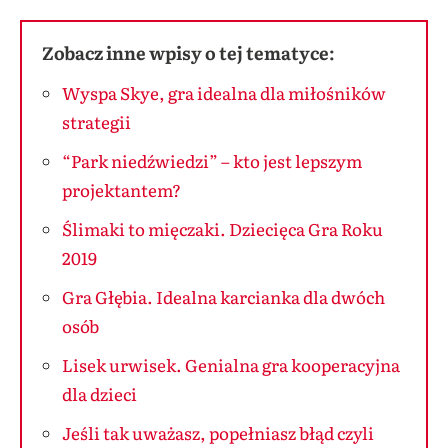
Zobacz inne wpisy o tej tematyce:
Wyspa Skye, gra idealna dla miłośników
strategii
“Park niedźwiedzi” – kto jest lepszym
projektantem?
Ślimaki to mięczaki. Dziecięca Gra Roku
2019
Gra Głębia. Idealna karcianka dla dwóch
osób
Lisek urwisek. Genialna gra kooperacyjna
dla dzieci
Jeśli tak uważasz, popełniasz błąd czyli