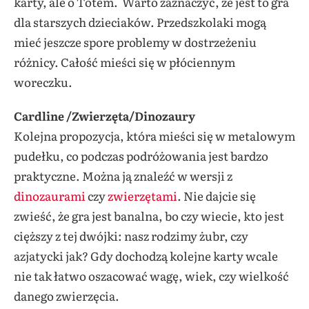
karty, ale o Totem. Warto zaznaczyć, że jest to gra
dla starszych dzieciaków. Przedszkolaki mogą
mieć jeszcze spore problemy w dostrzeżeniu
różnicy. Całość mieści się w płóciennym
woreczku.
Cardline /Zwierzęta/Dinozaury
Kolejna propozycja, która mieści się w metalowym
pudełku, co podczas podróżowania jest bardzo
praktyczne. Można ją znaleźć w wersji z
dinozaurami
czy
zwierzętami
. Nie dajcie się
zwieść, że gra jest banalna, bo czy wiecie, kto jest
cięższy z tej dwójki: nasz rodzimy żubr, czy
azjatycki jak? Gdy dochodzą kolejne karty wcale
nie tak łatwo oszacować wagę, wiek, czy wielkość
danego zwierzęcia.