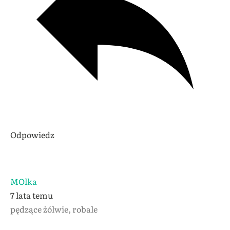
Odpowiedz
MOlka
7 lata temu
pędzące żólwie, robale