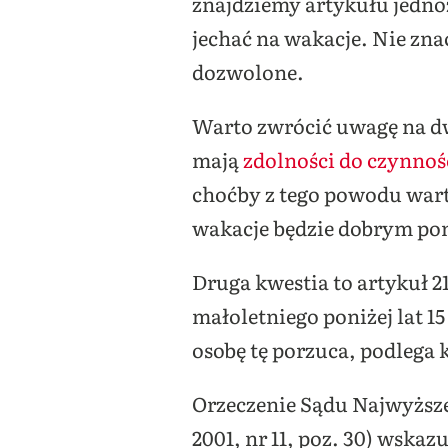
znajdziemy artykułu jedno
jechać na wakacje. Nie znac
dozwolone.
Warto zwrócić uwagę na dwi
mają
zdolności do czynno
choćby z tego powodu wart
wakacje będzie dobrym p
Druga kwestia to artykuł 2
małoletniego poniżej lat 15
osobę tę porzuca, podlega 
Orzeczenie Sądu Najwyższeg
2001, nr 11, poz. 30) wskaz