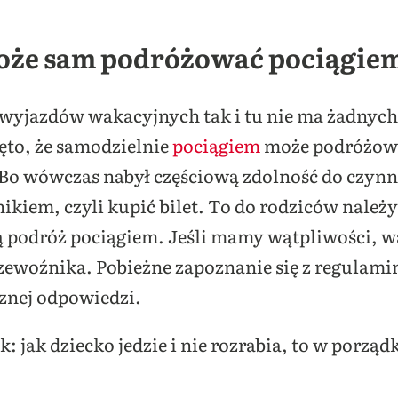
może sam podróżować pociągie
 wyjazdów wakacyjnych tak i tu nie ma żadnyc
to, że samodzielnie
pociągiem
może podróżowa
? Bo wówczas nabył częściową zdolność do czyn
iem, czyli kupić bilet. To do rodziców należy 
ą podróż pociągiem. Jeśli mamy wątpliwości, w
zewoźnika. Pobieżne zapoznanie się z regulam
cznej odpowiedzi.
ak: jak dziecko jedzie i nie rozrabia, to w porzą