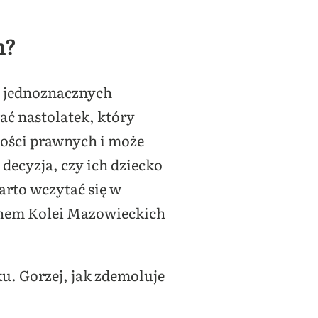
m?
h jednoznacznych
ć nastolatek, który
ności prawnych i może
decyzja, czy ich dziecko
arto wczytać się w
inem Kolei Mazowieckich
dku. Gorzej, jak zdemoluje