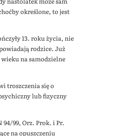
edy nastolatek może sam
choćby określone, to jest
ńczyły 13. roku życia, nie
powiadają rodzice. Już
m wieku na samodzielne
i troszczenia się o
 psychiczny lub fizyczny
94/99, Orz. Prok. i Pr.
ające na opuszczeniu