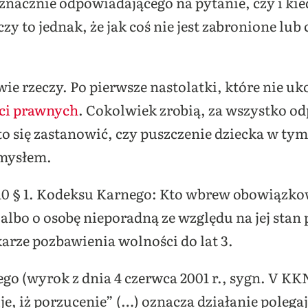
znacznie odpowiadającego na pytanie, czy i ki
zy to jednak, że jak coś nie jest zabronione lub 
e rzeczy. Po pierwsze nastolatki, które nie uko
ści prawnych
. Cokolwiek zrobią, za wszystko od
o się zastanowić, czy puszczenie dziecka w ty
omysłem.
10 § 1. Kodeksu Karnego: Kto wbrew obowiązkow
 albo o osobę nieporadną ze względu na jej stan
karze pozbawienia wolności do lat 3.
o (wyrok z dnia 4 czerwca 2001 r., sygn. V KKN 
uje, iż porzucenie” (…) oznacza działanie poleg