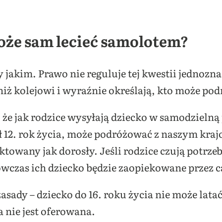
oże sam lecieć samolotem?
y jakim. Prawo nie reguluje tej kwestii jednozna
niż kolejowi i wyraźnie określają, kto może po
że jak rodzice wysyłają dziecko w samodzielną 
ł 12. rok życia, może podróżować z naszym kr
ktowany jak dorosły. Jeśli rodzice czują potrze
ówczas ich dziecko będzie zaopiekowane przez c
asady – dziecko do 16. roku życia nie może lata
 nie jest oferowana.