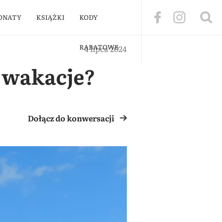
ONATY
KSIĄŻKI
KODY
RABATOWE
4 lipca 2024
 wakacje?
Dołącz do konwersacji