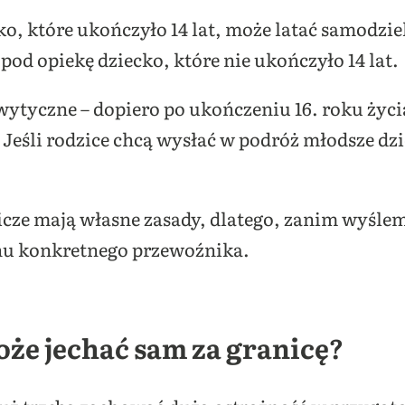
ko, które ukończyło 14 lat, może latać samodzie
pod opiekę dziecko, które nie ukończyło 14 lat.
ytyczne – dopiero po ukończeniu 16. roku życi
Jeśli rodzice chcą wysłać w podróż młodsze d
nicze mają własne zasady, dlatego, zanim wyśle
nu konkretnego przewoźnika.
oże jechać sam za granicę?