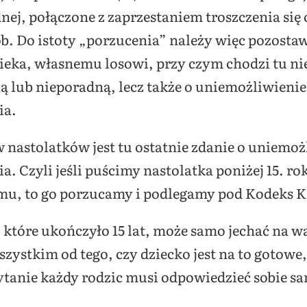
nej, połączone z zaprzestaniem troszczenia się o
ób. Do istoty „porzucenia” należy więc pozostaw
ieka, własnemu losowi, przy czym chodzi tu nie
ą lub nieporadną, lecz także o uniemożliwienie 
ia.
 nastolatków jest tu ostatnie zdanie o uniemoż
 Czyli jeśli puścimy nastolatka poniżej 15. ro
mu, to go porzucamy i podlegamy pod Kodeks K
 które ukończyło 15 lat, może samo jechać na w
szystkim od tego, czy dziecko jest na to gotowe,
pytanie każdy rodzic musi odpowiedzieć sobie s