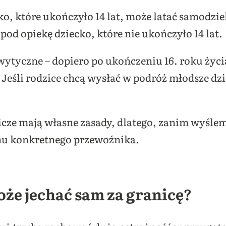
ko, które ukończyło 14 lat, może latać samodzie
pod opiekę dziecko, które nie ukończyło 14 lat.
ytyczne – dopiero po ukończeniu 16. roku życi
Jeśli rodzice chcą wysłać w podróż młodsze d
nicze mają własne zasady, dlatego, zanim wyśle
nu konkretnego przewoźnika.
oże jechać sam za granicę?