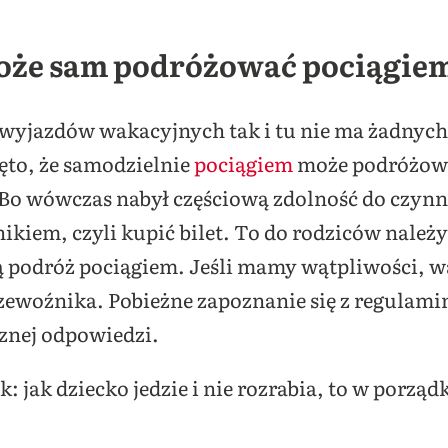
może sam podróżować pociągie
 wyjazdów wakacyjnych tak i tu nie ma żadnyc
to, że samodzielnie
pociągiem
może podróżowa
? Bo wówczas nabył częściową zdolność do czyn
iem, czyli kupić bilet. To do rodziców należy 
ą podróż pociągiem. Jeśli mamy wątpliwości, w
zewoźnika. Pobieżne zapoznanie się z regulam
cznej odpowiedzi.
ak: jak dziecko jedzie i nie rozrabia, to w porzą