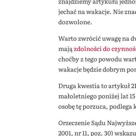
znajdziemy artykułu jedno
jechać na wakacje. Nie znac
dozwolone.
Warto zwrócić uwagę na dwi
mają
zdolności do czynno
choćby z tego powodu wart
wakacje będzie dobrym p
Druga kwestia to artykuł 2
małoletniego poniżej lat 15
osobę tę porzuca, podlega 
Orzeczenie Sądu Najwyższeg
2001, nr 11, poz. 30) wskaz