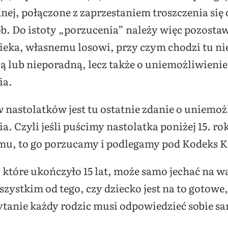
nej, połączone z zaprzestaniem troszczenia się o
ób. Do istoty „porzucenia” należy więc pozostaw
ieka, własnemu losowi, przy czym chodzi tu nie
ą lub nieporadną, lecz także o uniemożliwienie 
ia.
 nastolatków jest tu ostatnie zdanie o uniemoż
 Czyli jeśli puścimy nastolatka poniżej 15. ro
mu, to go porzucamy i podlegamy pod Kodeks K
 które ukończyło 15 lat, może samo jechać na w
szystkim od tego, czy dziecko jest na to gotowe,
pytanie każdy rodzic musi odpowiedzieć sobie s