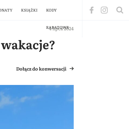
ONATY
KSIĄŻKI
KODY
RABATOWE
4 lipca 2024
 wakacje?
Dołącz do konwersacji