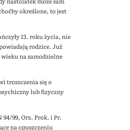
edy nastolatek może sam
choćby określone, to jest
ńczyły 13. roku życia, nie
powiadają rodzice. Już
m wieku na samodzielne
i troszczenia się o
 psychiczny lub fizyczny
94/99, Orz. Prok. i Pr.
ające na opuszczeniu