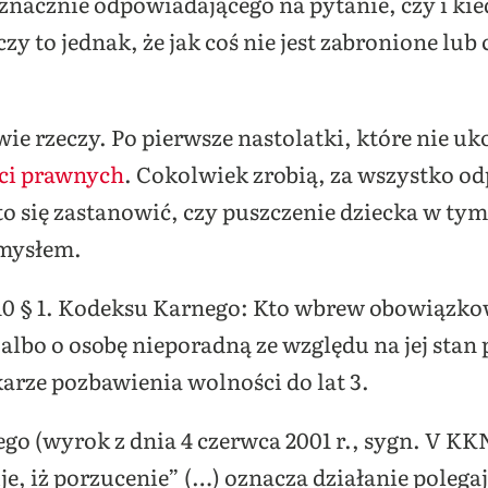
znacznie odpowiadającego na pytanie, czy i ki
zy to jednak, że jak coś nie jest zabronione lub 
e rzeczy. Po pierwsze nastolatki, które nie uko
ści prawnych
. Cokolwiek zrobią, za wszystko od
o się zastanowić, czy puszczenie dziecka w ty
omysłem.
10 § 1. Kodeksu Karnego: Kto wbrew obowiązkow
 albo o osobę nieporadną ze względu na jej stan
karze pozbawienia wolności do lat 3.
o (wyrok z dnia 4 czerwca 2001 r., sygn. V KKN 
uje, iż porzucenie” (…) oznacza działanie poleg