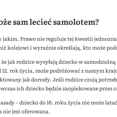
oże sam lecieć samolotem?
y jakim. Prawo nie reguluje tej kwestii jednozna
niż kolejowi i wyraźnie określają, kto może po
że jak rodzice wysyłają dziecko w samodzielną 
ł 12. rok życia, może podróżować z naszym kr
ktowany jak dorosły. Jeśli rodzice czują potrze
ówczas ich dziecko będzie zaopiekowane przez c
asady – dziecko do 16. roku życia nie może lata
 nie jest oferowana.