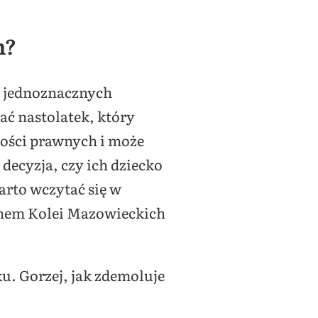
m?
h jednoznacznych
ć nastolatek, który
ności prawnych i może
decyzja, czy ich dziecko
arto wczytać się w
inem Kolei Mazowieckich
dku. Gorzej, jak zdemoluje