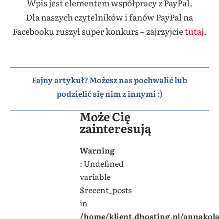
Wpis jest elementem współpracy z PayPal.
Dla naszych czytelników i fanów PayPal na
Facebooku ruszył super konkurs – zajrzyjcie
tutaj
.
Fajny artykuł? Możesz nas pochwalić lub
podzielić się nim z innymi :)
Może Cię
zainteresują
Warning
: Undefined
variable
$recent_posts
in
/home/klient.dhosting.pl/annakol