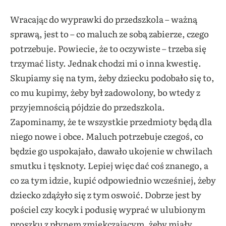
Wracając do wyprawki do przedszkola – ważną
sprawą, jest to – co maluch ze sobą zabierze, czego
potrzebuje. Powiecie, że to oczywiste – trzeba się
trzymać listy. Jednak chodzi mi o inna kwestię.
Skupiamy się na tym, żeby dziecku podobało się to,
co mu kupimy, żeby był zadowolony, bo wtedy z
przyjemnością pójdzie do przedszkola.
Zapominamy, że te wszystkie przedmioty będą dla
niego nowe i obce. Maluch potrzebuje czegoś, co
będzie go uspokajało, dawało ukojenie w chwilach
smutku i tęsknoty. Lepiej więc dać coś znanego, a
co za tym idzie, kupić odpowiednio wcześniej, żeby
dziecko zdążyło się z tym oswoić. Dobrze jest by
pościel czy kocyk i podusię wyprać w ulubionym
proszku z płynem zmiękczającym, żeby miały