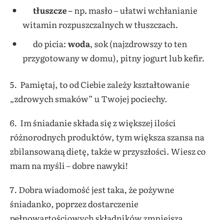
tłuszcze –
np
.
masło – ułatwi wchłanianie
witamin rozpuszczalnych w tłuszczach.
do picia:
woda
, sok (najzdrowszy to ten
przygotowany w domu), pitny jogurt lub kefir.
5. Pamiętaj, to od Ciebie zależy kształtowanie
„zdrowych smaków” u Twojej pociechy.
6. Im śniadanie składa się z większej ilości
różnorodnych produktów, tym większa szansa na
zbilansowaną dietę, także w przyszłości. Wiesz co
mam na myśli – dobre nawyki!
7. Dobra wiadomość jest taka, że pożywne
śniadanko, poprzez dostarczenie
pełnowartościowych składników zmniejsza