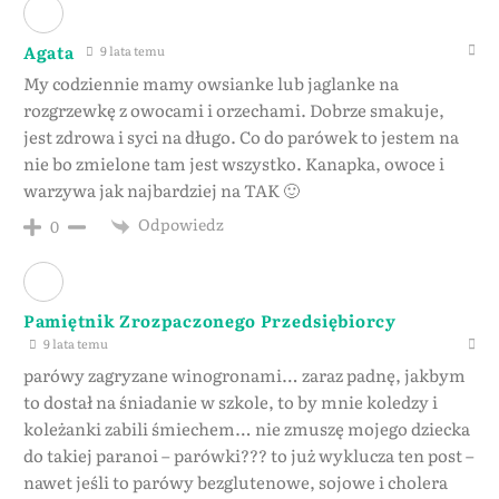
Agata
9 lata temu
My codziennie mamy owsianke lub jaglanke na
rozgrzewkę z owocami i orzechami. Dobrze smakuje,
jest zdrowa i syci na długo. Co do parówek to jestem na
nie bo zmielone tam jest wszystko. Kanapka, owoce i
warzywa jak najbardziej na TAK 🙂
Odpowiedz
0
Pamiętnik Zrozpaczonego Przedsiębiorcy
9 lata temu
parówy zagryzane winogronami… zaraz padnę, jakbym
to dostał na śniadanie w szkole, to by mnie koledzy i
koleżanki zabili śmiechem… nie zmuszę mojego dziecka
do takiej paranoi – parówki??? to już wyklucza ten post –
nawet jeśli to parówy bezglutenowe, sojowe i cholera