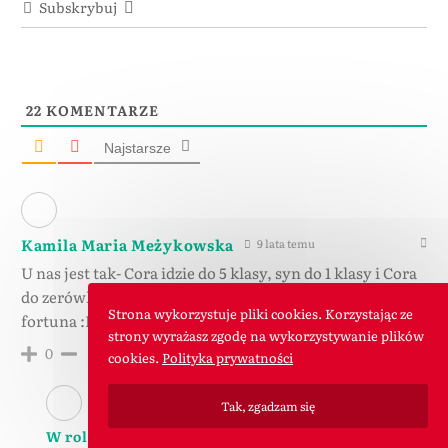
Subskrybuj
22
KOMENTARZE
Najstarsze
Kamila Maria Meżykowska
9 lata temu
U nas jest tak- Cora idzie do 5 klasy, syn do 1 klasy i Cora
do zerówki. Wszystko mamy już kupione. Poszła na to
Strona wykorzystuje pliki cookies. Korzystając ze
fortuna :D. W domu najmłodszy synek został jeszcze ;).
strony wyrażasz zgodę na wykorzystywanie plików
Odpowiedz
0
cookies.
Polityka prywatności
Tak, zgadzam się
W roli mamy - wrolimamy.pl
9 lata temu