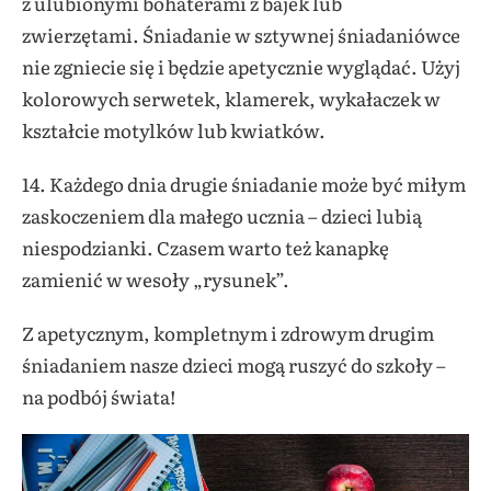
z ulubionymi bohaterami z bajek lub
zwierzętami. Śniadanie w sztywnej śniadaniówce
nie zgniecie się i będzie apetycznie wyglądać. Użyj
kolorowych serwetek, klamerek, wykałaczek w
kształcie motylków lub kwiatków.
14. Każdego dnia drugie śniadanie może być miłym
zaskoczeniem dla małego ucznia – dzieci lubią
niespodzianki. Czasem warto też kanapkę
zamienić w wesoły „rysunek”.
Z apetycznym, kompletnym i zdrowym drugim
śniadaniem nasze dzieci mogą ruszyć do szkoły –
na podbój świata!