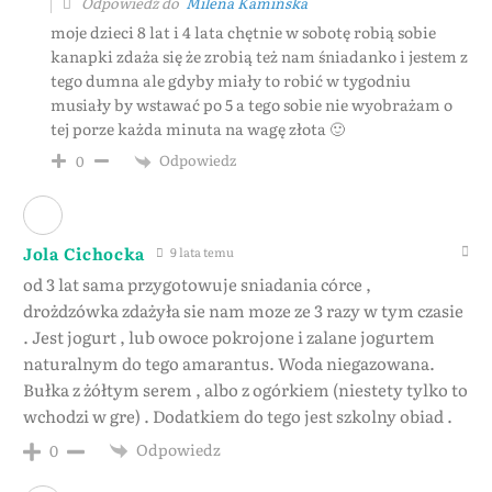
Odpowiedź do
Milena Kamińska
moje dzieci 8 lat i 4 lata chętnie w sobotę robią sobie
kanapki zdaża się że zrobią też nam śniadanko i jestem z
tego dumna ale gdyby miały to robić w tygodniu
musiały by wstawać po 5 a tego sobie nie wyobrażam o
tej porze każda minuta na wagę złota 🙂
Odpowiedz
0
Jola Cichocka
9 lata temu
od 3 lat sama przygotowuje sniadania córce ,
drożdzówka zdażyła sie nam moze ze 3 razy w tym czasie
. Jest jogurt , lub owoce pokrojone i zalane jogurtem
naturalnym do tego amarantus. Woda niegazowana.
Bułka z żółtym serem , albo z ogórkiem (niestety tylko to
wchodzi w gre) . Dodatkiem do tego jest szkolny obiad .
Odpowiedz
0