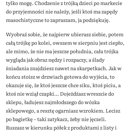
tylko mogę. Chodzenie z trójką dzieci po markecie
do przyjemności nie należy, jeśli ktoś ma zapędy
masochistyczne to zapraszam, ja podziękuję.
Wyobraź sobie, że najpierw ubierasz siebie, potem
całą trójkę po kolei, owszem w sierpniu jest ciepło,
ale mimo, że nie ma jeszcze południa, cała trójka
wygląda jak obraz nędzy i rozpaczy, a ślady
śniadania znajdziesz nawet na skarpetkach. Jak w
końcu stoisz w drzwiach gotowa do wyjścia, to
okazuje się, że ktoś jeszcze chce siku, ktoś piciu, a
ktoś nie wziął czapki… Dojeżdżasz wreszcie do
sklepu, ładujesz najmłodszego do wózka
sklepowego, a resztę ogarniasz wzrokiem. Lecisz
po bagietkę – taki zatykacz, żeby nie jęczeli.
Ruszasz w kierunku półek z produktami z listy i