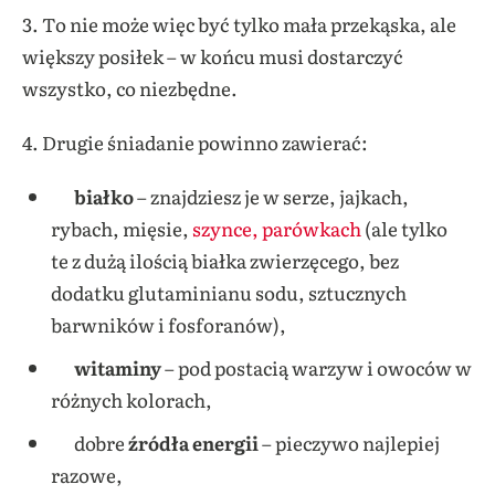
3. To nie może więc być tylko mała przekąska, ale
większy posiłek – w końcu musi dostarczyć
wszystko, co niezbędne.
4. Drugie śniadanie powinno zawierać:
białko
– znajdziesz je w serze, jajkach,
rybach, mięsie,
szynce, parówkach
(ale tylko
te z dużą ilością białka zwierzęcego, bez
dodatku glutaminianu sodu, sztucznych
barwników i fosforanów),
witaminy
– pod postacią warzyw i owoców w
różnych kolorach,
dobre
źródła energii
– pieczywo najlepiej
razowe,