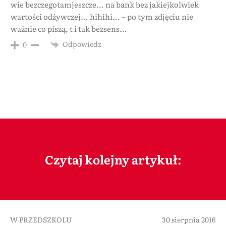
wie bezczegotamjeszcze… na bank bez jakiejkolwiek
wartości odżywczej… hihihi… – po tym zdjęciu nie
ważnie co piszą, t i tak bezsens…
Odpowiedz
0
Czytaj kolejny artykuł:
W PRZEDSZKOLU
30 sierpnia 2016