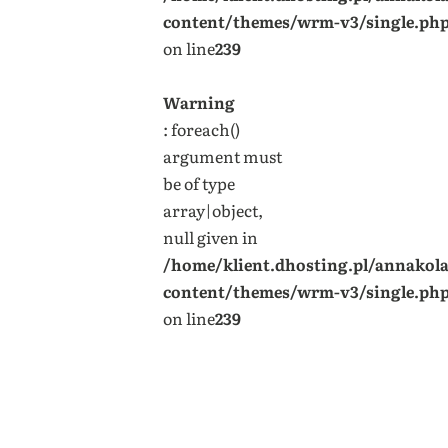
content/themes/wrm-v3/single.ph
on line
239
Warning
: foreach()
argument must
be of type
array|object,
null given in
/home/klient.dhosting.pl/annakol
content/themes/wrm-v3/single.ph
on line
239