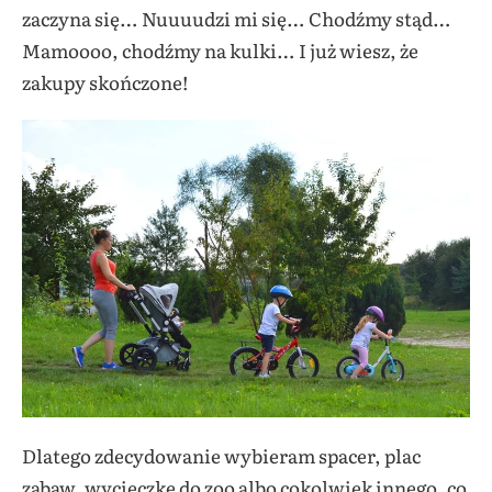
zaczyna się… Nuuuudzi mi się… Chodźmy stąd…
Mamoooo, chodźmy na kulki… I już wiesz, że
zakupy skończone!
Dlatego zdecydowanie wybieram spacer, plac
zabaw, wycieczkę do zoo albo cokolwiek innego, co