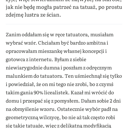
jak nie będę mogła patrzeć na tatuaż, po prostu
zdejmę lustra ze ścian.
Zanim oddałam się w ręce tatuatora, musiałam
wybrać wzór. Chciałam być bardzo ambitna i
opracowałam mieszankę własnej koncepcji i
gotowca z internetu. Byłam z siebie
niewiarygodnie dumna i poszłam z odręcznym
malunkiem do tatuatora. Ten uśmiechnął się tylko
i powiedział, że on mi tego nie zrobi, bo z czymś
takim gania 90% licealistek. Kazał mi wrócić do
domu i przespać się z pomysłem. Dałam sobie 2 dni
na obmyślenie wzoru. Ostatecznie wybór padł na
geometryczną wilczycę, bo nie aż tak często robi
się takie tatuaże, więc z delikatną modyfikacją