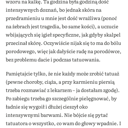
wzoru na kalkę. Ta godzina była godziną dość
intensywnych doznań, bo jednak skóra na
przedramieniu u mnie jest dość wrażliwa (ponoć
na żebrach jest tragedia, bo same kości), a uczucie
wbijających się igieł specyficzne, jak gdyby skalpel
przecinał skórę. Oczywiście nijak się to ma do bólu
porodowego, więc jak dałyście radę na porodówce,
bez problemu dacie i podczas tatuowania.
Pamiętajcie tylko, że nie każdy może zrobić tatuaż
(pewne choroby, ciąża, a przy karmieniu piersią
trzeba rozmawiać z lekarzem – ja dostałam zgodę).
Po zabiegu trzeba go szczególnie pielęgnować, by
ładnie się wygoił i dłużej cieszył oko
intensywnymi barwami. Nie bójcie się pytać
tatuatora o wszystko, co wam do głowy wpadnie. I