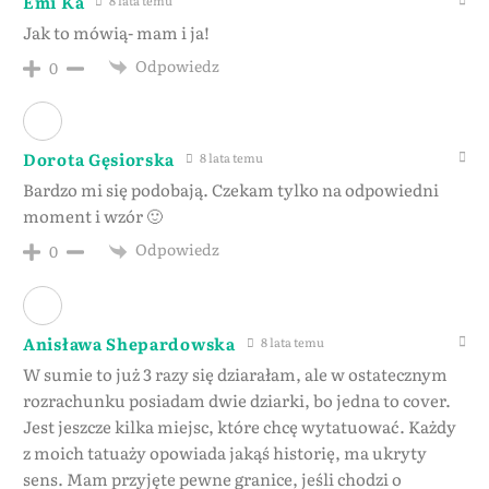
Emi Ka
Jak to mówią- mam i ja!
Odpowiedz
0
Dorota Gęsiorska
8 lata temu
Bardzo mi się podobają. Czekam tylko na odpowiedni
moment i wzór 🙂
Odpowiedz
0
Anisława Shepardowska
8 lata temu
W sumie to już 3 razy się dziarałam, ale w ostatecznym
rozrachunku posiadam dwie dziarki, bo jedna to cover.
Jest jeszcze kilka miejsc, które chcę wytatuować. Każdy
z moich tatuaży opowiada jakąś historię, ma ukryty
sens. Mam przyjęte pewne granice, jeśli chodzi o