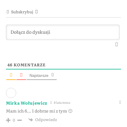
Subskrybuj
46
KOMENTARZE
Najstarsze
Mirka Wołujewicz
8 lata temu
Mam ich 6… I dobrze mi z tym 🙂
Odpowiedz
0