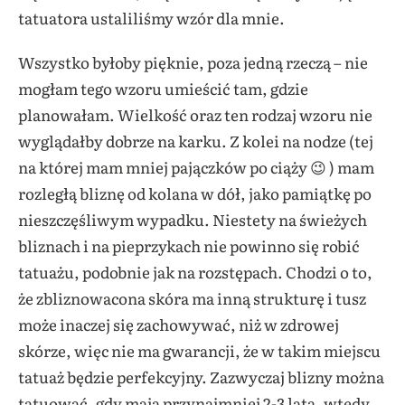
tatuatora ustaliliśmy wzór dla mnie.
Wszystko byłoby pięknie, poza jedną rzeczą – nie
mogłam tego wzoru umieścić tam, gdzie
planowałam. Wielkość oraz ten rodzaj wzoru nie
wyglądałby dobrze na karku. Z kolei na nodze (tej
na której mam mniej pajączków po ciąży 😉 ) mam
rozległą bliznę od kolana w dół, jako pamiątkę po
nieszczęśliwym wypadku. Niestety na świeżych
bliznach i na pieprzykach nie powinno się robić
tatuażu, podobnie jak na rozstępach. Chodzi o to,
że zbliznowacona skóra ma inną strukturę i tusz
może inaczej się zachowywać, niż w zdrowej
skórze, więc nie ma gwarancji, że w takim miejscu
tatuaż będzie perfekcyjny. Zazwyczaj blizny można
tatuować, gdy mają przynajmniej 2-3 lata, wtedy