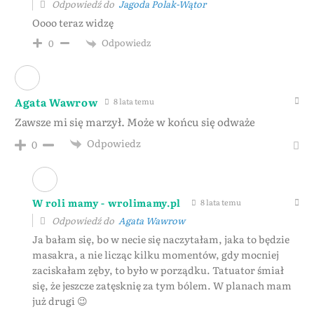
Odpowiedź do
Jagoda Polak-Wątor
Oooo teraz widzę
Odpowiedz
0
Agata Wawrow
8 lata temu
Zawsze mi się marzył. Może w końcu się odważe
Odpowiedz
0
W roli mamy - wrolimamy.pl
8 lata temu
Odpowiedź do
Agata Wawrow
Ja bałam się, bo w necie się naczytałam, jaka to będzie
masakra, a nie licząc kilku momentów, gdy mocniej
zaciskałam zęby, to było w porządku. Tatuator śmiał
się, że jeszcze zatęsknię za tym bólem. W planach mam
już drugi 😉