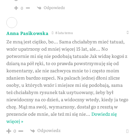
Odpowiedz
0
Anna Pasikowska
8 lata temu
Ze mną jest ciężko, bo… Sama chciałabym mieć tatuaż,
wzór upatrzony od mniej więcej 15 lat, ale… No
potwornie mi się nie podobają tatuaże Jak widzę kogoś z
dziarą na pół ręki, to co prawda powstrzymuję się od
komentarzy, ale nie zachwyca mnie to i często moim
zdaniem bardzo szpeci. Na palcach jednej dłoni zlicze
osoby, u których wzór i miejsce mi się podobają, sama
też chciałabym rysunek tak usytuowany, żeby był
niewidoczny na co dzień, a widoczny wtedy, kiedy ja tego
chcę. Mąż ma swój, wymarzony, dostał go z resztą w
prezencie ode mnie, ale też mi się nie
…
Dowiedz się
więcej »
Odpowiedz
0