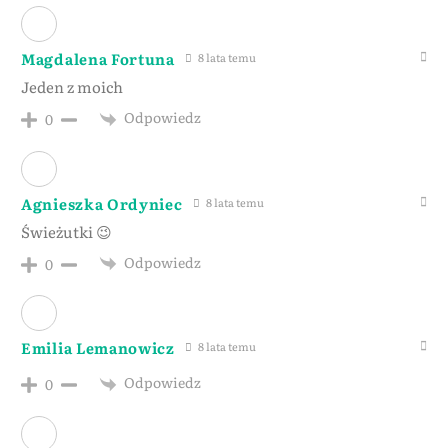
Magdalena Fortuna
8 lata temu
Jeden z moich
Odpowiedz
0
Agnieszka Ordyniec
8 lata temu
Świeżutki 😉
Odpowiedz
0
Emilia Lemanowicz
8 lata temu
Odpowiedz
0