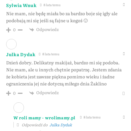
Sylwia Wnuk
8 lata temu
Nie mam, nie będę miała bo za bardzo boje się igły ale
podobają mi się jeśli są fajne u kogoś 🙂
Odpowiedz
0
Julka Dydak
8 lata temu
Dzień dobry. Delikatny makijaż, bardzo mi się podoba.
Nie mam, ale u innych chętnie popatrzę. Jestem zdania
że kobieta jest zawsze piękna pomimo wieku i żadne
ograniczenia jej nie dotyczą miłego dnia Żaklino
Odpowiedz
0
W roli mamy - wrolimamy.pl
8 lata temu
Odpowiedź do
Julka Dydak