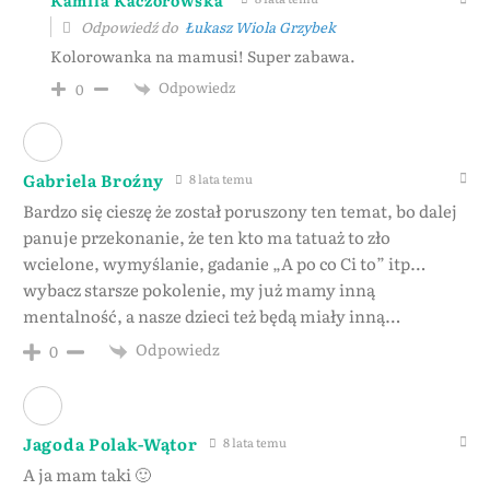
Odpowiedź do
Łukasz Wiola Grzybek
Kolorowanka na mamusi! Super zabawa.
Odpowiedz
0
Gabriela Broźny
8 lata temu
Bardzo się cieszę że został poruszony ten temat, bo dalej
panuje przekonanie, że ten kto ma tatuaż to zło
wcielone, wymyślanie, gadanie „A po co Ci to” itp…
wybacz starsze pokolenie, my już mamy inną
mentalność, a nasze dzieci też będą miały inną…
Odpowiedz
0
Jagoda Polak-Wątor
8 lata temu
A ja mam taki 🙂