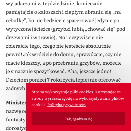
wyjadaczami w tej dziedzinie, koniecznie
pamiętajcie o kaloszach i ciepłym ubraniu się „na
cebulkę”, bo nie będziecie spacerować jedynie po
wytyczonej ścieżce (grzybki lubią „chować się” pod
drzewami i w trawie). No i oczywiście nie
zbierajcie tego, czego nie jesteście absolutnie
pewni! Jak wrócicie do domu, sprawdźcie, czy nie
macie kleszczy, a po przebraniu grzybów, możecie
je smacznie spożytkować. Aha, jeszcze jedno!
Dzieciom poniżej 7 roku życia lepiej nie oferować
żadnych dań z grzybami.
Strona wykorzystuje pliki cookies. Korzystając ze
strony wyrażasz zgodę na wykorzystywanie plików
Ministerstwo Głupich Kroków
. Usłyszałam tę
cookies.
Polityka prywatności
nazwę od koleżanki i po prostu przepadłam! Brzmi
fantastycznie i zaciekawi nie tylko dzieci, ale i
Tak, zgadzam się
dorosłych. Zadanie do wykonania jest banalnie