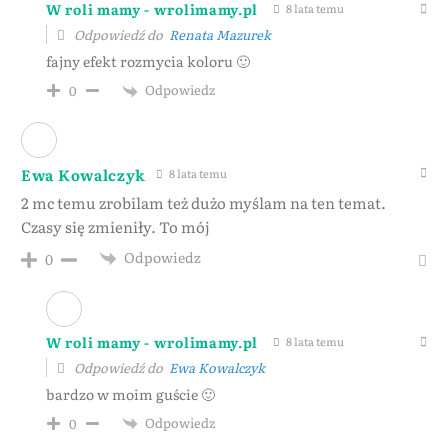
W roli mamy - wrolimamy.pl
8 lata temu
Odpowiedź do
Renata Mazurek
fajny efekt rozmycia koloru 🙂
Odpowiedz
0
Ewa Kowalczyk
8 lata temu
2 mc temu zrobilam też dużo myślam na ten temat.
Czasy się zmieniły. To mój
Odpowiedz
0
W roli mamy - wrolimamy.pl
8 lata temu
Odpowiedź do
Ewa Kowalczyk
bardzo w moim guście 🙂
Odpowiedz
0