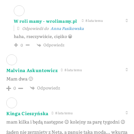
W roli mamy - wrolimamy.pl
8 lata temu
Odpowiedź do
Anna Pasikowska
haha, rzeczywiście, ciężko 😀
Odpowiedz
0
Malvina Askuntowicz
8 lata temu
Mam dwa 🙂
Odpowiedz
0
Kinga Cieszyńska
8 lata temu
mam kilka i będą następne 😉 kolejny za parę tygodni 😉
żaden nie zerzniety z Neta, a panuje taka moda… wkurza