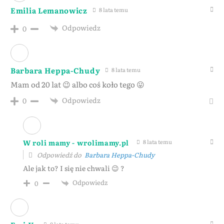
Emilia Lemanowicz
8 lata temu
Odpowiedz
0
Barbara Heppa-Chudy
8 lata temu
Mam od 20 lat 😉 albo coś koło tego 😛
Odpowiedz
0
W roli mamy - wrolimamy.pl
8 lata temu
Odpowiedź do
Barbara Heppa-Chudy
Ale jak to? I się nie chwali 😉 ?
Odpowiedz
0
8 lata temu