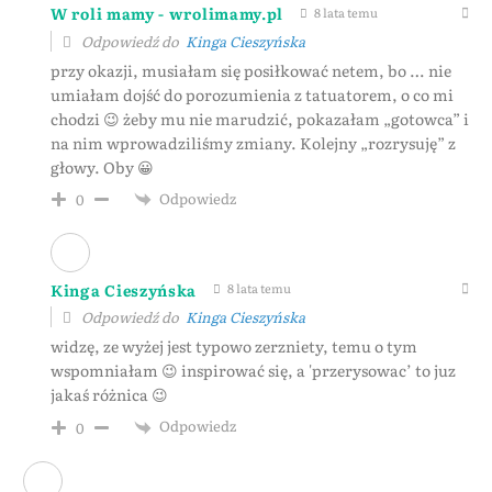
W roli mamy - wrolimamy.pl
8 lata temu
Odpowiedź do
Kinga Cieszyńska
przy okazji, musiałam się posiłkować netem, bo … nie
umiałam dojść do porozumienia z tatuatorem, o co mi
chodzi 😉 żeby mu nie marudzić, pokazałam „gotowca” i
na nim wprowadziliśmy zmiany. Kolejny „rozrysuję” z
głowy. Oby 😀
Odpowiedz
0
Kinga Cieszyńska
8 lata temu
Odpowiedź do
Kinga Cieszyńska
widzę, ze wyżej jest typowo zerzniety, temu o tym
wspomniałam 😉 inspirować się, a 'przerysowac’ to juz
jakaś różnica 😉
Odpowiedz
0