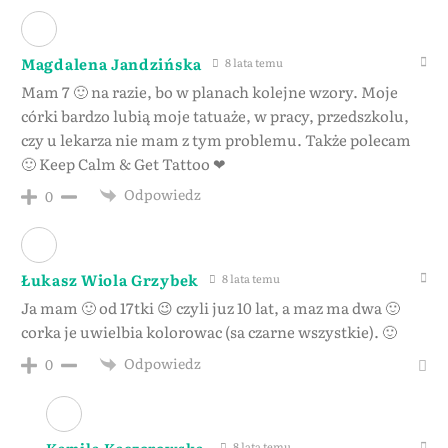
Magdalena Jandzińska
8 lata temu
Mam 7 🙂 na razie, bo w planach kolejne wzory. Moje
córki bardzo lubią moje tatuaże, w pracy, przedszkolu,
czy u lekarza nie mam z tym problemu. Także polecam
🙂 Keep Calm & Get Tattoo ❤
Odpowiedz
0
Łukasz Wiola Grzybek
8 lata temu
Ja mam 🙂 od 17tki 😉 czyli juz 10 lat, a maz ma dwa 🙂
corka je uwielbia kolorowac (sa czarne wszystkie). 🙂
Odpowiedz
0
Kamila Kaczorowska
8 lata temu