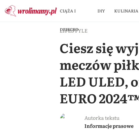
CIĄŻA I
DIY
KULINARIA
DZIECKO
LIFESTYLE
Ciesz się w
meczów piłk
LED ULED, o
EURO 2024
Autorka tekstu
Informacje prasowe