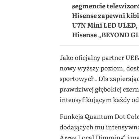
segmencie telewizor
Hisense zapewni kib
U7N Mini LED ULED, 
Hisense „BEYOND G
Jako oficjalny partner UE
nowy wyższy poziom, dost
sportowych. Dla zapierają
prawdziwej głębokiej czer
intensyfikującym każdy od
Funkcja Quantum Dot Colou
dodających mu intensywnoś
Array Local Dimming) i m