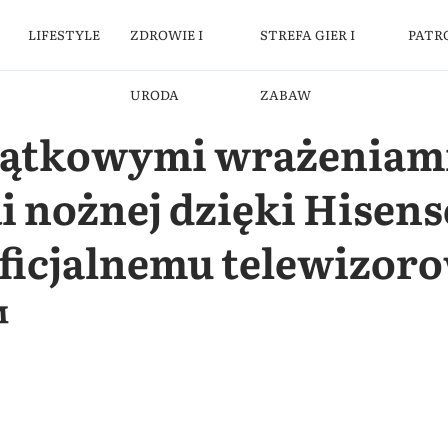
LIFESTYLE
ZDROWIE I
STREFA GIER I
PATR
URODA
ZABAW
yjątkowymi wrażeniami
i nożnej dzięki Hisen
ficjalnemu telewizor
™