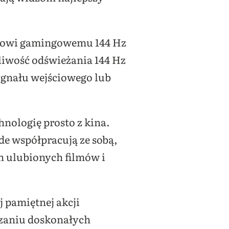
rybowi gamingowemu 144 Hz
iwość odświeżania 144 Hz
gnału wejściowego lub
hnologię prosto z kina.
e współpracują ze sobą,
ch ulubionych filmów i
 pamiętnej akcji
zaniu doskonałych