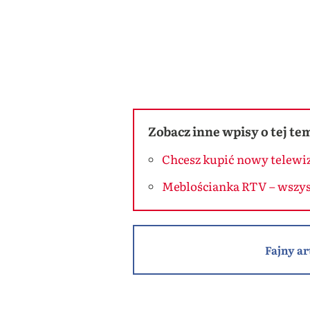
Zobacz inne wpisy o tej te
Chcesz kupić nowy telewiz
Meblościanka RTV – wszyst
Fajny ar