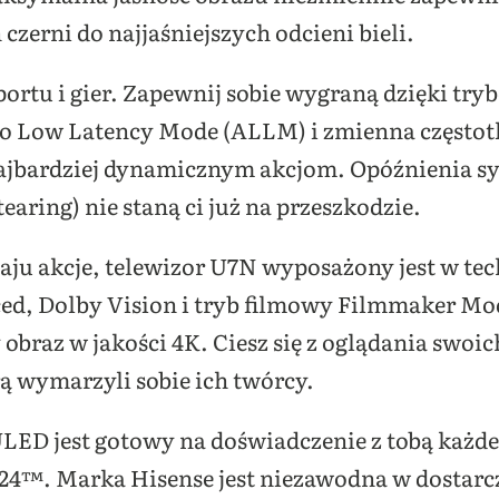
czerni do najjaśniejszych odcieni bieli.
sportu i gier. Zapewnij sobie wygraną dzięki t
 Low Latency Mode (ALLM) i zmienna częstotl
ajbardziej dynamicznym akcjom. Opóźnienia sy
aring) nie staną ci już na przeszkodzie.
zaju akcje, telewizor U7N wyposażony jest w tec
d, Dolby Vision i tryb filmowy Filmmaker Mod
braz w jakości 4K. Ciesz się z oglądania swoi
ą wymarzyli sobie ich twórcy.
ED jest gotowy na doświadczenie z tobą każdej
4™. Marka Hisense jest niezawodna w dostarc