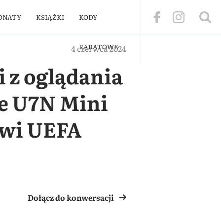
ONATY
KSIĄŻKI
KODY
RABATOWE
4 czerwca 2024
 z oglądania
se U7N Mini
owi UEFA
Dołącz do konwersacji