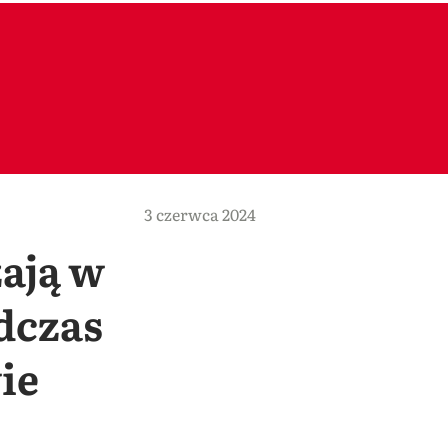
3 czerwca 2024
zają w
dczas
ie