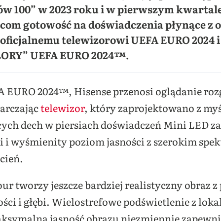
ów 100” w 2023 roku i w pierwszym kwartale
icom gotowość na doświadczenia płynące z 
oficjalnemu telewizorowi UEFA EURO 2024 
LORY” UEFA EURO 2024™.
FA EURO 2024™, Hisense przenosi oglądanie roz
arczając
telewizor
, który zaprojektowano z myś
cych dech w piersiach doświadczeń Mini LED z
ni i wyśmienity poziom jasności z szerokim spe
cień.
r tworzy jeszcze bardziej realistyczny obraz 
ci i głębi. Wielostrefowe podświetlenie z lok
aksymalna jasność obrazu niezmiennie zapewni