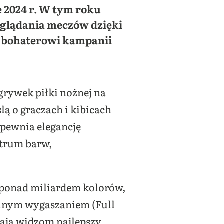
 2024 r. W tym roku
oglądania meczów dzięki
i bohaterowi kampanii
grywek piłki nożnej na
lą o graczach i kibicach
apewnia elegancję
ktrum barw,
z ponad miliardem kolorów,
alnym wygaszaniem (Full
ają widzom najlepszy