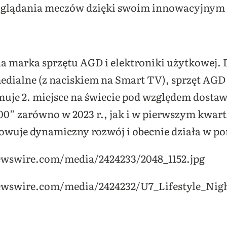
oglądania meczów dzięki swoim innowacyjnym
na marka sprzętu AGD i elektroniki użytkowej. 
dialne (z naciskiem na Smart TV), sprzęt AGD 
muje 2. miejsce na świecie pod względem dostaw 
0” zarówno w 2023 r., jak i w pierwszym kwart
owuje dynamiczny rozwój i obecnie działa w po
newswire.com/media/2424233/2048_1152.jpg
newswire.com/media/2424232/U7_Lifestyle_Nigh