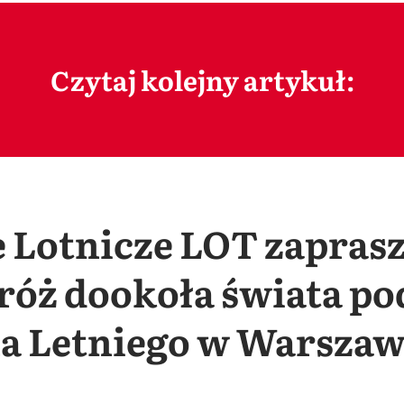
Czytaj kolejny artykuł:
e Lotnicze LOT zapras
róż dookoła świata po
a Letniego w Warszaw