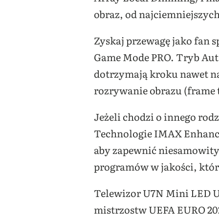
obraz, od najciemniejszych 
Zyskaj przewagę jako fan 
Game Mode PRO. Tryb Auto
dotrzymają kroku nawet n
rozrywanie obrazu (frame te
Jeżeli chodzi o innego rod
Technologie IMAX Enhance
aby zapewnić niesamowity o
programów w jakości, któr
Telewizor U7N Mini LED UL
mistrzostw UEFA EURO 202