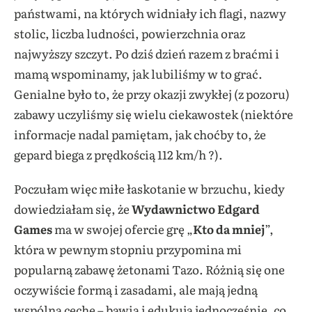
państwami, na których widniały ich flagi, nazwy
stolic, liczba ludności, powierzchnia oraz
najwyższy szczyt. Po dziś dzień razem z braćmi i
mamą wspominamy, jak lubiliśmy w to grać.
Genialne było to, że przy okazji zwykłej (z pozoru)
zabawy uczyliśmy się wielu ciekawostek (niektóre
informacje nadal pamiętam, jak choćby to, że
gepard biega z prędkością 112 km/h ?).
Poczułam więc miłe łaskotanie w brzuchu, kiedy
dowiedziałam się, że
W
ydawnictwo Edgard
Games
ma w swojej ofercie grę „
Kto da mniej
”,
która w pewnym stopniu przypomina mi
popularną zabawę żetonami Tazo. Różnią się one
oczywiście formą i zasadami, ale mają jedną
wspólną cechę – bawią i edukują jednocześnie, co