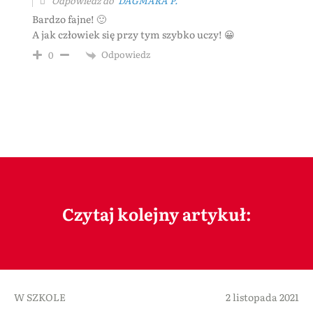
Odpowiedź do
DAGMARA P.
Bardzo fajne! 🙂
A jak człowiek się przy tym szybko uczy! 😀
Odpowiedz
0
Czytaj kolejny artykuł:
W SZKOLE
2 listopada 2021