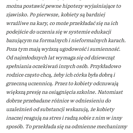
można postawić pewne hipotezy wyjaśniające to
zjawisko. Po pierwsze, kobiety są bardziej
wrażliwe na kary, co może przekładać się na ich
podejście do uczenia się w systemie edukacji
bazującym na formalnych i nieformalnych karach.
Poza tym mają wyższą ugodowość i sumienność.
Od najmłodszych lat wymaga się od dziewcząt
spełniania oczekiwań innych osób. Przykładowo
rodzice często chcą, żeby ich córka była dobrą i
grzeczną uczennicą. Przez to kobiety odczuwają
większą presję na osiągnięcia szkolne. Natomiast
dobrze przebadane różnice w odniesieniu do
uzależnień od substancji wskazują, że kobiety
inaczej reagują na stres i radzą sobie z nim w inny
sposób. To przekłada się na odmienne mechanizmy