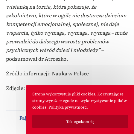
wisienką na torcie, która pokazuje, że
szkolnictwo, które w ogóle nie dostarcza dzieciom
kompetencji emocjonalnej, społecznej, nie daje
wsparcia, tylko wymaga, wymaga, wymaga – może
prowadzić do dalszego wzrostu problemów
psychicznych wśród dzieci i młodzieży”
–
podsumował dr Atroszko.
Źródło informacji: Nauka w Polsce
Zdjęcie:
Pixabay License
Strona wykorzystuje pliki cookies. Korzystając ze
strony wyrażasz zgodę na wykorzystywanie plików
cookies.
Polityka prywatności
Fajny artykuł? Możesz nas pochwalić lub
Tak, zgadzam się
podzielić się nim z innymi :)