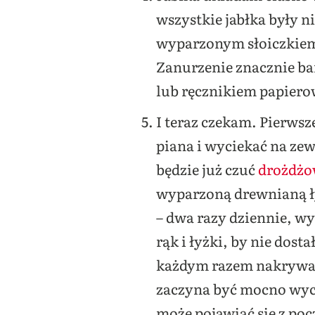
wszystkie jabłka były n
wyparzonym słoiczkiem
Zanurzenie znacznie bar
lub ręcznikiem papier
I teraz czekam. Pierwsze
piana i wyciekać na zew
będzie już czuć
drożdż
wyparzoną drewnianą ły
– dwa razy dziennie, wy
rąk i łyżki, by nie dost
każdym razem nakrywam 
zaczyna być mocno wycz
może pojawiać się z poc