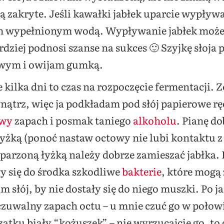
ią zakryte. Jeśli kawałki jabłek uparcie wypływ
 wypełnionym wodą. Wypływanie jabłek może
dziej podnosi szanse na sukces 🙂 Szyjkę słoja
owym i owijam gumką.
 kilka dni to czas na rozpoczęcie fermentacji. Z
nątrz, więc ja podkładam pod słój papierowe rę
owy
zapach i posmak taniego
alkoholu
. Pianę do
żką (ponoć nastaw octowy nie lubi kontaktu z
parzoną łyżką należy dobrze zamieszać jabłka. 
ały się do środka szkodliwe
bakterie
, które mogą
słój, by nie dostały się do niego muszki. Po 
uwalny zapach octu – u mnie czuć go w połowie
zątku biały “kożuszek” – nie wyrzucajcie go, t