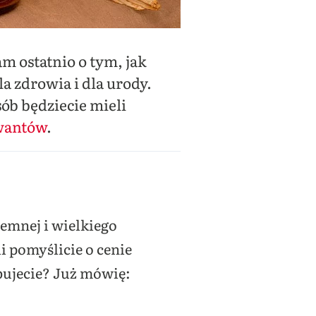
am ostatnio o tym, jak
a zdrowia i dla urody.
sób będziecie mieli
wantów
.
emnej i wielkiego
i pomyślicie o cenie
bujecie? Już mówię: