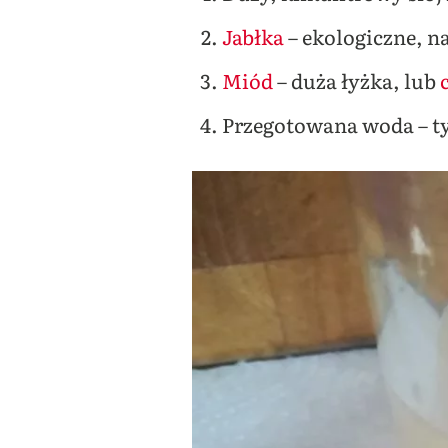
Jabłka
– ekologiczne, na
Miód
– duża łyżka, lub
c
Przegotowana woda – tyl