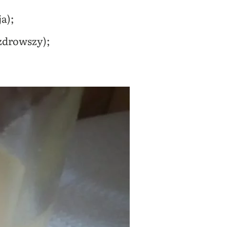
ja);
zdrowszy);