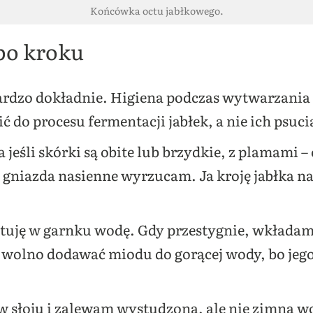
Końcówka octu jabłkowego.
po kroku
ardzo dokładnie. Higiena podczas wytwarzania 
 do procesu fermentacji jabłek, a nie ich psuci
 jeśli skórki są obite lub brzydkie, z plamami 
i gniazda nasienne wyrzucam. Ja kroję jabłka na 
uję w garnku wodę. Gdy przestygnie, wkładam 
e wolno dodawać miodu do gorącej wody, bo jeg
w słoju i zalewam wystudzoną, ale nie zimną w