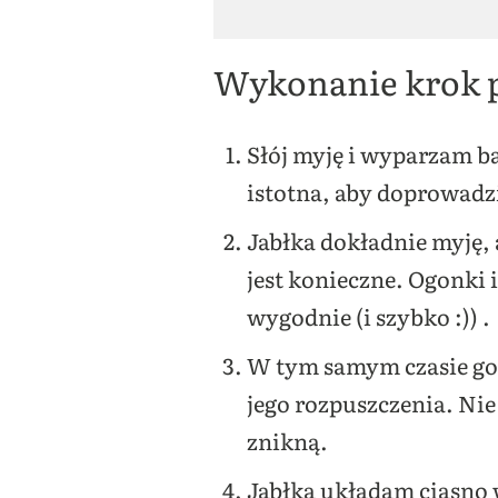
Wykonanie krok 
Słój myję i wyparzam b
istotna, aby doprowadzić
Jabłka dokładnie myję, a
jest konieczne. Ogonki 
wygodnie (i szybko :)) .
W tym samym czasie got
jego rozpuszczenia. Ni
znikną.
Jabłka układam ciasno 