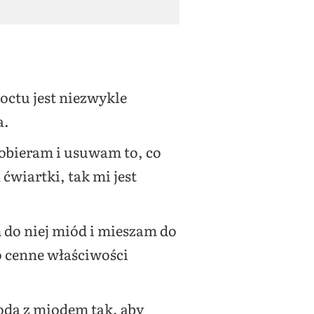
octu jest niezwykle
a.
– obieram i usuwam to, co
ćwiartki, tak mi jest
do niej miód i mieszam do
o cenne właściwości
odą z miodem tak, aby