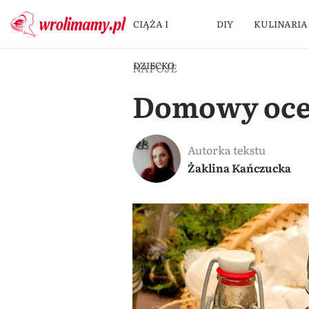
CIĄŻA I
DIY
KULINARIA
DZIECKO
NAPOJE
Domowy ocet
Autorka tekstu
Żaklina Kańczucka