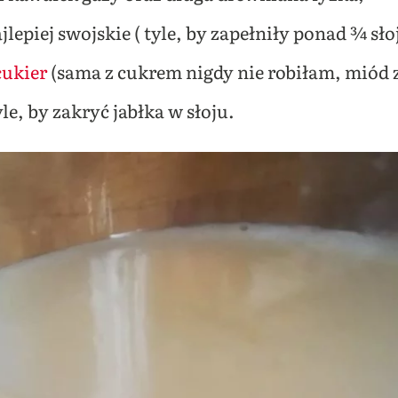
jlepiej swojskie ( tyle, by zapełniły ponad ¾ sło
ukier
(sama z cukrem nigdy nie robiłam, miód 
e, by zakryć jabłka w słoju.