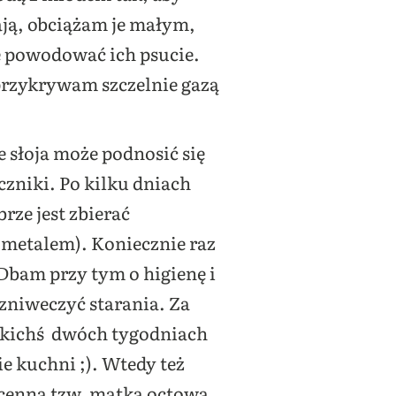
ają, obciążam je małym,
 powodować ich psucie.
 przykrywam szczelnie gazą
e słoja może podnosić się
czniki. Po kilku dniach
brze jest zbierać
 metalem). Koniecznie raz
Dbam przy tym o higienę i
 zniweczyć starania. Za
jakichś dwóch tygodniach
 kuchni ;). Wtedy też
o cenna tzw. matka octowa,