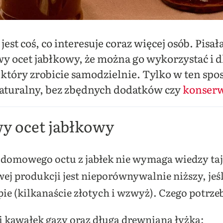
st coś, co interesuje coraz więcej osób. Pisał
y ocet jabłkowy, że można go wykorzystać i dl
, który zrobicie samodzielnie. Tylko w ten spo
naturalny, bez zbędnych dodatków czy
konser
y ocet jabłkowy
omowego octu z jabłek nie wymaga wiedzy taj
 produkcji jest nieporównywalnie niższy, jeśl
ie (kilkanaście złotych i wzwyż). Czego potrze
 i kawałek gazy oraz długa drewniana łyżka;