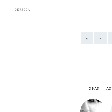
MIRELLA
«
‹
O NAS
AU