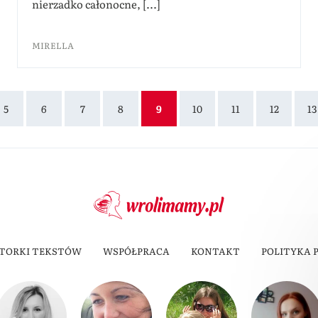
nierzadko całonocne, [...]
MIRELLA
5
6
7
8
9
10
11
12
13
TORKI TEKSTÓW
WSPÓŁPRACA
KONTAKT
POLITYKA 