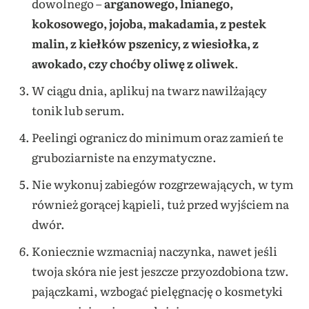
dowolnego –
arganowego, lnianego,
kokosowego, jojoba, makadamia, z pestek
malin, z kiełków pszenicy, z wiesiołka, z
awokado, czy choćby oliwę z oliwek
.
W ciągu dnia, aplikuj na twarz nawilżający
tonik lub serum.
Peelingi ogranicz do minimum oraz zamień te
gruboziarniste na enzymatyczne.
Nie wykonuj zabiegów rozgrzewających, w tym
również gorącej kąpieli, tuż przed wyjściem na
dwór.
Koniecznie wzmacniaj naczynka, nawet jeśli
twoja skóra nie jest jeszcze przyozdobiona tzw.
pajączkami, wzbogać pielęgnację o kosmetyki