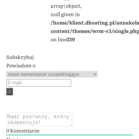
array|object,
null given in
/home/klient.dhosting.pl/annakol
content/themes/wrm-v3/single.ph
on line
239
Subskrybuj
Powiadom o
0
Komentarze