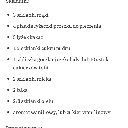
Składniki:
3 szklanki mąki
4 płaskie łyżeczki proszku do pieczenia
5 łyżek kakao
1,5 szklanki cukru pudru
1 tabliczka gorzkiej czekolady, lub 10 sztuk
cukierków tofii
2 szklanki mleka
2 jajka
2/3 szklanki oleju
aromat waniliowy, lub cukier wanilinowy
Przygotowanie: