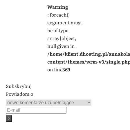
Warning
: foreach()
argument must
be of type
array|object,
null given in
/home/klient.dhosting.pl/annakol
content/themes/wrm-v3/single.ph
on line
369
Subskrybuj
Powiadom o