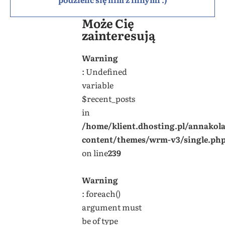
Może Cię
zainteresują
Warning
: Undefined
variable
$recent_posts
in
/home/klient.dhosting.pl/annakol
content/themes/wrm-v3/single.ph
on line
239
Warning
: foreach()
argument must
be of type