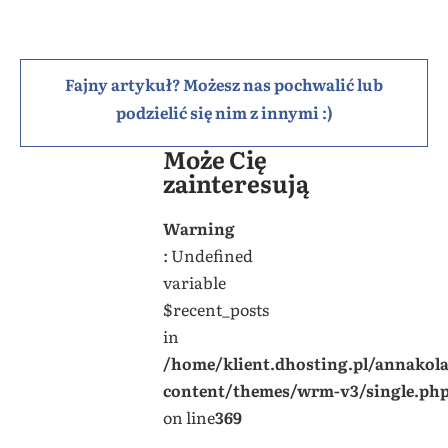
Fajny artykuł? Możesz nas pochwalić lub
podzielić się nim z innymi :)
Może Cię
zainteresują
Warning
: Undefined
variable
$recent_posts
in
/home/klient.dhosting.pl/annakol
content/themes/wrm-v3/single.ph
on line
369