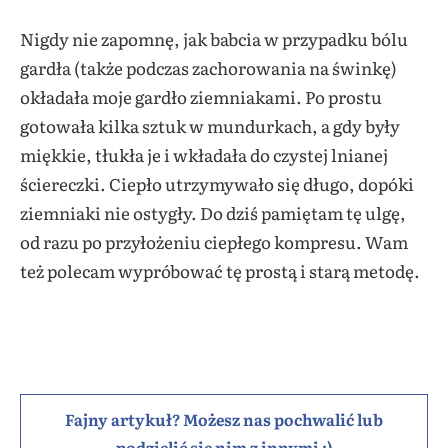
Nigdy nie zapomnę, jak babcia w przypadku bólu
gardła (także podczas zachorowania na świnkę)
okładała moje gardło ziemniakami. Po prostu
gotowała kilka sztuk w mundurkach, a gdy były
miękkie, tłukła je i wkładała do czystej lnianej
ściereczki. Ciepło utrzymywało się długo, dopóki
ziemniaki nie ostygły. Do dziś pamiętam tę ulgę,
od razu po przyłożeniu ciepłego kompresu. Wam
też polecam wypróbować tę prostą i starą metodę.
Fajny artykuł? Możesz nas pochwalić lub
podzielić się nim z innymi :)