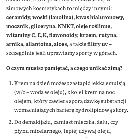
zimowych kosmetykach to między innymi:
ceramidy, woski (lanolina), kwas hialuronowy,
mocznik, gliceryna, NNKT, oleje roślinne,
witaminy C, E,K, flawonoidy, krzem, rutyna,
arnika, allantoina, aloes,
a także
filtry uv –
szczególnie jeśli uprawiamy sporty w górach.
O czym musisz pamiętać, a czego unikać zimą?
Krem na dzień możesz zastąpić lekką emulsją
(w/o – woda w oleju), z kolei krem na noc
olejem, który zawiera sporą dawkę substancji
wzmacniających barierę hydrolipidową skóry.
Do demakijażu, zamiast mleczka, żelu, czy
płynu micelarnego, lepiej używaj oleju,