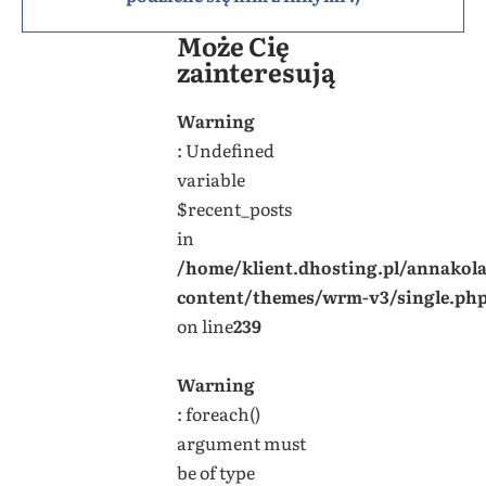
Może Cię
zainteresują
Warning
: Undefined
variable
$recent_posts
in
/home/klient.dhosting.pl/annakol
content/themes/wrm-v3/single.ph
on line
239
Warning
: foreach()
argument must
be of type