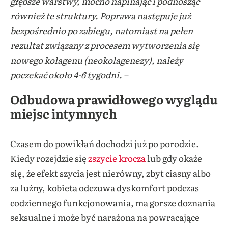
głębsze warstwy, mocno napinając i podnosząc
również te struktury. Poprawa następuje już
bezpośrednio po zabiegu, natomiast na pełen
rezultat związany z procesem wytworzenia się
nowego kolagenu (neokolagenezy), należy
poczekać około 4-6 tygodni. –
Odbudowa prawidłowego wyglądu
miejsc intymnych
Czasem do powikłań dochodzi już po porodzie.
Kiedy rozejdzie się
zszycie krocza
lub gdy okaże
się, że efekt szycia jest nierówny, zbyt ciasny albo
za luźny, kobieta odczuwa dyskomfort podczas
codziennego funkcjonowania, ma gorsze doznania
seksualne i może być narażona na powracające