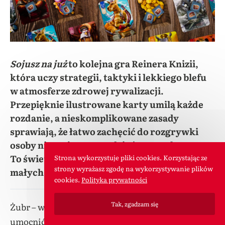
Sojusz na już
to kolejna gra Reinera Knizii,
która uczy strategii, taktyki i lekkiego blefu
w atmosferze zdrowej rywalizacji.
Przepięknie ilustrowane karty umilą każde
rozdanie, a nieskomplikowane zasady
sprawiają, że łatwo zachęcić do rozgrywki
osoby niegrające na co dzień w gry planszowe.
To świetny prezent dla miłośników zwierząt i
Strona wykorzystuje pliki cookies. Korzystając ze
strony wyrażasz zgodę na wykorzystywanie plików
małych karcianek o dużej głębi rozgrywki.
cookies.
Polityka prywatności
Tak, zgadzam się
Żubr – władca Wielkiej Prapuszczy, pragnie
umocnić swoją pozycję na świecie. W tym celu