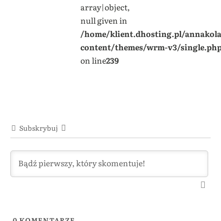
array|object,
null given in
/home/klient.dhosting.pl/annakol
content/themes/wrm-v3/single.ph
on line
239
Subskrybuj
0
KOMENTARZE