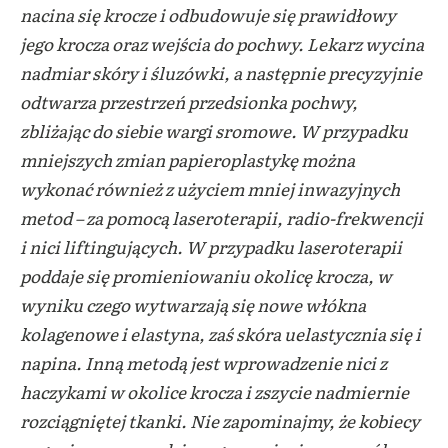
nacina się krocze i odbudowuje się prawidłowy
jego krocza oraz wejścia do pochwy. Lekarz wycina
nadmiar skóry i śluzówki, a następnie precyzyjnie
odtwarza przestrzeń przedsionka pochwy,
zbliżając do siebie wargi sromowe. W przypadku
mniejszych zmian papieroplastykę można
wykonać również z użyciem mniej inwazyjnych
metod – za pomocą laseroterapii, radio-frekwencji
i nici liftingujących. W przypadku laseroterapii
poddaje się promieniowaniu okolicę krocza, w
wyniku czego wytwarzają się nowe włókna
kolagenowe i elastyna, zaś skóra uelastycznia się i
napina. Inną metodą jest wprowadzenie nici z
haczykami w okolice krocza i zszycie nadmiernie
rozciągniętej tkanki. Nie zapominajmy, że kobiecy