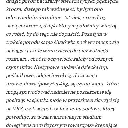
drugie poród naturalny stwarza ryzyko pęknięcia
krocza, dlatego tak ważne jest, by było ono
odpowiednio chronione. Istnieją procedury
nacięcia krocza, dzięki którym położnicy wiedzą,
co robić, by do tego nie dopuścić. Poza tym w
trakcie porodu sama śluzówka pochwy mocno się
naciąga i już nie wraca raczej do pierwotnego
rozmiaru, choć to oczywiście zależy od różnych
czynników. Nietypowe ułożenie dziecka (np.
pośladkowe, odgięciowe) czy duża waga
urodzeniowa (powyżej 4 kg) są czynnikami, które
mogą spowodować nadmierne poszerzenie się
pochwy. Pacjentka może w przyszłości skarżyć się
na VRS, czyli zespół rozluźnienia pochwy, który
powoduje, że w zaawansowanym stadium
dolegliwościom fizycznym towarzyszą krępujące