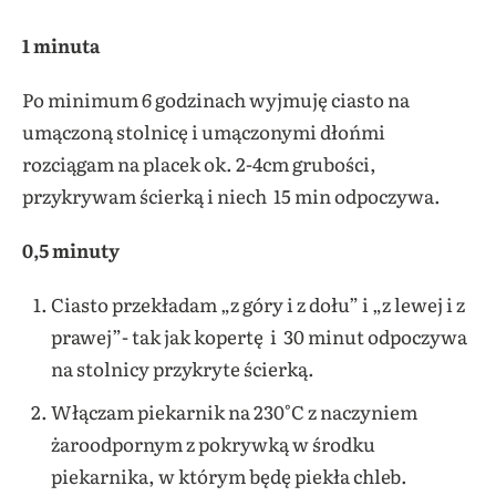
1 minuta
Po minimum 6 godzinach wyjmuję ciasto na
umączoną stolnicę i umączonymi dłońmi
rozciągam na placek ok. 2-4cm grubości,
przykrywam ścierką i niech 15 min odpoczywa.
0,5 minuty
Ciasto przekładam „z góry i z dołu” i „z lewej i z
prawej”- tak jak kopertę i 30 minut odpoczywa
na stolnicy przykryte ścierką.
Włączam piekarnik na 230°C z naczyniem
żaroodpornym z pokrywką w środku
piekarnika, w którym będę piekła chleb.