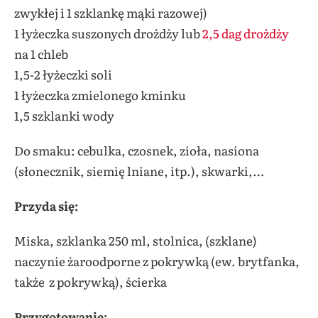
zwykłej i 1 szklankę mąki razowej)
1 łyżeczka suszonych drożdży lub
2,5 dag drożdży
na 1 chleb
1,5-2 łyżeczki soli
1 łyżeczka zmielonego kminku
1,5 szklanki wody
Do smaku: cebulka, czosnek, zioła, nasiona
(słonecznik, siemię lniane, itp.), skwarki,…
Przyda się:
Miska, szklanka 250 ml, stolnica, (szklane)
naczynie żaroodporne z pokrywką (ew. brytfanka,
także z pokrywką), ścierka
Przygotowanie: