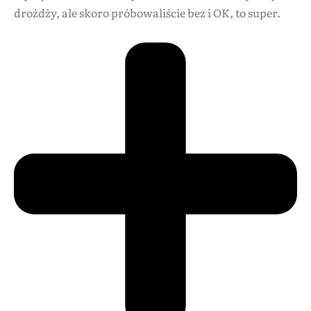
drożdży, ale skoro próbowaliście bez i OK, to super.