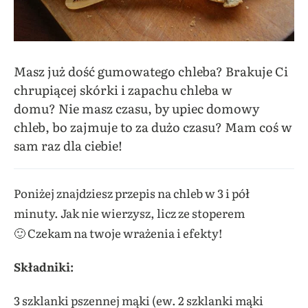
Masz już dość gumowatego chleba? Brakuje Ci
chrupiącej skórki i zapachu chleba w
domu? Nie masz czasu, by upiec domowy
chleb, bo zajmuje to za dużo czasu? Mam coś w
sam raz dla ciebie!
Poniżej znajdziesz przepis na chleb w 3 i pół
minuty. Jak nie wierzysz, licz ze stoperem
🙂 Czekam na twoje wrażenia i efekty!
Składniki:
3 szklanki pszennej mąki (ew. 2 szklanki mąki