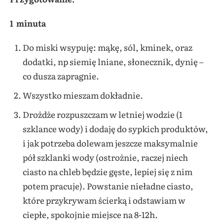
1 minuta
Do miski wsypuję: mąkę, sól, kminek, oraz
dodatki, np siemię lniane, słonecznik, dynię –
co dusza zapragnie.
Wszystko mieszam dokładnie.
Drożdże rozpuszczam w letniej wodzie (1
szklance wody) i dodaję do sypkich produktów,
i jak potrzeba dolewam jeszcze maksymalnie
pół szklanki wody (ostrożnie, raczej niech
ciasto na chleb będzie gęste, lepiej się z nim
potem pracuje). Powstanie nieładne ciasto,
które przykrywam ścierką i odstawiam w
ciepłe, spokojnie miejsce na 8-12h.