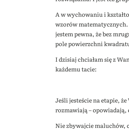
A w wychowaniu i kształt
wzorów matematycznych. 
jestem pewna, że bez mrugni
pole powierzchni kwadrat
I dzisiaj chciałam się z W
każdemu tacie:
Jeśli jesteście na etapie, 
rozmawiają – opowiadają, c
Nie zbywajcie maluchów, c