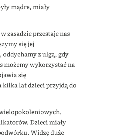
 były mądre, miały
 w zasadzie przestaje nas
zymy się jej
, oddychamy z ulgą, gdy
zas możemy wykorzystać na
jawia się
 kilka lat dzieci przyjdą do
h wielopokoleniowych,
ikatorów. Dzieci miały
a podwórku. Widzę duże