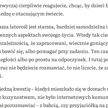
zwyczaj cierpliwie reagujecie, chcąc, by dzieci
iedzę o otaczającym świecie.
sza latorośl jest starsza, bardziej samodzielna i
nnych aspektach swojego życia. Wtedy tak cies
ezależnością, że zapracowani, wiecznie goniący
m bawić się, albo pomagać przy zadaniu. Ten c
łości albo po prostu na odpoczynek. I tutaj po
raz nie będziecie rozmawiać, to nie liczcie, że za
i.
 jedną kwestię – kiedyś mieszkało się w domac
 z kuzynostwem, nie było internetowych komun
imś porozmawiać – z babcią, czy przyjaciółką n