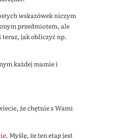
rostych wskazówek niczym
onym przedmiotem, ale
teraz, jak obliczyć np.
ędnym każdej mamie i
 wiecie, że chętnie z Wami
ie
. Myślę, że ten etap jest