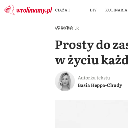
CIĄŻA I
DIY
KULINARIA
DZIECKO
W SZKOLE
Prosty do za
w życiu każ
Autorka tekstu
Basia Heppa-Chudy