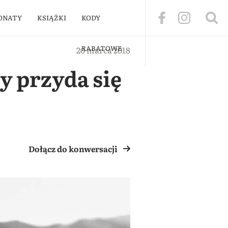
ONATY
KSIĄŻKI
KODY
RABATOWE
20 marca 2018
y przyda się
Dołącz do konwersacji