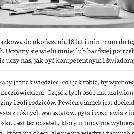
ązkowa do ukończenia 18 lat i minimum do teg
ł. Uczymy się wielu mniej lub bardziej potrzeb
nie uczy nas, jak być kompetentnym i świado
aby jednak wiedzieć, co i jak robić, by wychow
ym człowiekiem. Część z tych osób ma ułatwione
ny i roli rodziców. Pewien ułamek jest dociekl
ysta z różnych warsztatów, pyta i rozmawia z 
ki. Jest też odsetek, który intuicyjnie wybiera
pa, która ma chęci, ale nie ma wiedzy i żadnych 