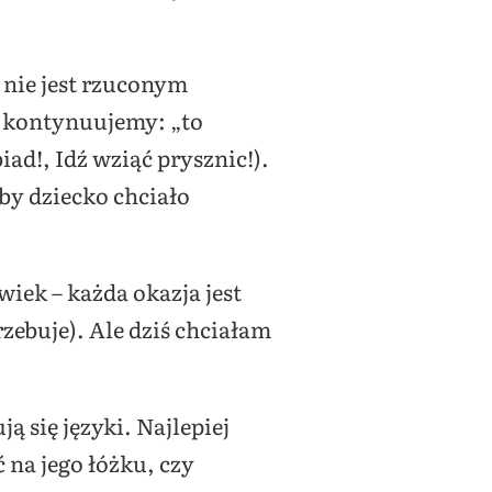
 nie jest rzuconym
y kontynuujemy: „to
ad!, Idź wziąć prysznic!).
by dziecko chciało
iek – każda okazja jest
rzebuje). Ale dziś chciałam
 się języki. Najlepiej
ć na jego łóżku, czy