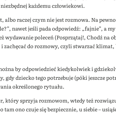
ak niezbędnej każdemu człowiekowi.
t, albo raczej czym nie jest rozmowa. Na pewno
e?”, nawet jeśli pada odpowiedź: „fajnie”, a m
też wydawanie poleceń (Posprzątaj!, Chodź na obi
i zachęcać do rozmowy, czyli stwarzać klimat, 
ożna by odpowiedzieć kiedykolwiek i gdziekolw
dy, gdy dziecko tego potrzebuje (póki jeszcze pot
ania określonego rytuału.
r, który sprzyja rozmowom, wtedy też rozwiązują
o tam ono czuje się bezpiecznie, u siebie – usiąś