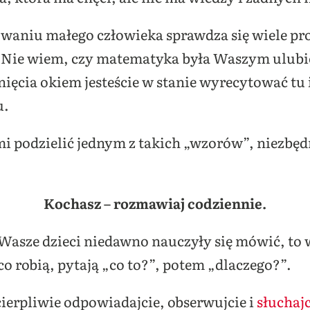
owaniu małego człowieka sprawdza się wiele p
Nie wiem, czy matematyka była Waszym ulubi
ęcia okiem jesteście w stanie wyrecytować tu i 
u.
ami podzielić jednym z takich „wzorów”, niezb
Kochasz – rozmawiaj codziennie.
że Wasze dzieci niedawno nauczyły się mówić, to
o robią, pytają „co to?”, potem „dlaczego?”.
ierpliwie odpowiadajcie, obserwujcie i
słuchajc