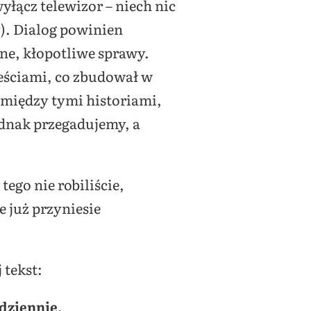
yłącz telewizor – niech nic
y
). Dialog powinien
dne, kłopotliwe sprawy.
ieściami, co zbudował w
 między tymi historiami,
ednak przegadujemy, a
ego nie robiliście,
e już przyniesie
 tekst:
dziennie.