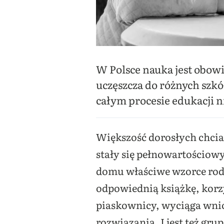
W Polsce nauka jest obowi
uczęszcza do różnych szkó
całym procesie edukacji 
Większość dorosłych chciał
stały się pełnowartościow
domu właściwe wzorce rodzi
odpowiednią książkę, korz
piaskownicy, wyciąga wnios
rozwiązania. I jest też gru