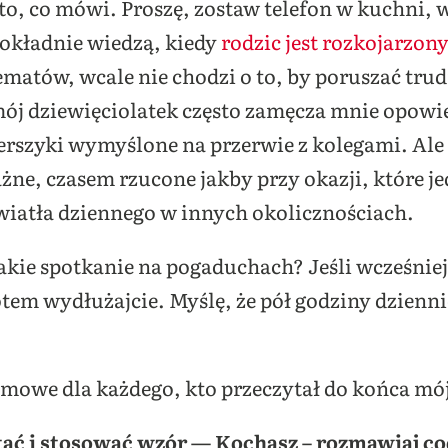
to, co mówi. Proszę, zostaw telefon w kuchni, w
dokładnie wiedzą, kiedy
rodzic jest rozkojarzon
ematów, wcale nie chodzi o to, by poruszać tru
 mój dziewięciolatek często zamęcza mnie opow
rszyki wymyślone na przerwie z kolegami. Ale
ażne, czasem rzucone jakby przy okazji, które j
światła dziennego w innych okolicznościach.
kie spotkanie na pogaduchach? Jeśli wcześniej t
otem wydłużajcie. Myślę, że pół godziny dzienni
omowe dla każdego, kto przeczytał do końca mój
ać i stosować wzór — Kochasz – rozmawiaj co