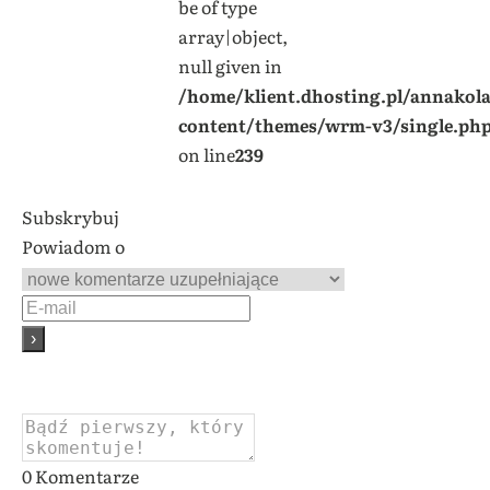
be of type
array|object,
null given in
/home/klient.dhosting.pl/annakol
content/themes/wrm-v3/single.ph
on line
239
Subskrybuj
Powiadom o
0
Komentarze