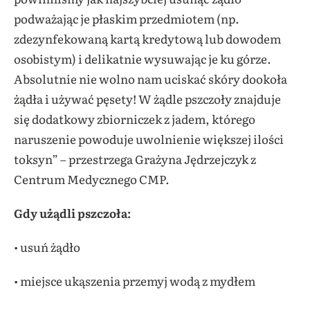
podważając je płaskim przedmiotem (np.
zdezynfekowaną kartą kredytową lub dowodem
osobistym) i delikatnie wysuwając je ku górze.
Absolutnie nie wolno nam uciskać skóry dookoła
żądła i używać pęsety! W żądle pszczoły znajduje
się dodatkowy zbiorniczek z jadem, którego
naruszenie powoduje uwolnienie większej ilości
toksyn” – przestrzega Grażyna Jędrzejczyk z
Centrum Medycznego CMP.
Gdy użądli pszczoła:
• usuń żądło
• miejsce ukąszenia przemyj wodą z mydłem