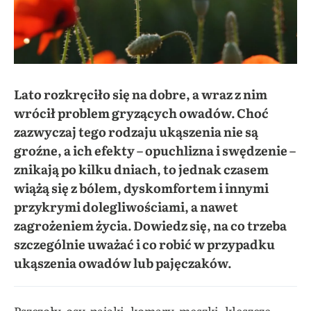
Lato rozkręciło się na dobre, a wraz z nim
wrócił problem gryzących owadów. Choć
zazwyczaj tego rodzaju ukąszenia nie są
groźne, a ich efekty – opuchlizna i swędzenie –
znikają po kilku dniach, to jednak czasem
wiążą się z bólem, dyskomfortem i innymi
przykrymi dolegliwościami, a nawet
zagrożeniem życia. Dowiedz się, na co trzeba
szczególnie uważać i co robić w przypadku
ukąszenia owadów lub pajęczaków.
Pszczoły, osy, pająki, komary, meszki, kleszcze,