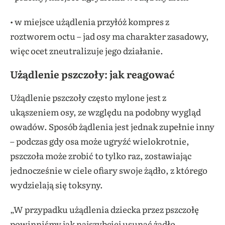
• w miejsce użądlenia przyłóż kompres z
roztworem octu – jad osy ma charakter zasadowy,
więc ocet zneutralizuje jego działanie.
Użądlenie pszczoły: jak reagować
Użądlenie pszczoły często mylone jest z
ukąszeniem osy, ze względu na podobny wygląd
owadów. Sposób żądlenia jest jednak zupełnie inny
– podczas gdy osa może ugryźć wielokrotnie,
pszczoła może zrobić to tylko raz, zostawiając
jednocześnie w ciele ofiary swoje żądło, z którego
wydzielają się toksyny.
„W przypadku użądlenia dziecka przez pszczołę
powinniśmy jak najszybciej usunąć żądło