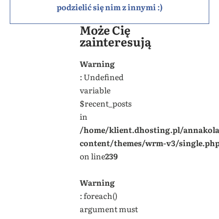
podzielić się nim z innymi :)
Może Cię
zainteresują
Warning
: Undefined
variable
$recent_posts
in
/home/klient.dhosting.pl/annakol
content/themes/wrm-v3/single.ph
on line
239
Warning
: foreach()
argument must