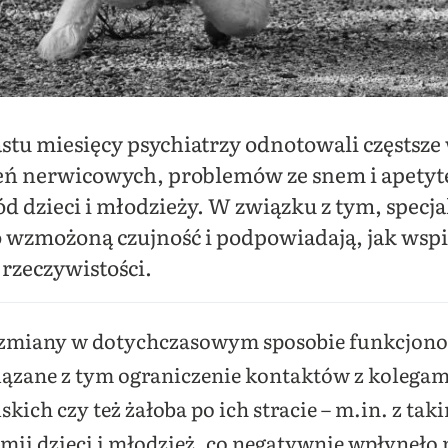
stu miesięcy psychiatrzy odnotowali częstsze
ń nerwicowych, problemów ze snem i apetytem
dzieci i młodzieży. W związku z tym, specjal
wzmożoną czujność i podpowiadają, jak wspie
rzeczywistości.
 zmiany w dotychczasowym sposobie funkcjono
iązane z tym ograniczenie kontaktów z kolegam
skich czy też żałoba po ich stracie – m.in. z ta
mii dzieci i młodzież, co negatywnie wpłynęło n