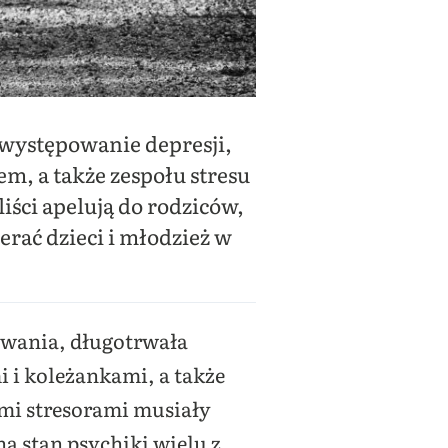
 występowanie depresji,
, a także zespołu stresu
iści apelują do rodziców,
rać dzieci i młodzież w
wania, długotrwała
i i koleżankami, a także
kimi stresorami musiały
a stan psychiki wielu z