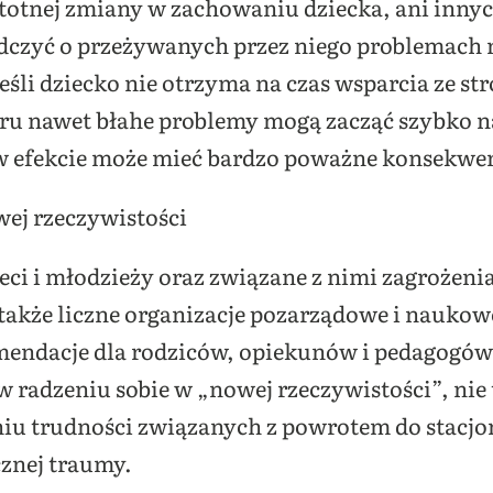
istotnej zmiany w zachowaniu dziecka, ani inny
dczyć o przeżywanych przez niego problemach 
jeśli dziecko nie otrzyma na czas wsparcia ze st
zoru nawet błahe problemy mogą zacząć szybko n
w efekcie może mieć bardzo poważne konsekwen
wej rzeczywistości
i i młodzieży oraz związane z nimi zagrożeni
 także liczne organizacje pozarządowe i nauko
mendacje dla rodziców, opiekunów i pedagogów –
 w radzeniu sobie w „nowej rzeczywistości”, nie
niu trudności związanych z powrotem do stacjo
znej traumy.