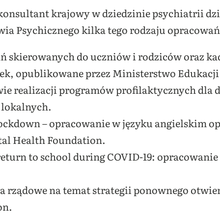
onsultant krajowy w dziedzinie psychiatrii dzi
wia Psychicznego kilka tego rodzaju opracowa
ń skierowanych do uczniów i rodziców oraz ka
wek, opublikowane przez Ministerstwo Edukacj
 realizacji programów profilaktycznych dla dz
 lokalnych.
 lockdown – opracowanie w języku angielskim o
tal Health Foundation.
return to school during COVID-19: opracowani
 rządowe na temat strategii ponownego otwier
on.