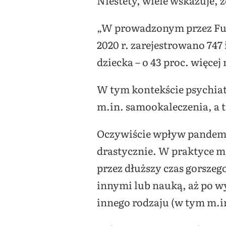
Niestety, wiele wskazuje, 
„W prowadzonym przez Fund
2020 r. zarejestrowano 747
dziecka – o 43 proc. więce
W tym kontekście psychiat
m.in. samookaleczenia, a 
Oczywiście wpływ pandemii 
drastycznie. W praktyce m
przez dłuższy czas gorszeg
innymi lub nauką, aż po wy
innego rodzaju (w tym m.i