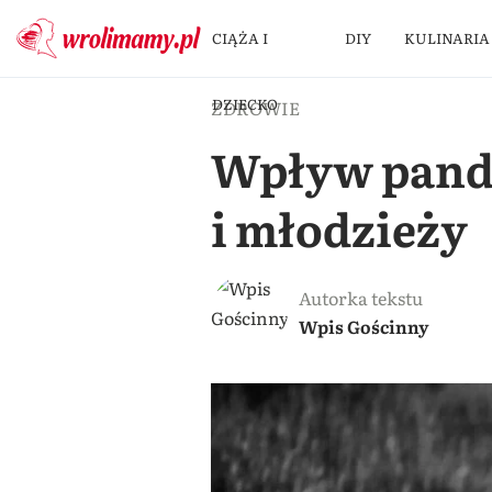
CIĄŻA I
DIY
KULINARIA
DZIECKO
ZDROWIE
Wpływ pande
i młodzieży
Autorka tekstu
Wpis Gościnny