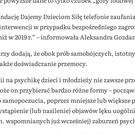
że powyższe dane to tylko czubek „góry lodowej
ację Dajemy Dzieciom Siłę telefonie zaufania 
 interwencji w przypadku bezpośredniego zagroż
j niż w 2019 r.” – informowała Aleksandra Gozda
rzy dodają, że obok prób samobójczych, istotn
także doświadczanie przemocy.
na psychikę dzieci i młodzieży nie zawsze prze
oże on przybierać bardzo różne formy – począw
o samopoczucia, poprzez mniejsze lub większe 
stąpienie (lub nasilenie) objawów lęku uogólni
n. wspomnianych już wcześniej) zaburzeń psyc