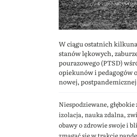
W ciągu ostatnich kilkuna
stanów lękowych, zaburze
pourazowego (PTSD) wśród 
opiekunów i pedagogów o 
nowej, postpandemicznej 
Niespodziewane, głębokie
izolacja, nauka zdalna, zw
obawy o zdrowie swoje i bli
zmagać się w trakcie pande