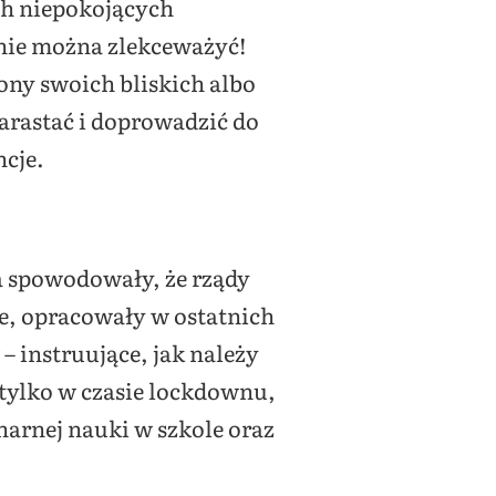
ch niepokojących
nie można zlekceważyć!
rony swoich bliskich albo
arastać i doprowadzić do
cje.
a spowodowały, że rządy
we, opracowały w ostatnich
 instruujące, jak należy
 tylko w czasie lockdownu,
narnej nauki w szkole oraz