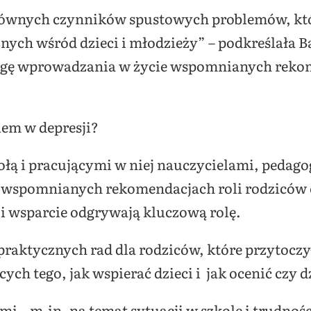
 głównych czynników spustowych problemów, kt
znych wśród dzieci i młodzieży” – podkreślała
agę wprowadzania w życie wspomnianych reko
iem w depresji?
ołą i pracującymi w niej nauczycielami, pedag
 wspomnianych rekomendacjach roli rodziców o
i wsparcie odgrywają kluczową rolę.
praktycznych rad dla rodziców, które przytocz
ch tego, jak wspierać dzieci i jak ocenić czy d
mi – m.in. na temat sytuacji w szkole i trudno