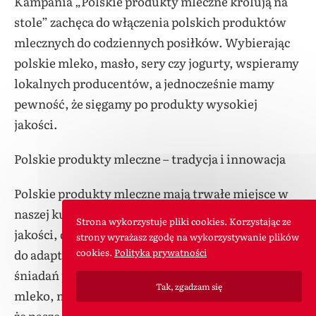
Kampania „Polskie produkty mleczne królują na
stole” zachęca do włączenia polskich produktów
mlecznych do codziennych posiłków. Wybierając
polskie mleko, masło, sery czy jogurty, wspieramy
lokalnych producentów, a jednocześnie mamy
pewność, że sięgamy po produkty wysokiej
jakości.
Polskie produkty mleczne – tradycja i innowacja
Polskie produkty mleczne mają trwałe miejsce w
naszej kuchni i kulturze kulinarnej. Są symbolem
Strona wykorzystuje pliki cookies. Korzystając ze
jakości, dbałości o tradycję, ale również gotowości
strony wyrażasz zgodę na wykorzystywanie plików
do adaptacji do nowych trendów. Od tradycyjnych
cookies.
Polityka prywatności
śniadań po nowoczesne dania fusion – polskie
Tak, zgadzam się
mleko, masło, twaróg, jogurt i ser żółty sprawiają,
że nasze posiłki są pełne smaku i wartości