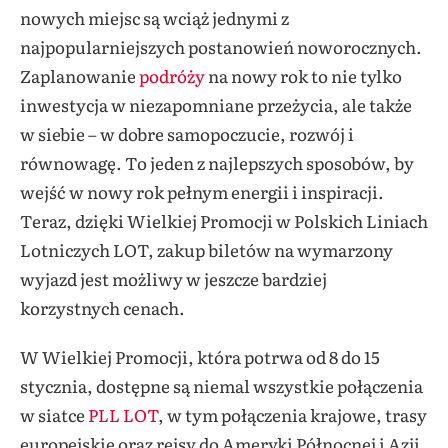
nowych miejsc są wciąż jednymi z
najpopularniejszych postanowień noworocznych.
Zaplanowanie
podróży
na nowy rok to nie tylko
inwestycja w niezapomniane przeżycia, ale także
w siebie – w dobre samopoczucie, rozwój i
równowagę. To jeden z najlepszych sposobów, by
wejść w nowy rok pełnym energii i inspiracji.
Teraz, dzięki Wielkiej Promocji w Polskich Liniach
Lotniczych LOT, zakup biletów na wymarzony
wyjazd jest możliwy w jeszcze bardziej
korzystnych cenach.
W Wielkiej Promocji, która potrwa od 8 do 15
stycznia, dostępne są niemal wszystkie połączenia
w siatce
PLL LOT
, w tym połączenia krajowe, trasy
europejskie oraz rejsy do Ameryki Północnej i Azji