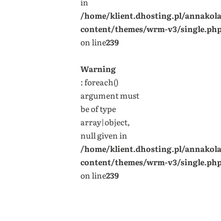
in
/home/klient.dhosting.pl/annakol
content/themes/wrm-v3/single.ph
on line
239
Warning
: foreach()
argument must
be of type
array|object,
null given in
/home/klient.dhosting.pl/annakol
content/themes/wrm-v3/single.ph
on line
239