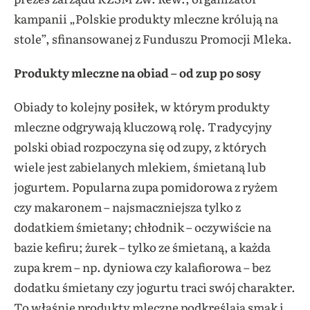
kampanii „Polskie produkty mleczne królują na
stole”, sfinansowanej z Funduszu Promocji Mleka.
Produkty mleczne na obiad – od zup po sosy
Obiady to kolejny posiłek, w którym produkty
mleczne odgrywają kluczową rolę. Tradycyjny
polski obiad rozpoczyna się od zupy, z których
wiele jest zabielanych mlekiem, śmietaną lub
jogurtem. Popularna zupa pomidorowa z ryżem
czy makaronem – najsmaczniejsza tylko z
dodatkiem śmietany; chłodnik – oczywiście na
bazie kefiru; żurek – tylko ze śmietaną, a każda
zupa krem – np. dyniowa czy kalafiorowa – bez
dodatku śmietany czy jogurtu traci swój charakter.
To właśnie produkty mleczne podkreślają smak i