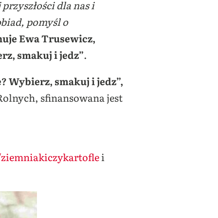
rzyszłości dla nas i
obiad, pomyśl o
uje Ewa Trusewicz,
rz, smakuj i jedz”
.
? Wybierz, smakuj i jedz”,
olnych, sfinansowana jest
iemniakiczykartofle
i