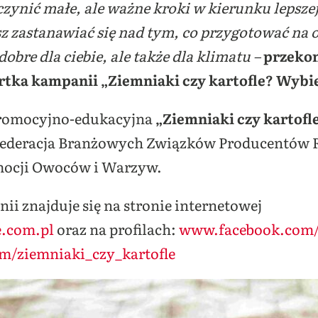
nić małe, ale ważne kroki w kierunku lepszej p
z zastanawiać się nad tym, co przygotować na 
dobre dla ciebie, ale także dla klimatu –
przekon
ertka kampanii „Ziemniaki czy kartofle? Wybie
romocyjno-edukacyjna
„Ziemniaki czy kartofle
 Federacja Branżowych Związków Producentów R
mocji Owoców i Warzyw.
ii znajduje się na stronie internetowej
e.com.pl
oraz na profilach:
www.facebook.com/z
m/ziemniaki_czy_kartofle