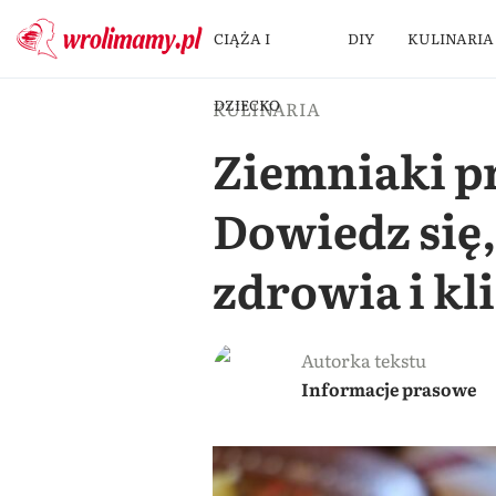
CIĄŻA I
DIY
KULINARIA
DZIECKO
KULINARIA
Ziemniaki p
Dowiedz się
zdrowia i kl
Autorka tekstu
Informacje prasowe