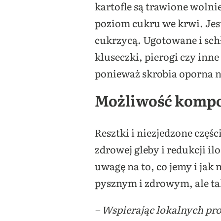
kartofle są trawione wolnie
poziom cukru we krwi. Jest
cukrzycą. Ugotowane i sch
kluseczki, pierogi czy inn
ponieważ skrobia oporna ni
Możliwość komp
Resztki i niezjedzone czę
zdrowej gleby i redukcji i
uwagę na to, co jemy i jak 
pysznym i zdrowym, ale t
– Wspierając lokalnych pro