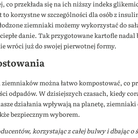
j, co przekłada się na ich niższy indeks glikemic
 to korzystne w szczególności dla osób z insul
łodzone ziemniaki możemy wykorzystać do sałat
e ciepłe danie. Tak przygotowane kartofle nadal 
e wróci już do swojej pierwotnej formy.
ostowania
ści ziemniaków można łatwo kompostować, co pr
lości odpadów. W dzisiejszych czasach, kiedy co
nasze działania wpływają na planetę, ziemniaki 
akże bezpiecznym wyborem.
ducentów, korzystając z całej bulwy i dbając o