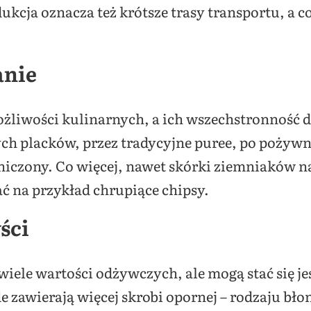
kcja oznacza też krótsze trasy transportu, a co 
anie
ożliwości kulinarnych, a ich wszechstronność d
ch placków, przez tradycyjne puree, po pożywne 
aniczony. Co więcej, nawet skórki ziemniaków na
 na przykład chrupiące chipsy.
ści
iele wartości odżywczych, ale mogą stać się je
e zawierają więcej skrobi opornej – rodzaju bło