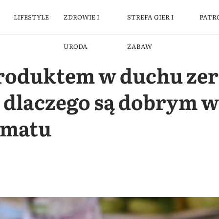
LIFESTYLE
ZDROWIE I
STREFA GIER I
PATR
URODA
ZABAW
roduktem w duchu zer
, dlaczego są dobrym 
imatu