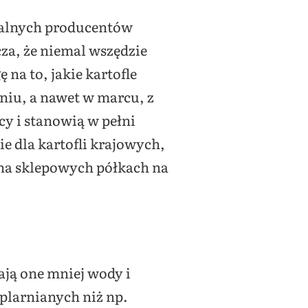
okalnych producentów
za, że niemal wszędzie
a to, jakie kartofle
niu, a nawet w marcu, z
cy i stanowią w pełni
e dla kartofli krajowych,
 na sklepowych półkach na
ą one mniej wody i
eplarnianych niż np.