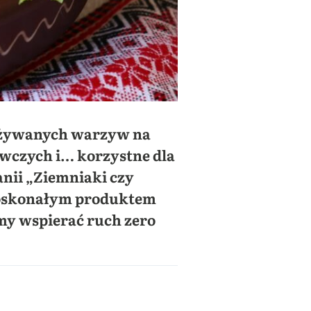
pożywanych warzyw na
ywczych i… korzystne dla
anii „Ziemniaki czy
 doskonałym produktem
my wspierać ruch zero