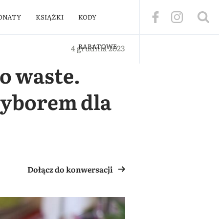
ONATY
KSIĄŻKI
KODY
RABATOWE
4 grudnia 2023
o waste.
wyborem dla
Dołącz do konwersacji