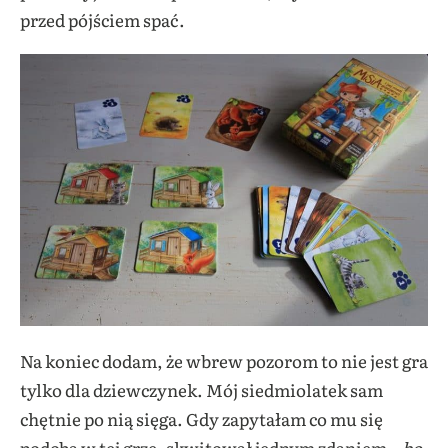
przed pójściem spać.
Na koniec dodam, że wbrew pozorom to nie jest gra
tylko dla dziewczynek. Mój siedmiolatek sam
chętnie po nią sięga. Gdy zapytałam co mu się
podoba w tej grze, skwitował jednym zdaniem –
bo