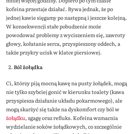
mniej więcej godziny. Dopiero po tym czasie
kofeina przestaje działać. Bywa jednak, że po
jednej kawie sięgamy po następną i jeszcze kolejną.
W konsekwencji stałe pobudzenie może
powodować problemy z wyciszeniem się, zawroty
głowy, kołatanie serca, przyspieszony oddech, a
także przykry ucisk w klatce piersiowej.
Ból żołądka
Ci, którzy piją mocną kawę na pusty żołądek, mogą
nie tylko szybciej gonić w kierunku toalety (kawa
przyspiesza działanie układu pokarmowego), ale
mogą skarżyć się także na dyskomfort czy ból w
żołądku
, zgagę oraz refluks. Kofeina wzmacnia
wydzielanie soków żołądkowych, co szczególnie