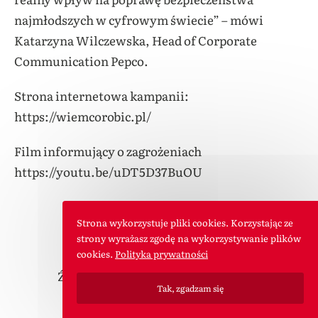
najmłodszych w cyfrowym świecie” – mówi
Katarzyna Wilczewska, Head of Corporate
Communication Pepco.
Strona internetowa kampanii:
https://wiemcorobic.pl/
Film informujący o zagrożeniach
https://youtu.be/uDT5D37BuOU
Strona wykorzystuje pliki cookies. Korzystając ze
strony wyrażasz zgodę na wykorzystywanie plików
cookies.
Polityka prywatności
Źródło informacji: PAP MediaRoom
Tak, zgadzam się