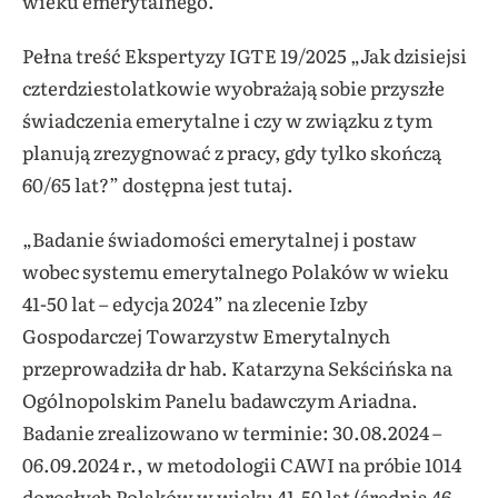
wieku emerytalnego.
Pełna treść Ekspertyzy IGTE 19/2025 „Jak dzisiejsi
czterdziestolatkowie wyobrażają sobie przyszłe
świadczenia emerytalne i czy w związku z tym
planują zrezygnować z pracy, gdy tylko skończą
60/65 lat?” dostępna jest tutaj.
„Badanie świadomości emerytalnej i postaw
wobec systemu emerytalnego Polaków w wieku
41-50 lat – edycja 2024” na zlecenie Izby
Gospodarczej Towarzystw Emerytalnych
przeprowadziła dr hab. Katarzyna Sekścińska na
Ogólnopolskim Panelu badawczym Ariadna.
Badanie zrealizowano w terminie: 30.08.2024 –
06.09.2024 r., w metodologii CAWI na próbie 1014
dorosłych Polaków w wieku 41-50 lat (średnia 46