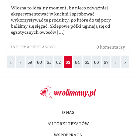
Wiosna to idealny moment, by nieco odważniej
eksperymentować w kuchni i spróbować
wykorzystywać te produkty, po które do tej pory
baliśmy się sięgać. Sklepowe półki uginają się od
egzotycznych owoców [...]
0 komentarzy
INFORMACJE PRASOWE
«
‹
59
60
61
62
63
64
65
66
67
›
»
O NAS
AUTORKI TEKSTÓW
WSPÓŁPRACA