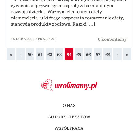
żywienia odgrywa ogromną rolę w harmonijnym
rozwoju dziecka. Ważnym elementem diety
niemowlęcia, u którego rozpoczęto rozszerzanie diety,
stanowią produkty zbożowe. Kaszki [...]
0 komentarzy
INFORMACJE PRASOWE
«
‹
60
61
62
63
64
65
66
67
68
›
»
O NAS
AUTORKI TEKSTÓW
WSPÓŁPRACA